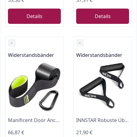
39,50 €
57,91 €
Details
Details
-
-
Widerstandsbänder
Widerstandsbänder
Manificent Door Anchor for Resistance Bands, Heavy Duty Padded Door Anchor System Door Hook, Must-Have Workout Exercise Bands Attachment Compatible for Loop Bands, Resistance Tube, Theraband, TRX
INNSTAR Robuste Übungsgriffe für Kabelmaschine, komfortabler Widerstand Band Griffe mit massivem ABS-Kern (2er-Set)
66,87 €
21,90 €