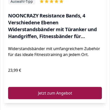
Auswahl-Tipp
NOONCRAZY Resistance Bands, 4
Verschiedene Ebenen
Widerstandsbänder mit Türanker und
Handgriffen, Fitnessbänder für
Kraftraining, Training, Physiotherapie,
Widerstandsbänder mit umfangreichem Zubehör
Yoga für Männer und Frauen
für das ideale Fitnesstraining an jedem Ort.
23,99 €
ℹ️
Jetzt zum Angebot