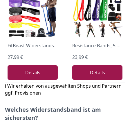
FitBeast Widerstandsbänder Set, 5 Level Pull-up-Bänder für Krafttraining, Crossfit, Powerlifting, Muskelaufbau, Heimtraining, Mobilität, Stretching
Resistance Bands, 5 Widerstandsbänder mit Türanker und Handgriffen
27,99 €
23,99 €
Details
Details
ℹ️ Wir erhalten von ausgewählten Shops und Partnern
ggf. Provisionen
Welches Widerstandsband ist am
sichersten?