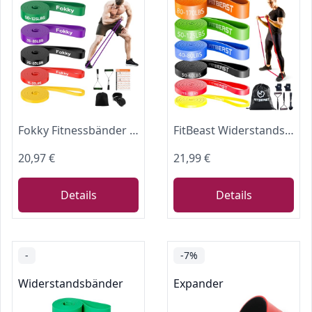
Fokky Fitnessbänder Widerstandsbänder mit 5 Stufen
FitBeast Widerstandsbänder Set 6er, Trainingsbänder/Fitnessbänder mit Griffen & Türanker für Krafttraining, Klimmzughilfe & Heimtraining (6-teiliges Set 5-170 LBS)
20,97 €
21,99 €
Details
Details
-
-7%
Widerstandsbänder
Expander