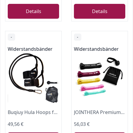
Details
Details
-
-
Widerstandsbänder
Widerstandsbänder
Buqiuy Hula Hoops for Adults Weight Loss
JOINTHERA Premium latexfreie Widerstandsbänder für das Training – Set mit 5 Stück + Tragetasche | Latexfreie Klimmzugschlaufe Workout-Bänder Widerstand für Damen und Herren | Stretching, Training und
49,56 €
56,03 €