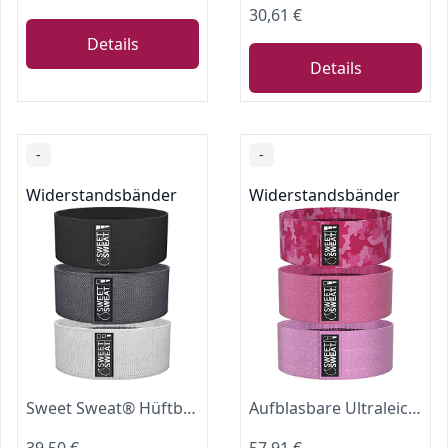
30,61 €
Details
Details
-
-
Widerstandsbänder
Widerstandsbänder
Sweet Sweat® Hüftbänder mit 3 Widerstandsstufen (mehrfarbig)
Aufblasbare Ultraleicht leichte Rucksackmatte,Camping Matratze klappbar mit luftmatratze Camping leicht,für Wandern,Backpacking,Camping,Strand (Blau)