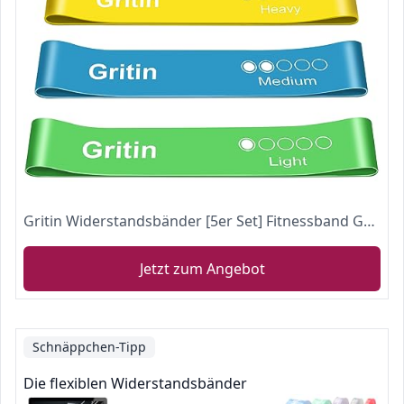
Gritin Widerstandsbänder [5er Set] Fitnessband Gymnastikband 100% Latex Theraband mit Übungsanleitung auf Deutsch & Tragebeutel für Muskelaufbau, Yoga, Crossfit, Gymnastik usw.
Jetzt zum Angebot
Schnäppchen-Tipp
Die flexiblen Widerstandsbänder