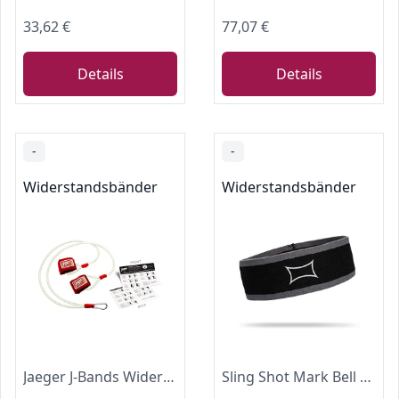
33,62 €
77,07 €
Details
Details
-
-
Widerstandsbänder
Widerstandsbänder
Jaeger J-Bands Widerstandsbänder für Pitchers Baseball & Softball Pitching Trainer und Armtrainer Pitchingbänder zum Werfen Trainingsgeräte mit laminierter Anleitung
Sling Shot Mark Bell Hip Circle Resistance Bands for Exercising (Level 2)