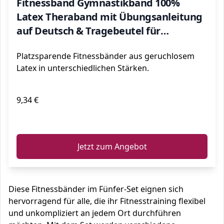
Fitnessband Gymnastikband 100%
Latex Theraband mit Übungsanleitung
auf Deutsch & Tragebeutel für
Muskelaufbau, Yoga, Crossfit,
Platzsparende Fitnessbänder aus geruchlosem
Gymnastik usw.
Latex in unterschiedlichen Stärken.
9,34 €
ℹ️
Jetzt zum Angebot
Diese Fitnessbänder im Fünfer-Set eignen sich
hervorragend für alle, die ihr Fitnesstraining flexibel
und unkompliziert an jedem Ort durchführen