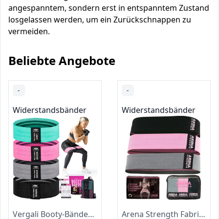
angespanntem, sondern erst in entspanntem Zustand
losgelassen werden, um ein Zurückschnappen zu
vermeiden.
Beliebte Angebote
-
-
Widerstandsbänder
Widerstandsbänder
Vergali Booty-Bänder aus Stoff für GesäÃŸ und Beine von Damen Set mit vier rutschfesten, Workout-resistenten
Arena Strength Fabric Booty Bands - Stoff-Übungsbänder für Beine und Hintern | Stoff-Widerstandsbänder | Hüft-Widerstandsbänder Set von 3 mit Workout-Guide und Tragetasche