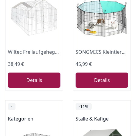
Wiltec Freilaufgehege Kaninchen 180 x 75 x 75 cm, Außengehege und Kleintierstall für Kaninchen, Hasen, Meerschweinchen, Freigehege als Hasenstall
SONGMICS Kleintiergehege, Freilaufgehege mit Abdeckung, 8 Gitterplatten
38,49 €
45,99 €
Details
Details
-
-11%
Kategorien
Ställe & Käfige