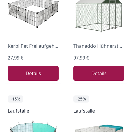
Kerbl Pet Freilaufgehege Hopsi, 12x Gitterelemente, je 35x35cm, flexibel erweiterbar, einfache Montage, Stecksystem
Thanaddo Hühnerstall Metall Freilaufgehege, 2x2 m Freilaufgehege Hühner mit PE-Tuch, Verzinkter Stahl Kleintierstall mit Riegelsystem-Tür für Hühner Haustierkäfig Hühnerkäfig Kleintiere Garten
27,99 €
97,99 €
Details
Details
-15%
-25%
Laufställe
Laufställe