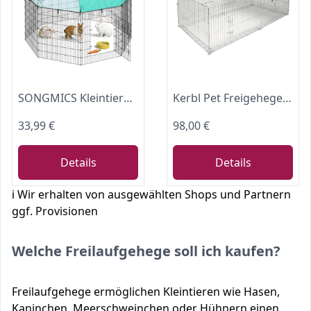
SONGMICS Kleintiergehege, Freilaufgehege mit Abdeckung, 8 Gitterplatten
Kerbl Pet Freigehege mit Ausbruchsperre, 230 x 115 x 70 cm, mit Sonnenschutzabdeckung, 4 x seitlichen Türen, langlebig
33,99 €
98,00 €
Details
Details
ℹ️ Wir erhalten von ausgewählten Shops und Partnern
ggf. Provisionen
Welche Freilaufgehege soll ich kaufen?
Freilaufgehege ermöglichen Kleintieren wie Hasen,
Kaninchen, Meerschweinchen oder Hühnern einen