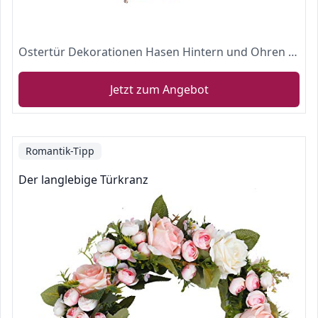
Ostertür Dekorationen Hasen Hintern und Ohren Kranz, Frühling im Freien Hängen Willkommensschild Kranz Anhang Bastelbedarf, 15,7 x 21,6 Zoll (Mehrfarbig#02)
Jetzt zum Angebot
Romantik-Tipp
Der langlebige Türkranz