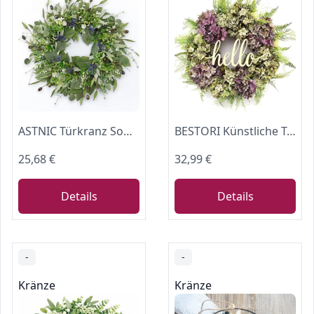
ASTNIC Türkranz Sommer, 52cm Türkranz Ganzjährig Eukalyptus Kranz Haustür
BESTORI Künstliche Türkranz Hortensien Falsche Blume Kranz Bauernhaus
25,68 €
32,99 €
Details
Details
-
-
Kränze
Kränze