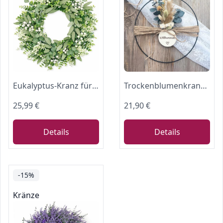
Eukalyptus-Kranz für die Haustür, 45 cm/18 Zoll grüner Frühlings-Sommer-Kranz, lebensechte künstliche kleine Türkranz-Dekoration für Bauernhaus
Trockenblumenkranz | Willkommenskranz graviert | Türkranz personalisiert | Metallring 25cm | Dekokranz ganzjährig | Geschenkidee I Indoor | Türdekoration innen
25,99 €
21,90 €
Details
Details
-15%
Kränze