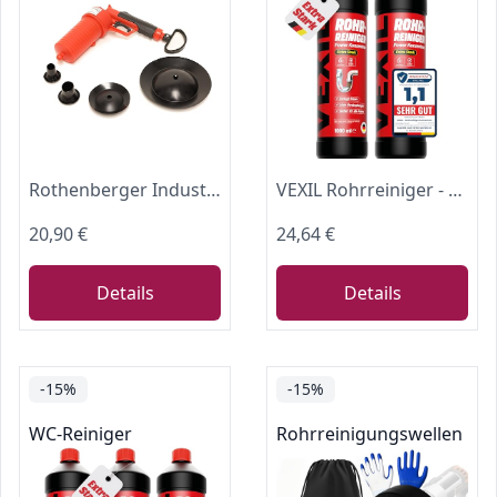
Rothenberger Industrial Pressluft Rohrreiniger inkl. 4 Gummiadapter I Rohr frei in Bad, Küche, WC Reinigung mit Luftdruck I leichte Handhabung - für den Hausgebrauch I 1500000006
VEXIL Rohrreiniger - Profi Abflussreiniger EXTRA STARK für Extremfälle - 2x 1L Power Konzentrat löst hartnäckigste Verstopfungen wie Haare, Seifenreste, Fette - biologisch abbaubar - Made in Germany
20,90 €
24,64 €
Details
Details
-15%
-15%
WC-Reiniger
Rohrreinigungswellen