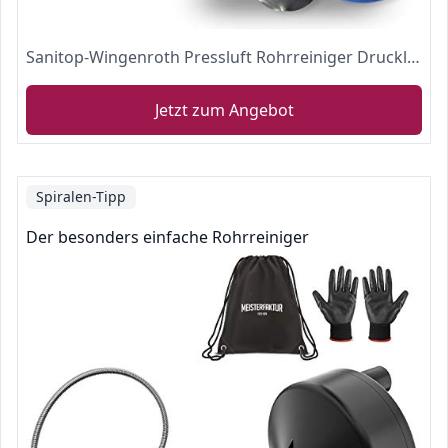
Sanitop-Wingenroth Pressluft Rohrreiniger Druckluft | für alle Abflüsse im Sanitärbereich | bis 3,5 Bar | inklusive 4 PVC-Aufsätzen | ohne Chemikalien | Abflussreiniger Pumpe | 25443 4
Jetzt zum Angebot
Spiralen-Tipp
Der besonders einfache Rohrreiniger