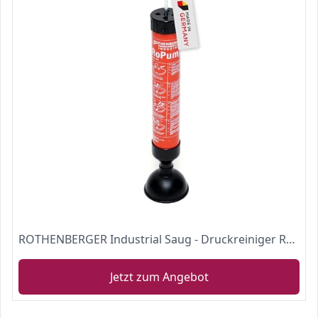
ROTHENBERGER Industrial Saug - Druckreiniger RoPump , Abfluss - Reiniger zum Beseitigen von Rohr - Verstopfungen im Siphon- und Abflussbereich 71991
Jetzt zum Angebot