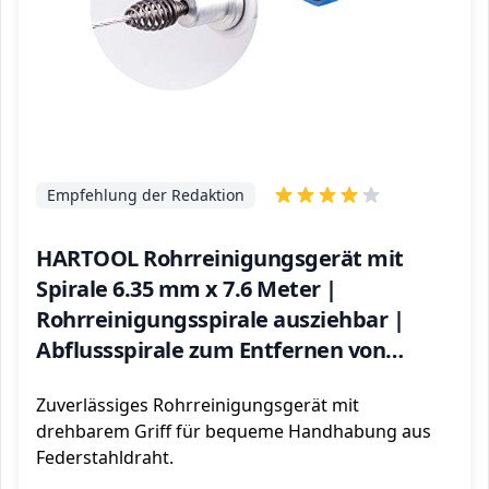
Empfehlung der Redaktion
HARTOOL Rohrreinigungsgerät mit
Spirale 6.35 mm x 7.6 Meter |
Rohrreinigungsspirale ausziehbar |
Abflussspirale zum Entfernen von
Haaren aus verstopftem Abfluss |
Zuverlässiges Rohrreinigungsgerät mit
Abfluss verstopft | Rohr verstopft
drehbarem Griff für bequeme Handhabung aus
Federstahldraht.