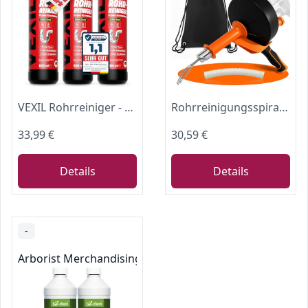
VEXIL Rohrreiniger - Profi Abflussreiniger EXTRA STARK für Extremfälle - 3x 1L Power Konzentrat löst hartnäckigste Verstopfungen wie Haare, Seifenreste, Fette - biologisch abbaubar - Made in Germany
Rohrreinigungsspirale 10m – mit Bohraufsatz, 2 in 1 Manuell + Bohrer
33,99 €
30,59 €
Details
Details
-
Arborist Merchandising Root