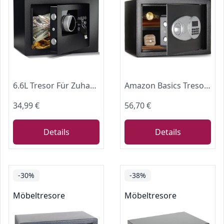
6.6L Tresor Für Zuhause, Diebstahlsicherer Elektronischer Safe Mit 2 Schlüsseln, Tresor wasserdicht, Digitaler Sicherheitsbox Für Wertsachen Wie Geldpistolen und Bargeld
Amazon Basics Tresor aus Stahl, Sicherheit für Zuhause, mit digitaler Tastatursperre – für Bargeld, Schmuck, Ausweise, Dokumente, 14 l, 35cm x 25cm x 25cm (B x T x H), Schwarz
34,99 €
56,70 €
Details
Details
-30%
-38%
Möbeltresore
Möbeltresore