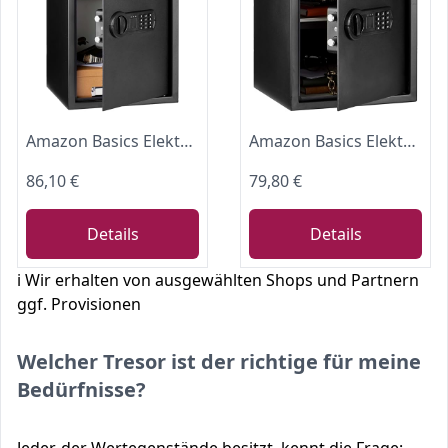
Amazon Basics Elektronischer Tresor aus Stahl mit programmierbarem digitalem Tastenfeld für Schmuck, Geld, Wertsachen, 51 l, 35 cm x 33 cm x 50 cm (B x T x H), Schwarz
Amazon Basics Elektronischer Tresor aus Stahl mit programmierbarem digitalem Tastenfeld für Schmuck, Geld, Wertsachen, 43 l, 35 cm x 33 cm x 42 cm (B x T x H), Schwarz
86,10 €
79,80 €
Details
Details
ℹ️ Wir erhalten von ausgewählten Shops und Partnern
ggf. Provisionen
Welcher Tresor ist der richtige für meine
Bedürfnisse?