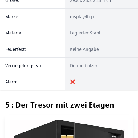
Größe:
29,8 x 23,8 x 23,4 cm
Marke:
display4top
Material:
Legierter Stahl
Feuerfest:
Keine Angabe
Verriegelungstyp:
Doppelbolzen
Alarm:
❌
5 : Der Tresor mit zwei Etagen