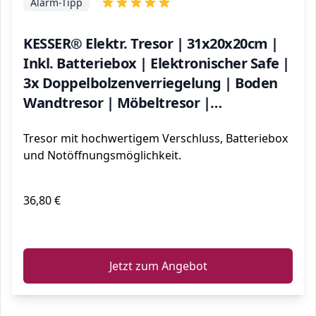
Alarm-Tipp
KESSER® Elektr. Tresor | 31x20x20cm |
Inkl. Batteriebox | Elektronischer Safe |
3x Doppelbolzenverriegelung | Boden
Wandtresor | Möbeltresor |
Innenbeleuchtung | Panzerschran
Tresor mit hochwertigem Verschluss, Batteriebox
Zahlenschloss
und Notöffnungsmöglichkeit.
36,80 €
ℹ️
Jetzt zum Angebot