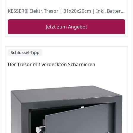
KESSER® Elektr. Tresor | 31x20x20cm | Inkl. Batteriebox | Elektronischer Safe | 3x Doppelbolzenverriegelung | Boden Wandtresor | Möbeltresor | Innenbeleuchtung | Panzerschran Zahlenschloss
Jetzt zum Angebot
Schlüssel-Tipp
Der Tresor mit verdeckten Scharnieren