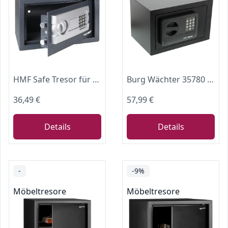
HMF Safe Tresor für Zuhause, Hotel oder Büro, Möbeltresor mit Zahlenschloss für DIN A5 Dokumente | 31 x 20 x 20 cm | Anthrazit
Burg Wächter 35780 Favor S3 E Einbruchschutztresor Zahlenschloss, Schwarz, HxBxT: 200 x 310 x 200 mm
36,49 €
57,99 €
Details
Details
-
-9%
Möbeltresore
Möbeltresore