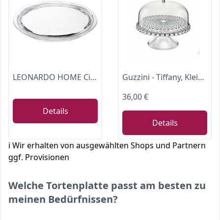
LEONARDO HOME Ciao, spülmaschinengeeigneter Torten-Teller, Glas-Platte für Torten und Kuchen, Ø 315 mm, 069000
Guzzini - Tiffany, Kleine Tortenplatte Mit Fuß Und Haube - Transparent, Ø30 x h27 cm - 19940100
36,00 €
Details
Details
ℹ️ Wir erhalten von ausgewählten Shops und Partnern
ggf. Provisionen
Welche Tortenplatte passt am besten zu
meinen Bedürfnissen?