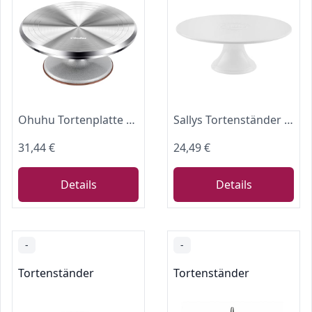
Ohuhu Tortenplatte Drehbar, Aluminiumlegierung Drehteller Torte 30 cm, Drehteller Torte für Tortendekoration & Backen, Drehbare Tortenplatte Geschenk für Familie & Freunde
Sallys Tortenständer Weiß 26,5 cm - Runde Tortenplatte mit Fuß aus Keramik - Servierplatte Stapelbar zur Etagere - Kuchenständer für Torten, Cupcakes & mehr
31,44 €
24,49 €
Details
Details
-
-
Tortenständer
Tortenständer