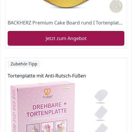
BACKHERZ Premium Cake Board rund I Tortenplatte Gold I goldene Teller Deko I Kuchenplatte I Kuchenunterlage für TransportI Lebensmittelecht I 4er Set I Ø 15 & 20 & 25 & 30cm
Jetzt zum Angebot
Zubehör-Tipp
Tortenplatte mit Anti-Rutsch-Füßen