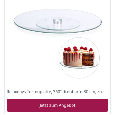
Relaxdays Tortenplatte, 360º drehbar, ∅ 30 cm, zum Servieren & Dekorieren, Kuchen, runder Drehteller, Glas, transparent
Jetzt zum Angebot