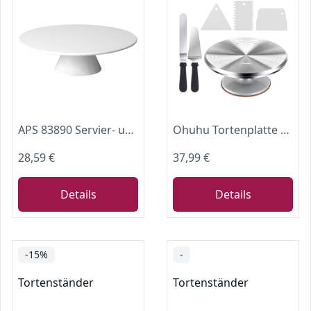
APS 83890 Servier- und Tortenplatte CASUAL, Ø 31 cm, Höhe 8 cm, Melamin, weiß
Ohuhu Tortenplatte Drehbar, Aluminiumlegierung Drehteller Torte 30 cm mit 2 Streichpaletten und 3 Teigschaber, Drehbare Tortenplatte für Tortendekoration & Backen, Geschenk für Familie & Freunde
28,59 €
37,99 €
Details
Details
-15%
-
Tortenständer
Tortenständer