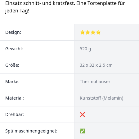
Einsatz schnitt- und kratzfest. Eine Tortenplatte für
jeden Tag!
Design:
⭐⭐⭐⭐
Gewicht:
520 g
Größe:
32 x 32 x 2,5 cm
Marke:
Thermohauser
Material:
Kunststoff (Melamin)
Drehbar:
❌
Spülmaschinengeeignet:
✅