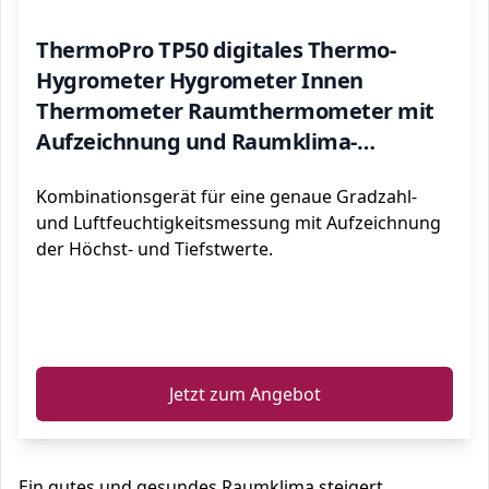
ThermoPro TP50 digitales Thermo-
Hygrometer Hygrometer Innen
Thermometer Raumthermometer mit
Aufzeichnung und Raumklima-
Indikator für Raumklimakontrolle Klima
Kombinationsgerät für eine genaue Gradzahl-
Monitor
und Luftfeuchtigkeitsmessung mit Aufzeichnung
der Höchst- und Tiefstwerte.
ℹ️
Jetzt zum Angebot
Ein gutes und gesundes Raumklima steigert