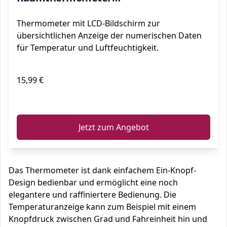
Luftfeuchtigkeitsmessgerät mit Hohen
Thermometer mit LCD-Bildschirm zur
Genauigkeit, für Innenraum,
übersichtlichen Anzeige der numerischen Daten
Babyraum, Wohnzimmer, Büro
für Temperatur und Luftfeuchtigkeit.
15,99 €
ℹ️
Jetzt zum Angebot
Das Thermometer ist dank einfachem Ein-Knopf-
Design bedienbar und ermöglicht eine noch
elegantere und raffiniertere Bedienung. Die
Temperaturanzeige kann zum Beispiel mit einem
Knopfdruck zwischen Grad und Fahreinheit hin und