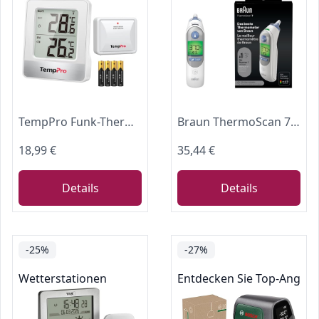
TempPro Funk-Thermometer Innen Außen, Wetterstation mit Außensensor
Braun ThermoScan 7 Ohrthermometer BRAIRT6520 | Age Precision Technologie | Farbcodiertes Digitaldisplay | Baby- und kleinkindfreundlich | Die #1 Marke bei Ärzten(1)
18,99 €
35,44 €
Details
Details
-25%
-27%
Wetterstationen
Entdecken Sie Top-Angebo