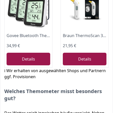
Govee Bluetooth Thermometer Hygrometer Innen, Digitale Thermometer 3 Stück
Braun ThermoScan 3 Ohrthermometer | Schnelle 1-Sekunden-Messung | Akustische Fieberanzeige | Digitaldisplay | Baby- und kleinkindfreundlich | Die #1 Marke bei Ärzten(1) | IRT3030
34,99 €
21,95 €
Details
Details
ℹ️ Wir erhalten von ausgewählten Shops und Partnern
ggf. Provisionen
Welches Themometer misst besonders
gut?