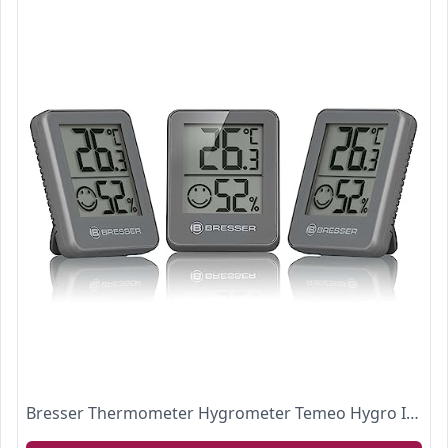
Bresser Thermometer Hygrometer Temeo Hygro Indicator 3er-Set zum Aufstellen oder zur Wandmontage mit Raumklima-Indikator, Grau