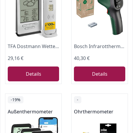
TFA Dostmann Wetterstation Xena 35.1162.54 mit Außensensor
Bosch Infrarotthermometer UniversalTemp
29,16 €
40,30 €
Details
Details
-19%
-
Außenthermometer
Ohrthermometer