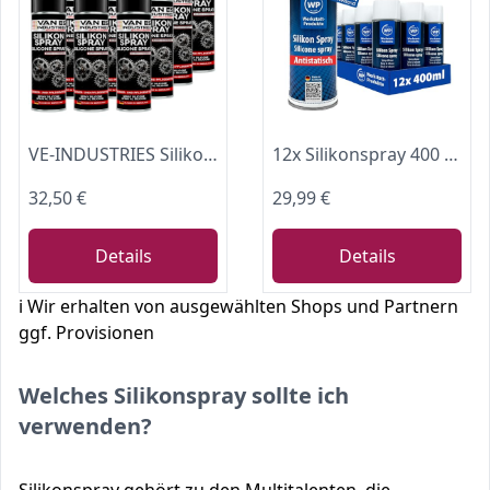
VE-INDUSTRIES Silikonspray im 12er-Pack (je 400 ml) – schmiert, pflegt und schützt vielseitig: Ideales, fettfreies Trenn- und Gleitmittel für Kunststoff, Gummi, Holz und Metall.
12x Silikonspray 400 ml – Schmiermittel, Gleitmittel & Pflegespray für Gummi, Kunststoff, Holz & Metall – farblos, wasserabweisend, antistatisch & temperaturbeständig bis 200 °C WP
32,50 €
29,99 €
Details
Details
ℹ️ Wir erhalten von ausgewählten Shops und Partnern
ggf. Provisionen
Welches Silikonspray sollte ich
verwenden?