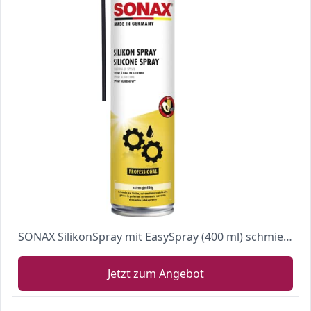
SONAX SilikonSpray mit EasySpray (400 ml) schmiert, pflegt und schützt langanhaltend Gummi-, Kunststoff-, Holz- und Metallteile | Art-Nr. 03483000
Jetzt zum Angebot