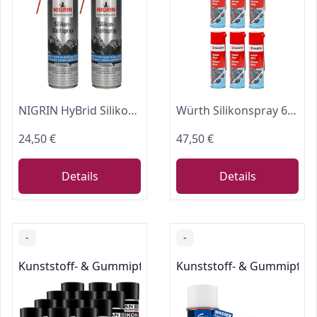
NIGRIN HyBrid Silikon-Gleitspray, kunststoffverträgliches, flüssiges Profi-Werkzeug, 500 ml (Packung mit 2)
Würth Silikonspray 6 x je Dose 500 ml.
24,50 €
47,50 €
Details
Details
-
-
Kunststoff- & Gummipflege
Kunststoff- & Gummipfle