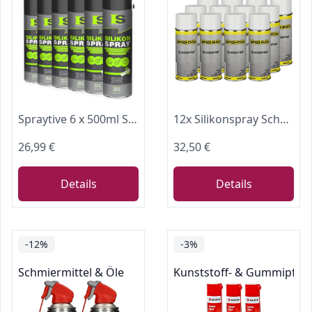
Spraytive 6 x 500ml Silikonspray - Schmiermittel & Gleitspray für Auto, Gummi, Kunststoff & Metall - Farblos, wasserabweisend, rückstandsfrei - von -50 °C bis +250 °C - Made in Germany
12x Silikonspray Schmiermittel Schmierstoff Siliconespray Gleitmittel Spray 400 ml
26,99 €
32,50 €
Details
Details
-12%
-3%
Schmiermittel & Öle
Kunststoff- & Gummipfle