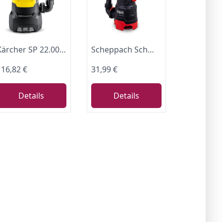
Kärcher SP 22.000 Dirt Level Sensor Schmutzwasser-Tauchpumpe, Fördermenge: 22.000 l/h, Eintauchtiefe: max. 7 m, Schmutzwasserpartikelgröße: max. 30 mm, Restwasserhöhe: 35 mm, Druck: 0,8 bar
Scheppach Schmutzwassertauchpumpe DWP400 400 W, 9000 L/h, Förderhöhe max 6m
116,82 €
31,99 €
Details
Details