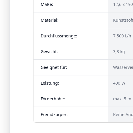
Maße:
12,6 x 19,
Material:
Kunststof
Durchflussmenge:
7.500 L/h
Gewicht:
3,3 kg
Geeignet für:
Wasserver
Leistung:
400 W
Förderhöhe:
max. 5 m
Fremdkörper:
Keine An