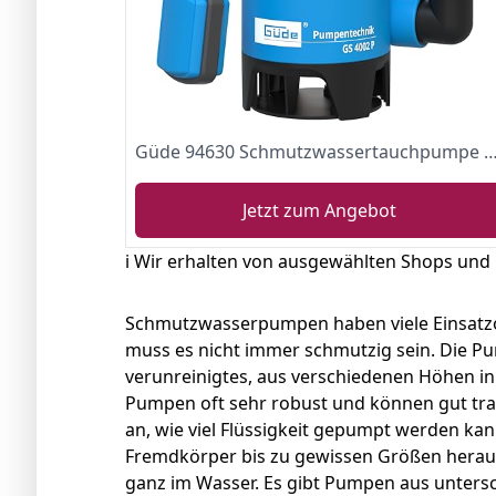
Güde 94630 Schmutzwassertauchpumpe GS4002P mit var.Schwimmerschalter (400W, 7500l/h, 5m 
Jetzt zum Angebot
ℹ️ Wir erhalten von ausgewählten Shops und
Schmutzwasserpumpen haben viele Einsatzo
muss es nicht immer schmutzig sein. Die P
verunreinigtes, aus verschiedenen Höhen in
Pumpen oft sehr robust und können gut tra
an, wie viel Flüssigkeit gepumpt werden ka
Fremdkörper bis zu gewissen Größen heraus
ganz im Wasser. Es gibt Pumpen aus untersch