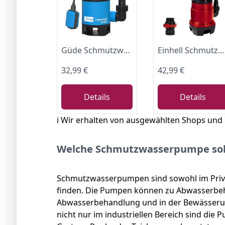
Güde Schmutzwassertauchpumpe GS 4002 P (400 W, 7500 l/h, Förderhöhe max 5 m, Eintauchtiefe max 4 m, Noryllaufrad, 10 m Anschlusskabel, variabel einstellbarer Schwimmerschalter, Thermoschutz)
Einhell Schmutzwasserpumpe GC-DP 7835
32,99 €
42,99 €
Details
Details
ℹ️ Wir erhalten von ausgewählten Shops und
Welche Schmutzwasserpumpe soll
Schmutzwasserpumpen sind sowohl im Privat
finden. Die Pumpen können zu Abwasserbeh
Abwasserbehandlung und in der Bewässerun
nicht nur im industriellen Bereich sind die 