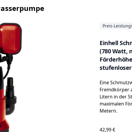
zwasserpumpe
Preis-Leistung
Einhell Sc
(780 Watt, 
Förderhöhe
stufenlose
Eine Schmutz
Fremdkörper au
Litern in der 
maximalen Fö
Metern.
42,99 €