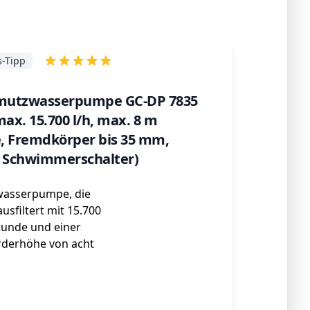
s-Tipp
hmutzwasserpumpe GC-DP 7835
max. 15.700 l/h, max. 8 m
, Fremdkörper bis 35 mm,
r Schwimmerschalter)
wasserpumpe, die
sfiltert mit 15.700
Stunde und einer
rderhöhe von acht
ℹ️