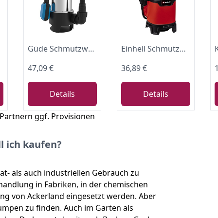
Güde Schmutzwassertauchpumpe GS 1103 PI (1100 W, Fördervolumen: 20.000 l/h, max. Förderhöhe: 8 m, max. Eintauchtiefe: 7 m, Laufrad aus Noryl, Edelstahlmantel & -welle, Thermoschutz, Schwimmerschalter)
Einhell Schmutzwasserpumpe GC-DP 3325 (330 W, 9.500 L/h Förderleistung, max. 6 m Förderhöhe, Ø 25 mm Fremdkörper, thermischer Überlastschutz, inkl. Universalanschluss)
47,09 €
36,89 €
Details
Details
 Partnern ggf. Provisionen
 ich kaufen?
- als auch industriellen Gebrauch zu
andlung in Fabriken, in der chemischen
g von Ackerland eingesetzt werden. Aber
Pumpen zu finden. Auch im Garten als