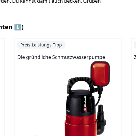
rden. Du kannst damit auch Becken, Gruben
nten ⬇️)
Preis-Leistungs-Tipp
Die gründliche Schmutzwasserpumpe