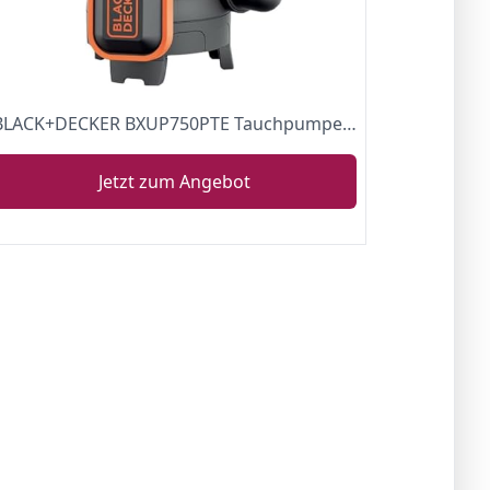
BLACK+DECKER BXUP750PTE Tauchpumpe für Klar- und Schmutzwasser (750 W, max. Förderleistung 13.000 l/h, max. Förderhöhe 8 m)
Jetzt zum Angebot