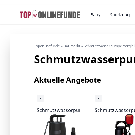
Baby
Spielzeug
Toponlinefunde
»
Baumarkt
»
Schmutzwasserpumpe Verglei
Schmutzwasserpu
Aktuelle Angebote
-
-
Schmutzwasserpumpen
Schmutzwasser