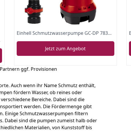
Einhell Schmutzwasserpumpe GC-DP 7835 (780 Watt, max. 15.700 l/h, max. 8 m Förderhöhe, Fremdkörper bis 35 mm, stufenloser Schwimmerschalter)
max. Förderhöhe)
Jetzt zum Angebot
 Partnern ggf. Provisionen
rte. Auch wenn ihr Name Schmutz enthält,
umpen fördern Wasser, ob reines oder
 verschiedene Bereiche. Dabei sind die
nsportiert werden. Die Fördermenge gibt
nn. Einige Schmutzwasserpumpen filtern
. Dabei sind die pumpen zumeist halb oder
iedlichen Materialien, von Kunststoff bis