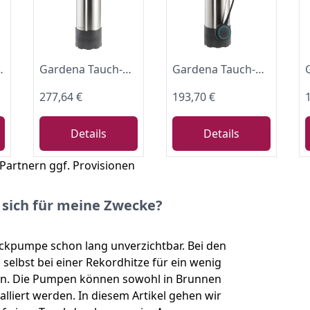
e GC-PP 900 N
Gardena Tauch-Druckpumpe 6100/5 inox automatic: Automatische Tauchdruckpumpe mit 6100 l/h Fördermenge, mit Schmutzfilter, geräuscharmer Betrieb, integrierte Trockenlaufsicherung (1773-20)
Gardena Tauch-Druckpumpe 5900/4 inox: Tauchdruckpumpe mit 5900 l/h Fördermenge, mit Schmutzfilter, geräuscharmer Betrieb, Trockenlaufsicherung über Schwimmschalter (1768-20)
277,64 €
193,70 €
Details
Details
 Partnern ggf. Provisionen
sich für meine Zwecke?
uckpumpe schon lang unverzichtbar. Bei den
elbst bei einer Rekordhitze für ein wenig
en. Die Pumpen können sowohl in Brunnen
alliert werden. In diesem Artikel gehen wir