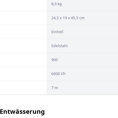
8,9 kg
24,5 x 19 x 45,5 cm
Einhell
‎Edelstahl
900
6000 l/h
7 m
d Entwässerung