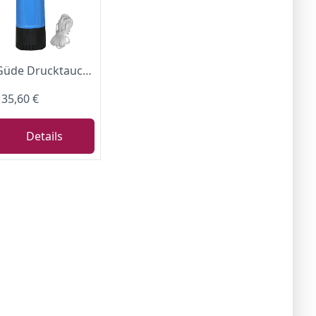
Güde Drucktauchpumpe GDT 1200 (1200 W, Fördervolumen: 6000 l/h, max. Förderhöhe: 40 m, max. Eintauchtiefe: 12 m, 4 Laufräder aus Noryl, Edelstahlwelle, integriertes Rückschlagventil, 15m Nylon Seil)
135,60 €
Details