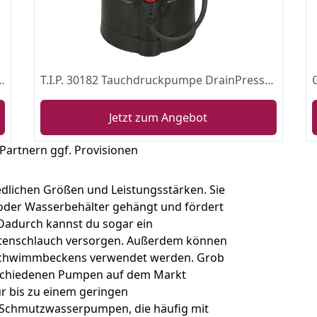
nge, 7m max. Eintauchtiefe, Edelstahlgehäuse, Schwimmerschalter, 2 Aufhängeösen)
T.I.P. 30182 Tauchdruckpumpe DrainPress 3200/24, bis 3.200 l/h Fördermenge, Schwarz
Jetzt zum Angebot
 Partnern ggf. Provisionen
dlichen Größen und Leistungsstärken. Sie
k oder Wasserbehälter gehängt und fördert
 Dadurch kannst du sogar ein
artenschlauch versorgen. Außerdem können
Schwimmbeckens verwendet werden. Grob
rschiedenen Pumpen auf dem Markt
r bis zu einem geringen
chmutzwasserpumpen, die häufig mit