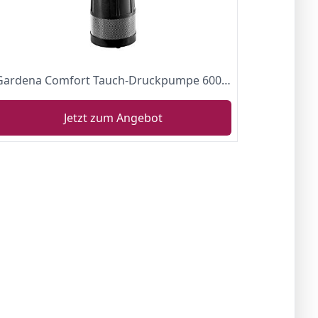
Gardena Comfort Tauch-Druckpumpe 6000/5 automatic: Tauchpumpe mit 6.000 l/h Fördermenge, 1.050 W Motor, bis 12 m Eintauchtiefe, Schutz vor Trockenlauf, inkl. 15 m Befestigungsseil (1476-20)
Jetzt zum Angebot