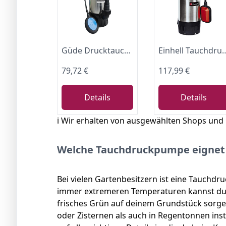
Güde Drucktauchpumpe GDT 901 (800 W, 5500 l/h, Förderhöhe 30 m, Druck max. 3 bar, variabel einstellbarer Schwimmerschalter, Edelstahlmantel, 3 Laufräder aus Noryl, 10 m Anschlusskabel, Thermoschutz)
Einhell Tauchdruckpump
79,72 €
117,99 €
Details
Details
ℹ️ Wir erhalten von ausgewählten Shops und
Welche Tauchdruckpumpe eignet 
Bei vielen Gartenbesitzern ist eine Tauchdr
immer extremeren Temperaturen kannst du s
frisches Grün auf deinem Grundstück sorg
oder Zisternen als auch in Regentonnen inst