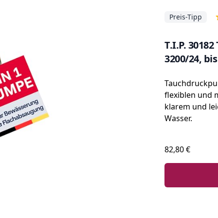
Preis-Tipp
T.I.P. 301
3200/24, bi
Tauchdruckpu
flexiblen und 
klarem und le
Wasser.
82,80 €