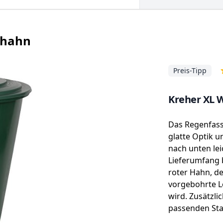
rhahn
Preis-Tipp
Kreher XL 
Das Regenfass 
glatte Optik u
nach unten lei
Lieferumfang b
roter Hahn, de
vorgebohrte L
wird. Zusätzli
passenden St