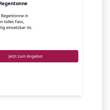
 Regentonne
e Regentonne in
in tolles Fass,
tig einsetzbar ist.
ℹ️
Jetzt zum Angebot