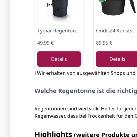
Tymar Regentonne Anthrazit, Regenfass 200L, Wassertonne mit Wasserhahn, Regenwassertank für Garten & Balkon, Regenwassertonne Ø60x107cm_IDSM
Ondis24 Kunststoff Regentonne XXL 500L mit Deckel – Wasserspeicher Fass für Garten, robust & UV-beständig, Regenwassertank
49,99 €
89,95 €
Details
Details
ℹ️ Wir erhalten von ausgewählten Shops und
Welche Regentonne ist die richti
Regentonnen sind wertvolle Helfer für jede
Regenwasser, dass bei Trockenheit für den
Highlights
(weitere Produkte u