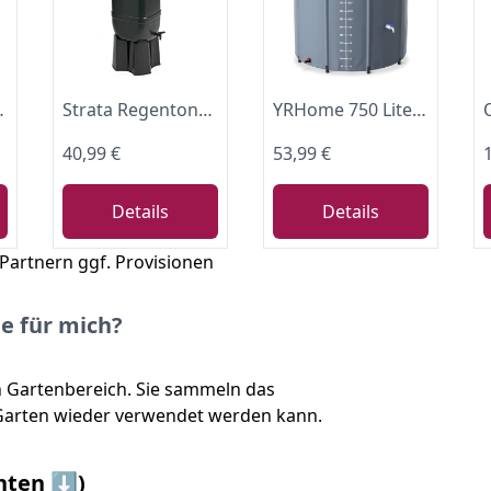
 zur Bewässerung, Regenfass mit Füllstandsanzeige
Strata Regentonnen-Set, 4-teiliger Standfuß und Regensammler, 100 L, Schwarz, 36 x 32 x 96 cm
YRHome 750 Liter Faltbare Regentonne Regenwassertonne Regenwassertank UV-stabil & witterungsbeständig Mit Überlaufschutz & seitlicher Skala Kompakt für Garten, Balkon, Camping Anthrazit
40,99 €
53,99 €
Details
Details
 Partnern ggf. Provisionen
ge für mich?
n Gartenbereich. Sie sammeln das
 Garten wieder verwendet werden kann.
nten ⬇️)