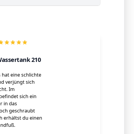
Wassertank 210
hat eine schlichte
nd verjüngt sich
cht. Im
efindet sich ein
r in das
och geschraubt
ch erhältst du einen
andfuß.