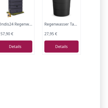
Ondis24 Regenwasser Wandtank Regenfass Eco 300 Liter Graphit anthrazit inkl. Wasserhahn
Regenwasser Tank 80 Liter mit Deckel und Griffen - anthrazit
157,90 €
27,95 €
Details
Details