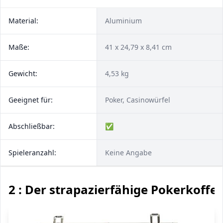
Material:
Aluminium
Maße:
41 x 24,79 x 8,41 cm
Gewicht:
4,53 kg
Geeignet für:
Poker, Casinowürfel
Abschließbar:
✅
Spieleranzahl:
Keine Angabe
2 : Der strapazierfähige Pokerkoffer