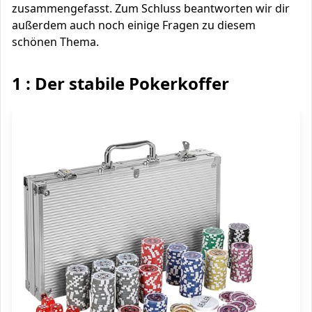
zusammengefasst. Zum Schluss beantworten wir dir
außerdem auch noch einige Fragen zu diesem
schönen Thema.
1 : Der stabile Pokerkoffer