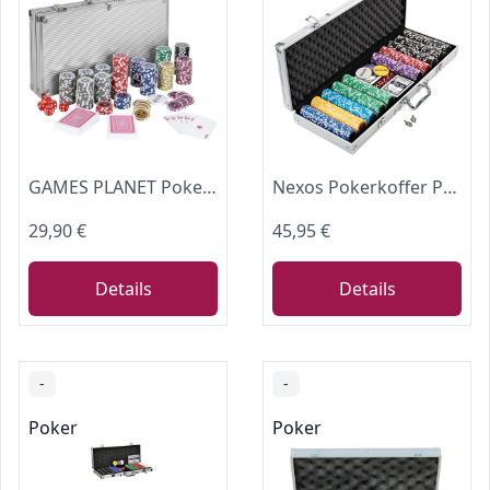
GAMES PLANET Pokerkoffer mit 300 Laser-Chips, Silver/Gold/Black Edition - Auswahl: Silver
Nexos Pokerkoffer Pokerset 500 300 Laser Pokerchips Poker Komplett Set 12 g Chips Deluxe Größe wählbar (500 Chips)
29,90 €
45,95 €
Details
Details
-
-
Poker
Poker