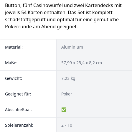
Button, fünf Casinowürfel und zwei Kartendecks mit
jeweils 54 Karten enthalten. Das Set ist komplett
schadstoffgeprüft und optimal für eine gemütliche
Pokerrunde am Abend geeignet.
Material:
Aluminium
Maße:
57,99 x 25,4 x 8,2 cm
Gewicht:
7,23 kg
Geeignet für:
Poker
Abschließbar:
✅
Spieleranzahl:
2 - 10