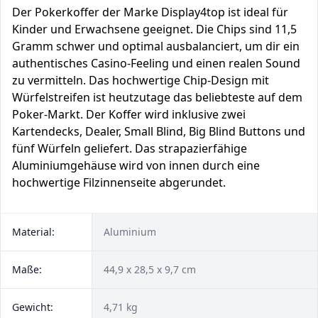
Der Pokerkoffer der Marke Display4top ist ideal für
Kinder und Erwachsene geeignet. Die Chips sind 11,5
Gramm schwer und optimal ausbalanciert, um dir ein
authentisches Casino-Feeling und einen realen Sound
zu vermitteln. Das hochwertige Chip-Design mit
Würfelstreifen ist heutzutage das beliebteste auf dem
Poker-Markt. Der Koffer wird inklusive zwei
Kartendecks, Dealer, Small Blind, Big Blind Buttons und
fünf Würfeln geliefert. Das strapazierfähige
Aluminiumgehäuse wird von innen durch eine
hochwertige Filzinnenseite abgerundet.
Material:
Aluminium
Maße:
44,9 x 28,5 x 9,7 cm
Gewicht:
4,71 kg