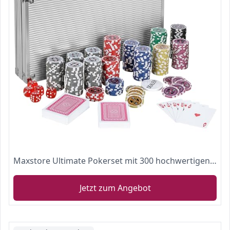
Maxstore Ultimate Pokerset mit 300 hochwertigen 12 Gramm METALLKERN Laserchips, inkl. 2X Pokerdecks, Alu Pokerkoffer, 5X Würfel, 1 x Dealer Button, Poker, Set, Pokerchips, Koffer, Jetons
Jetzt zum Angebot