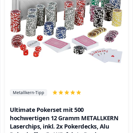
Metallkern-Tipp
Ultimate Pokerset mit 500
hochwertigen 12 Gramm METALLKERN
Laserchips, inkl. 2x Pokerdecks, Alu