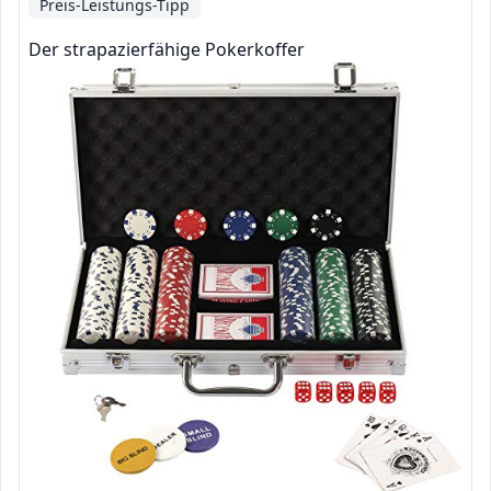
Preis-Leistungs-Tipp
Der strapazierfähige Pokerkoffer