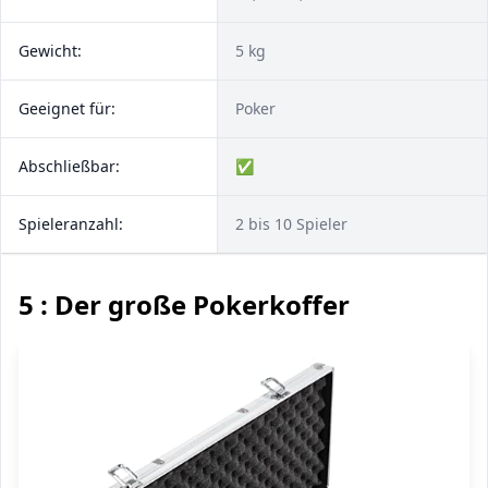
Gewicht:
5 kg
Geeignet für:
Poker
Abschließbar:
✅
Spieleranzahl:
2 bis 10 Spieler
5 : Der große Pokerkoffer