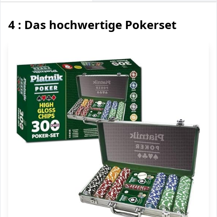
4 : Das hochwertige Pokerset