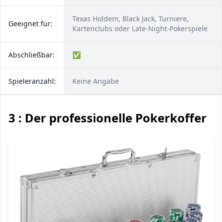
Texas Holdem, Black Jack, Turniere,
Geeignet für:
Kartenclubs oder Late-Night-Pokerspiele
Abschließbar:
✅
Spieleranzahl:
Keine Angabe
3 : Der professionelle Pokerkoffer