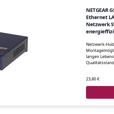
NETGEAR GS
Ethernet LA
Netzwerk Sw
energieffiz
ProSAFE Lif
Netzwerk-Hub 
Montagemögli
langen Leben
Qualitätsstan
23,80 €