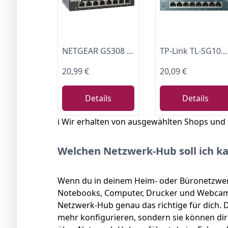
NETGEAR GS308 Gigabit Switch 8 Port LAN Switch (Plug-and-Play Netzwerk Switch, LAN Splitter, Ethernet Switch, lüfterlos, Robustes Metallgehäuse mit EIN-/Ausschalter)
TP-Link TL-SG108 8-Port Gigabit Netzwerk Switch (Plug-and-Play, 8* RJ-45 LAN Ports, Metallgehäuse, IGMP-Snooping, unmanaged, lüfterlos) blau metallic
20,99 €
20,09 €
Details
Details
ℹ️ Wir erhalten von ausgewählten Shops und
Welchen Netzwerk-Hub soll ich k
Wenn du in deinem Heim- oder Büronetzwer
Notebooks, Computer, Drucker und Webcams
Netzwerk-Hub genau das richtige für dich. 
mehr konfigurieren, sondern sie können dir