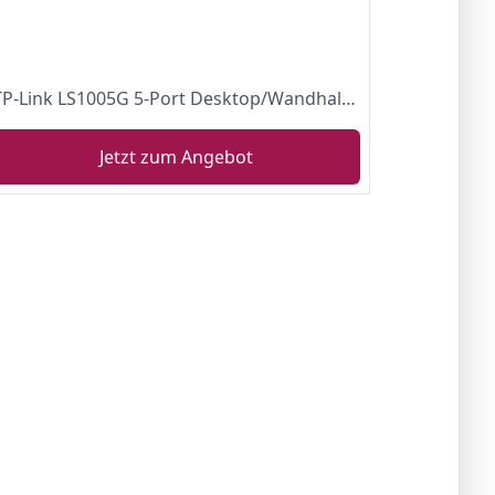
TP-Link LS1005G 5-Port Desktop/Wandhalterung Gigabit Ethernet Switch/Hub Netzwerk-Splitter Plug and Play Kunststoffgehäuse
Jetzt zum Angebot