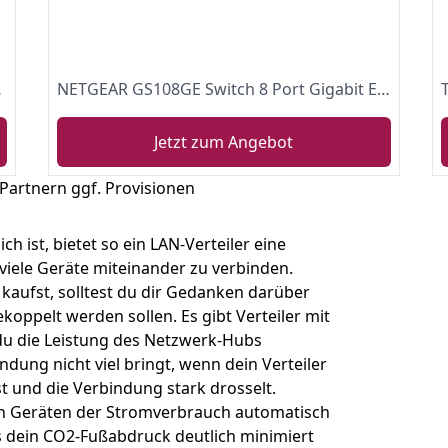
, robustes Metallgehäuse)
NETGEAR GS108GE Switch 8 Port Gigabit Ethernet LAN Switch (Plug-and-Play Netzwerk Switch, LAN Verteiler, Hub energieffizient, lüfterloses Metallgehäuse, ProSAFE Lifetime-Garantie)
Jetzt zum Angebot
 Partnern ggf. Provisionen
 ist, bietet so ein LAN-Verteiler eine
viele Geräte miteinander zu verbinden.
aufst, solltest du dir Gedanken darüber
koppelt werden sollen. Es gibt Verteiler mit
 du die Leistung des Netzwerk-Hubs
ndung nicht viel bringt, wenn dein Verteiler
st und die Verbindung stark drosselt.
en Geräten der Stromverbrauch automatisch
s dein CO2-Fußabdruck deutlich minimiert