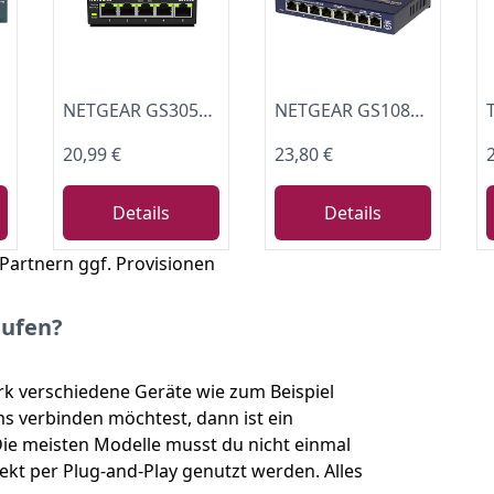
NETGEAR GS305E Managed Switch 5 Port Gigabit Ethernet LAN Switch Plus (Plug-and-Play, Netzwerk Switch Managed, IGMP Snooping, QoS, VLAN, lüfterlos, Robustes Metallgehäuse), Schwarz
NETGEAR GS108GE LAN Switch 8 Port Netzwerk Switch (Plug-and-Play Gigabit Switch LAN Splitter, LAN Verteiler, Ethernet Hub, lüfterloses Metallgehäuse, ProSAFE Lifetime-Garantie), Blau
20,99 €
23,80 €
Details
Details
 Partnern ggf. Provisionen
aufen?
k verschiedene Geräte wie zum Beispiel
 verbinden möchtest, dann ist ein
Die meisten Modelle musst du nicht einmal
ekt per Plug-and-Play genutzt werden. Alles