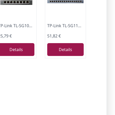
TP-Link TL-SG108E Managed Switch 8 Port Gigabit Ethernet LAN Switch(Plug-and-Play Netzwerk Switch,Metallgehäuse, QoS, IGMP-Snooping,LAN Verteiler, zentrales Management, energieeffizient) schwarz
TP-Link TL-SG116 16-Port Gigabit-/Netzwerk Switch (32Gbit/S Switching-Kapazität, geschirmte RJ-45 Ports, Metallgehäuse, IGMP-snooping, Unmanaged, Plug-und-Play, lüfterlos) blau Metallic
25,79 €
51,82 €
Details
Details