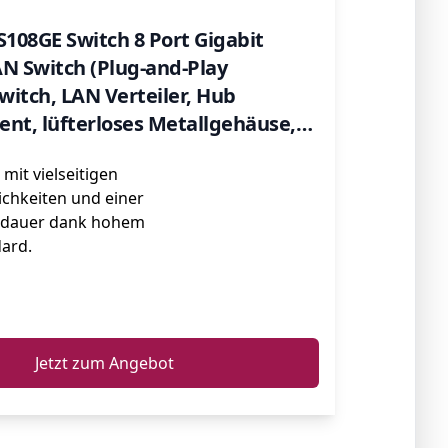
108GE Switch 8 Port Gigabit
N Switch (Plug-and-Play
itch, LAN Verteiler, Hub
ient, lüfterloses Metallgehäuse,
etime-Garantie)
mit vielseitigen
chkeiten und einer
sdauer dank hohem
dard.
ℹ️
Jetzt zum Angebot