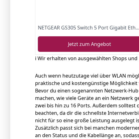
NETGEAR GS305 Switch 5 Port Gigabit Ethernet LAN Switch (Plug-and-Play Netzwerk Switch, LAN Verteiler, Hub energieffizient, lüfterlos
Jetzt zum Angebot
ℹ️ Wir erhalten von ausgewählten Shops und
Auch wenn heutzutage viel über WLAN möglich
praktische und kostengünstige Möglichkeit 
Bevor du einen sogenannten Netzwerk-Hub k
machen, wie viele Geräte an ein Netzwerk ge
zwei bis hin zu 16 Ports. Außerdem solltest
beachten, da dir die schnellste Internetverbi
nicht für so eine große Leistung ausgelegt i
Zusätzlich passt sich bei manchen modern
an den Status und die Kabellänge an, sodas