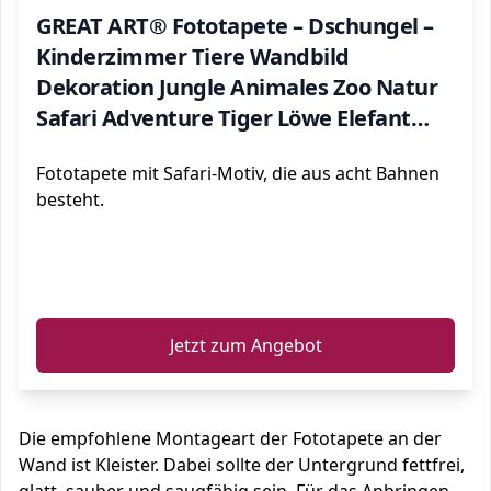
GREAT ART® Fototapete – Dschungel –
Kinderzimmer Tiere Wandbild
Dekoration Jungle Animales Zoo Natur
Safari Adventure Tiger Löwe Elefant
Affe Wandtapete Fotoposter Wanddeko
Fototapete mit Safari-Motiv, die aus acht Bahnen
(336 x 236 cm)
besteht.
ℹ️
Jetzt zum Angebot
Die empfohlene Montageart der Fototapete an der
Wand ist Kleister. Dabei sollte der Untergrund fettfrei,