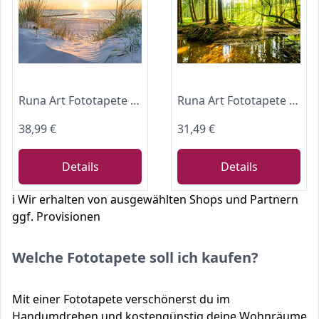
Runa Art Fototapete Strand Sonnenuntergang 352 x 250 cm Vlies Tapeten XXL Moderne Wandtapete Wohnzimmer Schlafzimmer Meer Natur 9559011a
Runa Art Fototapete Wald Bach Modern Vlies Wohnzimmer Schlafzimmer - Made in Germany - 308 x 220 cm Grün Braun 9141010a
38,99 €
31,49 €
Details
Details
ℹ️ Wir erhalten von ausgewählten Shops und Partnern
ggf. Provisionen
Welche Fototapete soll ich kaufen?
Mit einer Fototapete verschönerst du im
Handumdrehen und kostengünstig deine Wohnräume