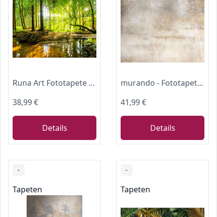
Runa Art Fototapete Wald Bach 352 x 250 cm Vlies Tapeten XXL Moderne Wandtapete Wohnzimmer Schlafzimmer Grün Braun 9141011a
murando - Fototapete Vlies Steintapete, 350x256 cm, Schlafzimmer, 3D-Effekt
38,99 €
41,99 €
Details
Details
-
-
Tapeten
Tapeten