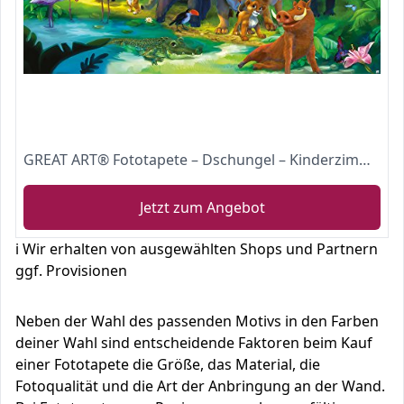
GREAT ART® Fototapete – Dschungel – Kinderzimmer Tiere Wandbild Dekoration Jungle Animales Zoo Natur Safari Adventure Tiger Löwe Elefant Affe Wandtapete Fotoposter Wanddeko (336 x 236 cm)
Jetzt zum Angebot
ℹ️ Wir erhalten von ausgewählten Shops und Partnern
ggf. Provisionen
Neben der Wahl des passenden Motivs in den Farben
deiner Wahl sind entscheidende Faktoren beim Kauf
einer Fototapete die Größe, das Material, die
Fotoqualität und die Art der Anbringung an der Wand.