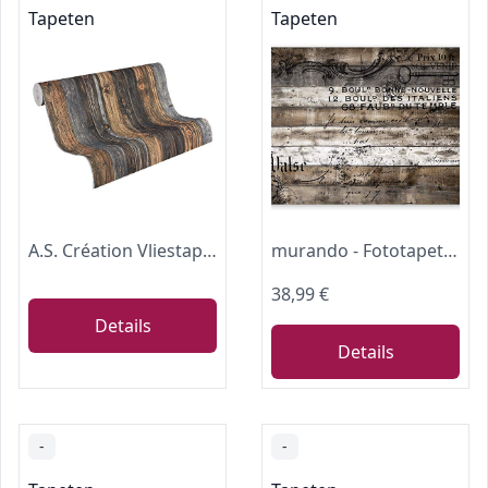
Tapeten
Tapeten
A.S. Création Vliestapete Best of Wood and Stone Tapete in Holz Optik fotorealistische Holztapete 10,05 m x 0,53 m beige braun grau Made in Germany 908612 9086-12
murando - Fototapete Vlies Vintage Holz, 400x280 cm, Schlafzimmer, Full HD
38,99 €
Details
Details
-
-