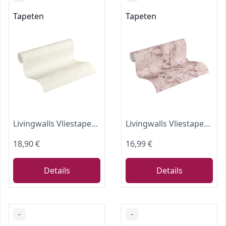
Tapeten
Tapeten
Livingwalls Vliestapete New Walls Tapete Urban Grace geometrisch grafisch 10,05 m x 0,53 m weiß creme grau Made in Germany 374241 37424-1
Livingwalls Vliestapete New Walls Tapete Cosy & Relax mit Kirschblüten 10,05 m x 0,53 m rosa weiß creme Made in Germany 374204 37420-4
18,90 €
16,99 €
Details
Details
-
-