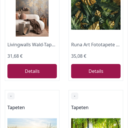
Livingwalls Wald-Tapete by COSMOPOLITAN – Beige, Blau, Gelb – 8,80 x 0,53 m
Runa Art Fototapete tropische Blätter Monstera 352 x 250 cm Vlies Tapeten XXL Moderne Wandtapete Wohnzimmer Schlafzimmer grün 9591011a
31,68 €
35,08 €
Details
Details
-
-
Tapeten
Tapeten