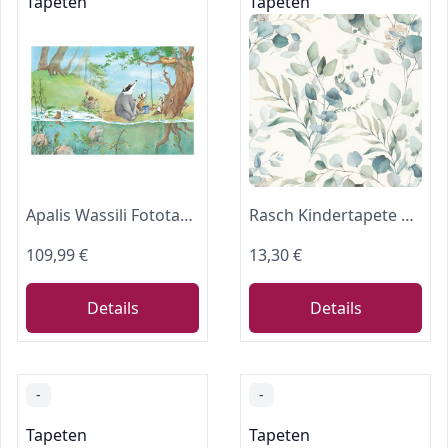
Tapeten
Tapeten
Apalis Wassili Fototapete Ein Fahrstuhl für Elsa I liebevolle Tapete Kinderzimmer, Wassili fototapete Kinderzimmer, Wandbild Wald, Wassili Waschbär Tapete,Marken Tapeten I HxB: 190x288 cm
Rasch Kindertapete Eukalyptus Kids World II - Florale Vliestapete Zweige in Creme Grün für ein natürliches Wohnambiente im Mädchen und Jungen Zimmer - 10,05 m x 0,53 m
109,99 €
13,30 €
Details
Details
-
-
Tapeten
Tapeten