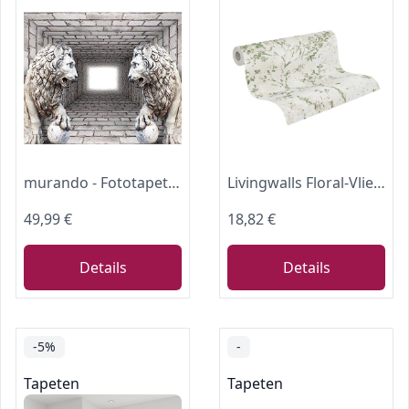
murando - Fototapete Premium-Vlies Mauer Löwe Tunnel, 250x175 cm, 3D-Effekt
Livingwalls Floral-Vliestapete – Creme, Grün, Beige – 10,05 x 0,53 m
49,99 €
18,82 €
Details
Details
-5%
-
Tapeten
Tapeten