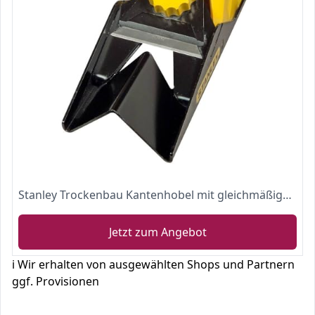
Stanley Trockenbau Kantenhobel mit gleichmäßiger Führung STHT1-05937 – Für saubere Übergänge zwischen zwei Gipskartonplatten – Schneidet im 45°-Winkel
Jetzt zum Angebot
ℹ️ Wir erhalten von ausgewählten Shops und Partnern
ggf. Provisionen