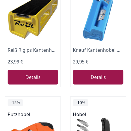
Reiß Rigips Kantenhobel, Fasenhobel, Gipskartonhobel und kleiner Handhobel
Knauf Kantenhobel mit 1 Arbeitsklinge und 3 Ersatzklingen – Gips-Hobel zum exakten Anfasen von Gipsfaser-Platten, Trockenbau-Hobel
23,99 €
29,95 €
Details
Details
-15%
-10%
Putzhobel
Hobel