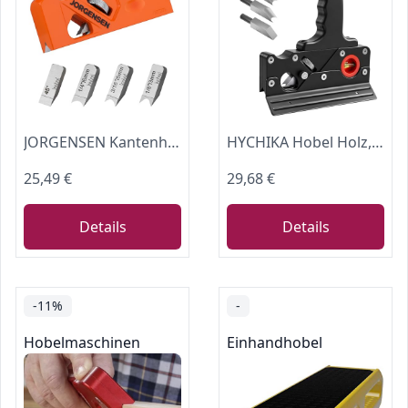
JORGENSEN Kantenhobel Holz mit 4 Schneidköpfen 45°/3/5/6mm
HYCHIKA Hobel Holz, Holz Kantenhobel für Holz, Fasenhobel für Holzbearbeitung, Kantenhobel mit 4 Schneidköpfen 45°/3/5/6mm, Ortungsblasen, Einhandhobel für Holzbearbeiter, Tischler, Schreiner
25,49 €
29,68 €
Details
Details
-11%
-
Hobelmaschinen
Einhandhobel