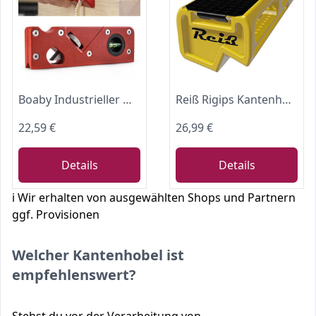
Boaby Industrieller Multifunktionshobel Holzbearbeitungshobel, 45-Grad Fasenhobel 1/8" 3/16" 1/4" Radius Konturen Kantenhobel Manuelle Fasenhobelmaschine Mit 2 Wasserwaagen, Für Holzarbeiter (Rot)
Reiß Rigips Kantenhobel, Fasenhobel, Gipskartonhobel und kleiner Handhobel inkl. 5 Ersatzklingen
22,59 €
26,99 €
Details
Details
ℹ️ Wir erhalten von ausgewählten Shops und Partnern
ggf. Provisionen
Welcher Kantenhobel ist
empfehlenswert?