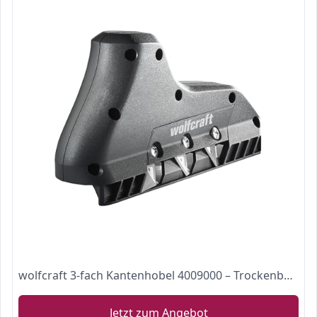
wolfcraft 3-fach Kantenhobel 4009000 – Trockenbau Hobel mit Dreifachklinge zum Anschrägen von Kanten bei Gipskarton – Für die Plattenstärken 9,5 & 12,5mm
Jetzt zum Angebot