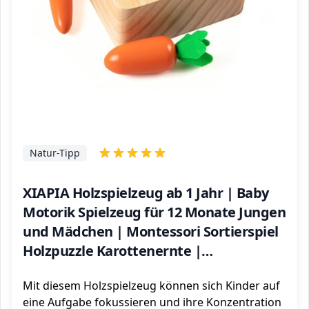
Natur-Tipp
XIAPIA Holzspielzeug ab 1 Jahr | Baby
Motorik Spielzeug für 12 Monate Jungen
und Mädchen | Montessori Sortierspiel
Holzpuzzle Karottenernte |
Lernspielzeug für Kinder als Geburtztag
Mit diesem Holzspielzeug können sich Kinder auf
Geschenk
eine Aufgabe fokussieren und ihre Konzentration