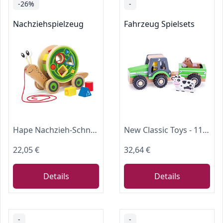
-26%
-
Nachziehspielzeug
Fahrzeug Spielsets
Hape Nachzieh-Schnecke - Nachziehspielzeug aus Holz, mit abnehmbarem Schneckenhaus und Buntem Formensortierer, Motorikspielzeug, fördert Bewegung, Koordination und erstes Rollenspiel, ab 12 Monaten
New Classic Toys - 11941 - Spielfahrzeuge - Traktor mit Anhänger, grün
22,05 €
32,64 €
Details
Details
-
-