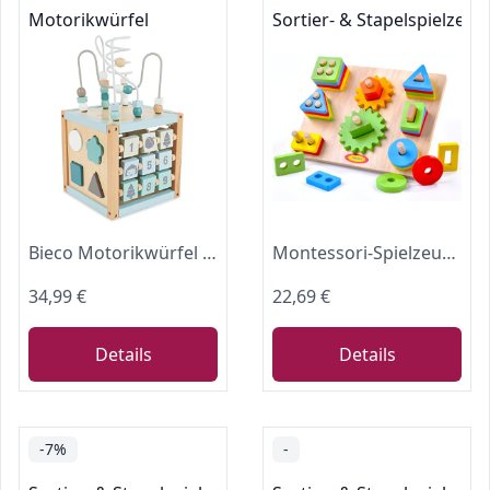
Motorikwürfel
Sortier- & Stapelspielzeug
Bieco Motorikwürfel Scandi-Chic nachhaltiges Holz FSC® | Motorikspielzeug ab 1 Jahr | Activity Center Baby Spielzeug 1 Jahr | Motorikwürfel Holz | holzspielzeug ab 1 Jahr motorikschleife ab
Montessori-Spielzeug für 2-Jährige, geometrische Formen, Sortierbrett für Kleinkinder, Holzspielzeug für Kinder ab 18 Monaten, Zahnräder, Blöcke, Formen, Sortieren, Stapeln, sensorisches Lernpuzzle
34,99 €
22,69 €
Details
Details
-7%
-