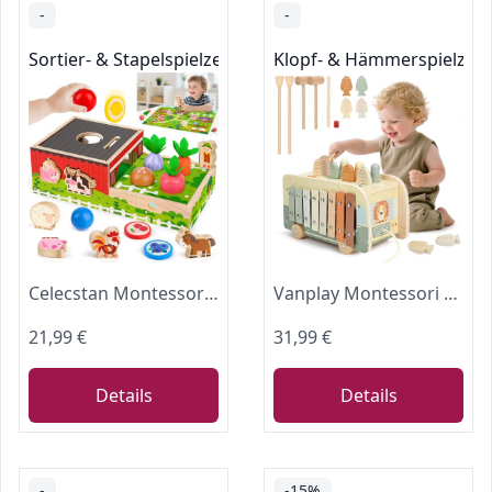
-
-
Sortier- & Stapelspielzeug
Klopf- & Hämmerspielzeu
Celecstan Montessori Spielzeug ab 1 Jahr, Geschenk Junge Mädchen 1 2 3 Jahr
Vanplay Montessori Spielzeug ab 1 Jahr, 7 in 1 Hammerspiel Angelspiel Magnet Holzspielzeug Motorikspielzeug, Xylophon Kinder 1 Jahr, Geschenk Kinderspielzeug ab 1 2 3 Jahre Mädchen Junge
21,99 €
31,99 €
Details
Details
-
-15%