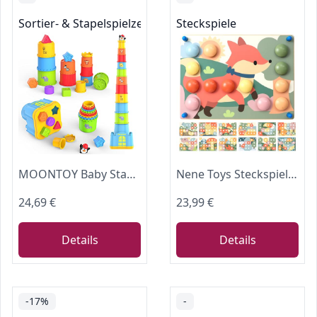
Sortier- & Stapelspielzeug
Steckspiele
MOONTOY Baby Stapelbecher ab 1 Jahr,Stapelturm,Stapelwürfel ab 12 Monate,Montessori kinderspielzeug ab 1 2 3 Jahr, Badewannen und Sandspielzeug für drinnen, draußen, Lernspielzeug Geschenk
Nene Toys Steckspiel Holz ab 2 Jahre – Montessori Lernspielzeug zur Farbzuordnung & Feinmotorik – Mosaik Button Art Spiel mit 24 Holzsteckern & 12 Karten – Holzspielzeug Kinder
24,69 €
23,99 €
Details
Details
-17%
-