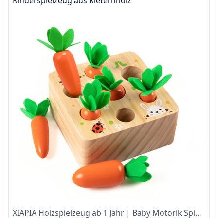
Kinderspielzeug aus Kiefernholz
XIAPIA Holzspielzeug ab 1 Jahr | Baby Motorik Spielzeug für 12 Monate Jungen und Mädchen | Montessori Sortierspiel Holzpuzzle Karottenernte | Lernspielzeug für Kinder als Geburtztag Geschenk