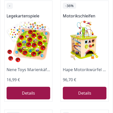
-
-36%
Legekartenspiele
Motorikschleifen
Nene Toys Marienkäfer-Garten, Gedächtnisspiel aus FSC® Holz für Kinder ab 3 Jahren – Pädagogisches Brettspiel mit 10 lustigen Mustern – Montessori Memo-Spiel – Geschenk Jungen Mädchen ab 3 4 5 Jahren
Hape Motorikwürfel „Kleine Tierchen“ - aus Holz, Multifunktions-Spielwürfel, Lernspielzeug aus Holz für Kleinkinder, fünfseitiges Busy Board, Montessori Spielzeug für Kinder ab 1 Jahr
16,99 €
96,70 €
Details
Details