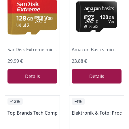
SanDisk Extreme microSDXC UHS-I Speicherkarte 128 GB für Actioncams und Drohnen + Adapter + RescuePRO Deluxe (bis zu 190 MB/s, A2, Class 10, U3, V30)
Amazon Basics microSDXC-Speicherkarte mit Adapter in voller Größe, A2, U3, Lesegeschwindigkeit bis zu 100 MB/s, 128 GB, Schwarz
29,99 €
23,88 €
Details
Details
-12%
-4%
Top Brands Tech Computer Components
Elektronik & Foto: Produk