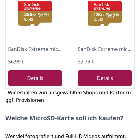
SanDisk Extreme microSDXC UHS-I Speicherkarte 256 GB + Adapter (Für Smartphones, Actionkameras und Drohnen, A2, C10, V30, U3, 190 MB/s Übertragung, RescuePRO Deluxe)
SanDisk Extreme microSDXC UHS-I Speicherkarte 128 GB + Adapter (Für Smartphones, Actionkameras und Drohnen, A2, C10, V30, U3, 190 MB/s Übertragung, RescuePRO Deluxe)
56,99 €
32,79 €
Details
Details
ℹ️ Wir erhalten von ausgewählten Shops und Partnern
ggf. Provisionen
Welche MicroSD-Karte soll ich kaufen?
Wer viel fotografiert und Full-HD-Videos aufnimmt,