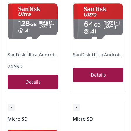
SanDisk Ultra Android microSDXC UHS-I Speicherkarte 128 GB + Adapter (Für Smartphones und Tablets, A1, Class 10, U1, Full HD-Videos, bis zu 140 MB/s Lesegeschwindigkeit) single Pack
SanDisk Ultra Android microSDXC UHS-I Speicherkarte 64 GB + Adapter (Für Smartphones und Tablets, A1, Class 10, U1, Full HD-Videos, bis zu 140 MB/s Lesegeschwindigkeit)
24,99 €
Details
Details
-
-
Micro SD
Micro SD