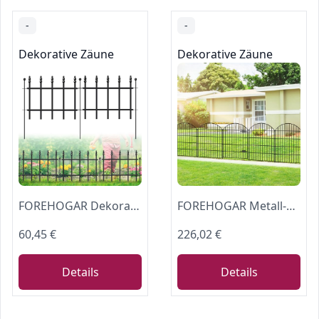
-
-
Dekorative Zäune
Dekorative Zäune
FOREHOGAR Dekorativer Gartenzaun aus Metall, 27,9 cm H x 1,8 m L, kleiner Begrenzungszaun Römersäule Deko, Gartenzaun für Blumenbeet, Rasenlandschaft, Outdoor, 5 Paneele + 6 Heringe, Schwarz
FOREHOGAR Metall-Gartenzaun mit Tor, 91,4 cm (H) x 7,1 m (L), 1 Tor + 9 Paneele, Hundezaun, Grenzzaun, Tierbarriere, kein Graben, Gartenzaun für Hof, Blumenbeet, Rasen, Terrasse, Outdoor, ECG3610,
60,45 €
226,02 €
Details
Details