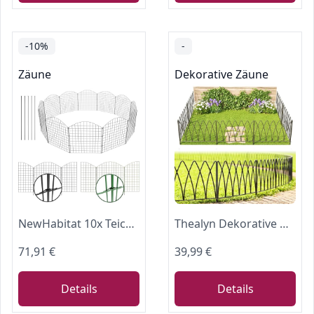
-10%
-
Zäune
Dekorative Zäune
NewHabitat 10x Teichzaun Steckzaun Metall Anthrazit 78cm – Beetzaun Garten
Thealyn Dekorative Metall Gartenzaun,45cm (H) x 2.25m (L),Metall Grenze
71,91 €
39,99 €
Details
Details