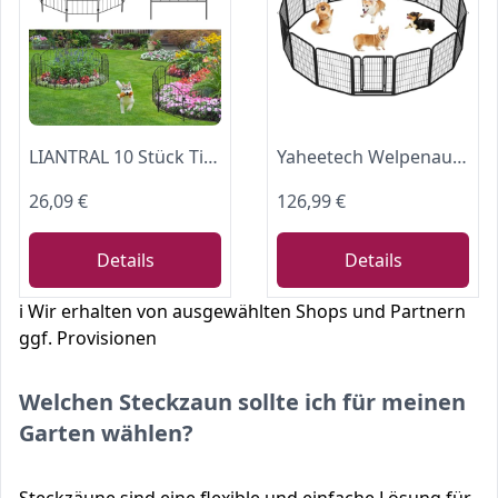
LIANTRAL 10 Stück Tierzaun Metall, Dekorativer Gartenzaun Steckzaun 41 cm x 3,2 m, Gewölbtes Design, Rostfrei, Kein Graben erforderlich, Zaun für Hunde & Kaninchen, Garten, Terrasse, Hof
Yaheetech Welpenauslauf 16 Panele 80cm Hoch Metall mit 2 Türen
26,09 €
126,99 €
Details
Details
ℹ️ Wir erhalten von ausgewählten Shops und Partnern
ggf. Provisionen
Welchen Steckzaun sollte ich für meinen
Garten wählen?