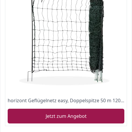
horizont Geflügelnetz easy, Doppelspitze 50 m 120 cm hoch, alles ohne Strom, mobiler Hühnerzaun, Gartenzaun Steckzaun
Jetzt zum Angebot