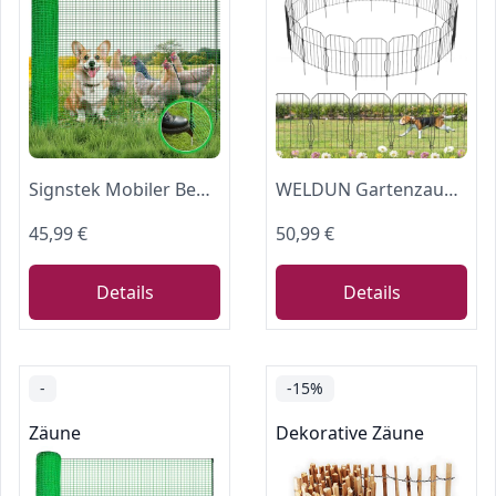
Signstek Mobiler Begrenzungszaun 15 m lang & 90 cm hoch, mit 9 Pfählen – Steckzaun, Hundezaun, Hühnerzaun, Gartenzaun, ohne Strom, engmaschig, grün
WELDUN Gartenzaun 19 Stücke Metall Steckzaun, Dekoration Gitterzaun für Garten, Winterfest Garten Zaun für Kaninchen, Hund, Hof, Hundezäune Gartenbeet Total 590 cm (L) x 55 cm (H)
45,99 €
50,99 €
Details
Details
-
-15%
Zäune
Dekorative Zäune