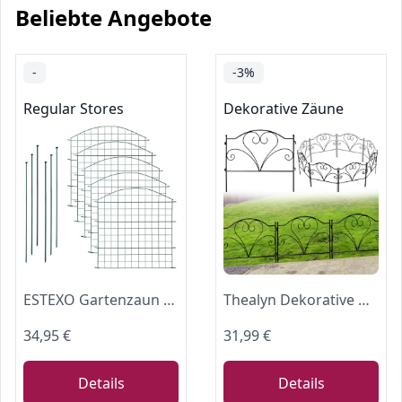
Beliebte Angebote
-
-3%
Regular Stores
Dekorative Zäune
ESTEXO Gartenzaun Welpenauslauf Teichzaun Gitterzaun Freigehege Begrenzung Zaun Metallzaun Zaunelemente Metallgitter (Oberbogen)
Thealyn Dekorative Gartenzaun,45 H x 50 cm B (5 Panels, Gesamtlänge 2,5 m)
34,95 €
31,99 €
Details
Details