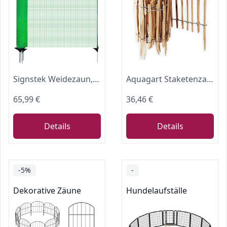
Signstek Weidezaun, mobiler Zaun 90 cm hoch, 25m lang, 15 Pfähle, Gartennetz, Campingzaun, Hühnerzaun, Hundezaun, Absperrzaun, Steckzaun, Begrenzungszaun
Aquagart Staketenzaun Rollboarder Lattenabstand 4-6cm Gartenzaun Perfekt als Beeteinfassung und Beetumrandung oder Weg Abgrenzung Langlebiger Holzzaun Holz Zaun Rollzaun (5m x 35cm)
65,99 €
36,46 €
Details
Details
-5%
-
Dekorative Zäune
Hundelaufställe