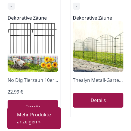
-
-
Dekorative Zäune
Dekorative Zäune
No Dig Tierzaun 10er-Pack, 42,5 cm H x 329,2 cm L, rostfreier dekorativer Metallzaun für Kaninchen und Hunde, einfach zu installierende Außenzaun für Gärten und Blumenbeete
Thealyn Metall-Gartenzaun, 70cm H x 77cm B, 5 Paneele
22,99 €
Details
Details
Mehr Produkte
anzeigen »