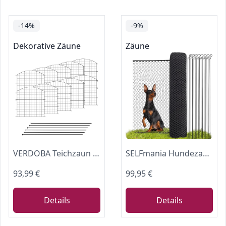
-14%
-9%
Dekorative Zäune
Zäune
VERDOBA Teichzaun Gartenzaun Komplettset - Metall 10 Zaunelemente - Zaun für den Garten, Gitterzaun Set Oberbogen - für Hunde (10x Oberbogen, Anthrazit - RAL 7016)
SELFmania Hundezaun 25m lang 90cm hoch SCHWARZ [TESTSIEGER] inkl. 21x Stäbe & 25x Erdanker | Begrenzungszaun Robust & Mobil | Flexibler Zaun für Hunde | Sorgloser Hundeauslauf im Garten & Camping
93,99 €
99,95 €
Details
Details