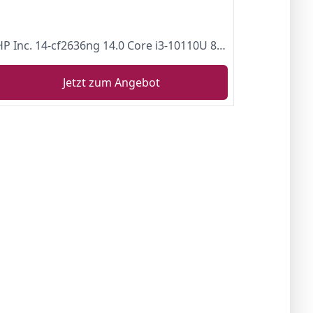
HP Inc. 14-cf2636ng 14.0 Core i3-10110U 8GB RAM 512GB SSD Win10S - 8RQ91EA natural-silver
Jetzt zum Angebot