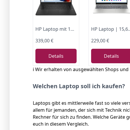
HP Laptop mit 17,3" HD+ Display, Intel Celeron N4120, 8 GB DDR4 RAM, 256 GB SSD, Intel UHD-Grafik, Windows 11, QWERTZ Tastatur, Schwarz
HP Laptop | 15,6" FHD Display | Intel N100 | 4 GB DDR4 RAM | 128 GB UFS | Intel UHD
339,00 €
229,00 €
Details
Details
ℹ️ Wir erhalten von ausgewählten Shops und
Welchen Laptop soll ich kaufen?
Laptops gibt es mittlerweile fast so viele v
allem für jemanden, der sich mit Technik ni
Rechner für sich zu finden. Welche Geräte 
euch in diesem Vergleich.