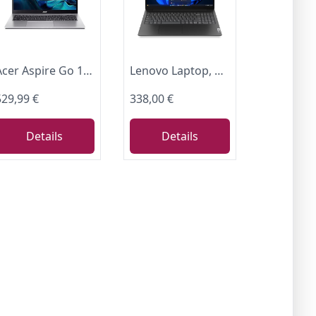
Acer Aspire Go 15 | Laptop | Ryzen 7 | 16GB | 512GB | mit Netzteil
Lenovo Laptop, 15,6" FHD Display, Intel N150, 4 x 3.60 GHz, 128 GB SSD, Intel UHD Graphics, Norton 360, Windows 11, Schwarz
529,99 €
338,00 €
Details
Details