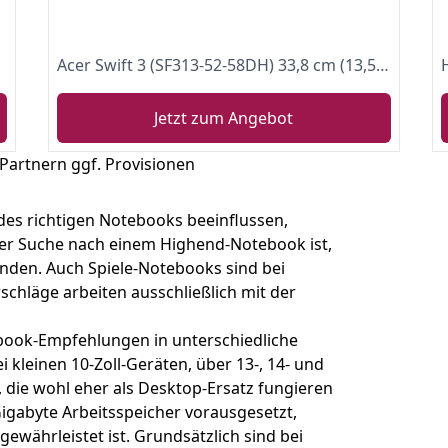
Acer Swift 3 (SF313-52-58DH) 33,8 cm (13,5 Zoll QHD IPS) Ultrathin Laptop (Intel Core i5-1035G4, 8 GB RAM, 512 GB PCIe SSD, Intel Iris Plus Graphics, Win 10 Home) silber
Jetzt zum Angebot
 Partnern ggf. Provisionen
des richtigen Notebooks beeinflussen,
der Suche nach einem Highend-Notebook ist,
inden. Auch Spiele-Notebooks sind bei
chläge arbeiten ausschließlich mit der
book-Empfehlungen in unterschiedliche
 kleinen 10-Zoll-Geräten, über 13-, 14- und
, die wohl eher als Desktop-Ersatz fungieren
Gigabyte Arbeitsspeicher vorausgesetzt,
ewährleistet ist. Grundsätzlich sind bei