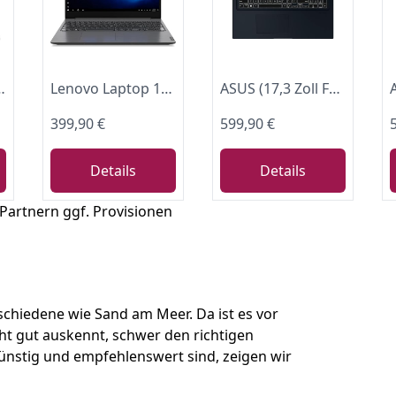
 Graphics | Windows 11 Home im S-Modus | QWERTZ | Natural Silver
Lenovo Laptop 15,6 Zoll Full-HD - Intel Quad N5100 4x2.80 GHz, 16GB DDR4, 512 GB SSD, Intel UHD, HDMI, Webcam, Bluetooth, USB 3.0, WLAN, Windows 11 Prof. 64 Bit Notebook - 7606
ASUS (17,3 Zoll FullHD Notebook mit MS Office 2024 Pro (Intel Core 5 Prozessor 120U, 10 Kerne, 5 GHz, 16 GB DDR5 RAM, 1000 GB SSD,HDMI, BT, Webcam, USB-C/3.0, WLAN, Windows 11 Prof) #8509
399,90 €
599,90 €
Details
Details
 Partnern ggf. Provisionen
erschiedene wie Sand am Meer. Da ist es vor
cht gut auskennt, schwer den richtigen
günstig und empfehlenswert sind, zeigen wir