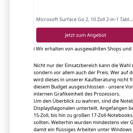
Microsoft Surface Go 2, 10 Zoll 2-in-1 Tablet (Intel Pentium Gold, 4 GB RAM, 64 GB Flash-Speicher, Windows 10 Home S)
Jetzt zum Angebot
ℹ️ Wir erhalten von ausgewählten Shops und
Nicht nur der Einsatzbereich kann die Wahl 
sondern vor allem auch der Preis. Wer auf 
wird dieses in unserer Kaufberatung nicht f
diesem Budget ausgeschlossen - unsere Vors
internen Grafikeinheit des Prozessors.
Um den Überblick zu wahren, sind die Note
Displaydiagonalen unterteilt. Angefangen bei
15-Zoll, bis hin zu großen 17-Zoll-Notebooks
sollten. Weiterhin wurden mindestens vier 
damit ein flüssiges Arbeiten unter Windows g