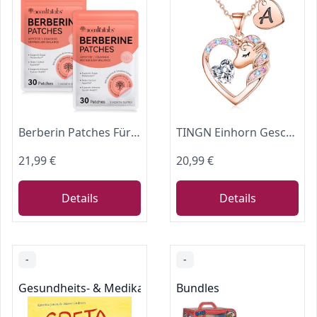
Berberin Patches Für Stoffwechselgleichgewicht, Gesunde Form Unterstützung, Unterstützung Stoffwechsel Hilfe Aufkleber Für Bauch Haut Alle Haut | 2 x 30Pcs Pro Packung
TINGN Einhorn Geschenke für Mädchen - Halskette Kinder Geschenke für Mädchen Geschenk 8 9 10 11 12 Jahre Einhorn Kette mit Buchstaben A Halskette Kinder Geschenk für Tochter Nichte Enkelin
21,99 €
20,99 €
Details
Details
-
-
Gesundheits- & Medikamentenratgeber
Bundles