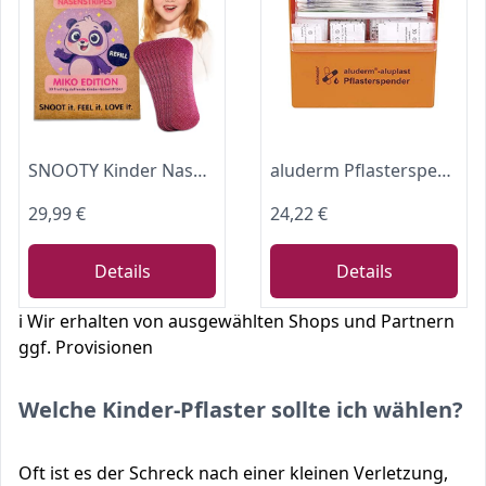
SNOOTY Kinder Nasenstripes MIKO (Panda) – Sanfte Nasenpflaster für Kinder ab 4 Jahren, mit Duft, bio-zertifiziert & atemaktiv, Refill-Pack (30 Strips)
aluderm Pflasterspender gefüllt, 115 Pflaster, mit Wandhalterung, Marke Söhngen
29,99 €
24,22 €
Details
Details
ℹ️ Wir erhalten von ausgewählten Shops und Partnern
ggf. Provisionen
Welche Kinder-Pflaster sollte ich wählen?
Oft ist es der Schreck nach einer kleinen Verletzung,