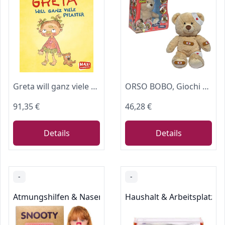
Greta will ganz viele Pflaster (MAXI Bilderbuch)
ORSO BOBO, Giochi Preziosi ALR00 Plüschbär mit elektronischen Funktionen, zur Pflege mit Pflastern und Bändern, spricht auf Französisch, Spielzeug für Kinder ab 3 Jahren
91,35 €
46,28 €
Details
Details
-
-
Atmungshilfen & Nasenstrips
Haushalt & Arbeitsplatz