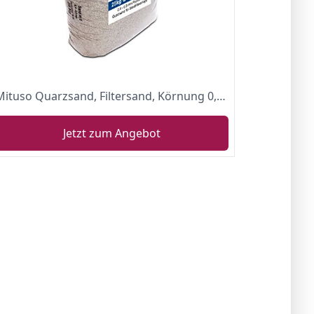
Mituso Quarzsand, Filtersand, Körnung 0,4-0,8mm, Aquariumsand, (1 x 25kg)
Jetzt zum Angebot