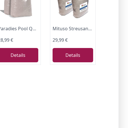
Paradies Pool Quarzsand für Filteranlagen 50 kg, 0,4-0,8 mm
Mituso Streusand 2x 25Kg Quarz-Sand 0,4-0,8 mm Körnung
28,99 €
29,99 €
Details
Details