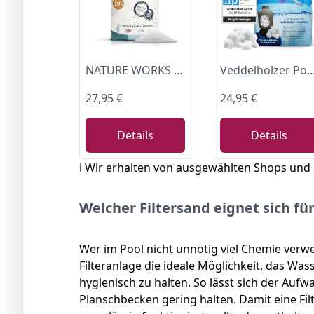
NATURE WORKS Glas-Filtersand für Schwimmbad mit 99,64% Filterleistung, reduziert Wasser- und Energieverbrauch, Gefertigt aus Reinem Technischen Glas für Maximale Hygiene - Beutel 10 kg
Veddelholzer Pool Filterbälle leichtestes Material für Beste Leistung ersetzt 25kg Filtersand Quarzsand aus Deutschland Poolzubehör Poolreiniger Sa
27,95 €
24,95 €
Details
Details
ℹ️ Wir erhalten von ausgewählten Shops und
Welcher Filtersand eignet sich f
Wer im Pool nicht unnötig viel Chemie verw
Filteranlage die ideale Möglichkeit, das Was
hygienisch zu halten. So lässt sich der Auf
Planschbecken gering halten. Damit eine Filt