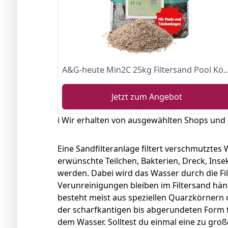
A&G-heute Min2C 25kg Filtersand Pool Körnung 0,4-0,8 mm Poolfilter Teichfilter Quarzsand fü
Jetzt zum Angebot
ℹ️ Wir erhalten von ausgewählten Shops und
Eine Sandfilteranlage filtert verschmutztes 
erwünschte Teilchen, Bakterien, Dreck, Ins
werden. Dabei wird das Wasser durch die F
Verunreinigungen bleiben im Filtersand hän
besteht meist aus speziellen Quarzkörnern
der scharfkantigen bis abgerundeten Form fi
dem Wasser. Solltest du einmal eine zu groß