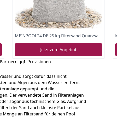
r Sandfilteranlagen Feuergetrocknet Natur
MEINPOOL24.DE 25 kg Filtersand Quarzsand 0,4-0,8mm Sand für Sandfilteranlage
Jetzt zum Angebot
 Partnern ggf. Provisionen
Wasser und sorgt dafür, dass nicht
ekten und Algen aus dem Wasser entfernt
ilteranlage gepumpt und die
gen. Der verwendete Sand in Filteranlagen
 oder sogar aus technischem Glas. Aufgrund
ltert der Sand auch kleinste Partikel aus
e Menge an Filtersand für deinen Pool