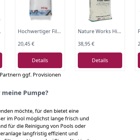
ndfilteranlage für Salzwasser geeignet
Hochwertiger Filtersand 1,0-2,0mm für Pool Sandfilteranlagen, 25kg
Nature Works Hi-Tech Filterglas für Pool Filteranlagen, Sandfilteranlage, von 100% reinem Flachglas, umweltschonend, Körnung 0,6 bis 1,0 mm (20 kg)
20,45 €
38,95 €
Details
Details
 Partnern ggf. Provisionen
ür meine Pumpe?
enden möchte, für den bietet eine
ser im Pool möglichst lange frisch und
wand für die Reinigung von Pools oder
eranlage langfristig effizient und