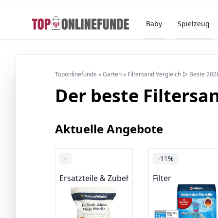
Baby
Spielzeug
Toponlinefunde
»
Garten
»
Filtersand Vergleich ▷ Beste 202
Der beste Filtersa
Aktuelle Angebote
-
-11%
Ersatzteile & Zubehör
Filter