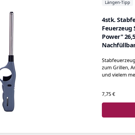
Längen-Tipp
4stk. Stab
Feuerzeug 
Power" 26,
Nachfüllba
Stabfeuerzeuge
zum Grillen, 
und vielem me
7,75 €