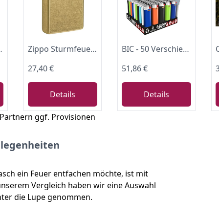
k Display Collie Kollie
Zippo Sturmfeuerzeug - Street Brass, Base Model - Nachfüllbar - Wiederverwendbar - Windfestes Design - Geschenkbox - Made in USA
BIC - 50 Verschiedene Maxi-Feuerzeuge.
27,40 €
51,86 €
Details
Details
 Partnern ggf. Provisionen
elegenheiten
asch ein Feuer entfachen möchte, ist mit
 unserem Vergleich haben wir eine Auswahl
nter die Lupe genommen.