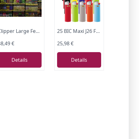
Clipper Large Feuerzeuge aus der Clipper-Kollektion, 48?St?ck mit verschiedenen Grafiken
25 BIC Maxi J26 Feuerzeuge mit Kindersicherung farbig sortiert
38,49 €
25,98 €
Details
Details