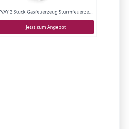
VVAY 2 Stück Gasfeuerzeug Sturmfeuerzeug Jetflamme Gas Butan Nachfüllbar, Jet Feuerzeug Lang Stab für Kamin, Grill, Ofen, Feuerwerk (Verkauft ohne Gas)
Jetzt zum Angebot