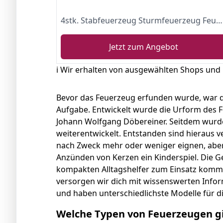
4stk. Stabfeuerzeug Sturmfeuerzeug Feuerzeug Stab-Sturmfeuerzeug "Turbo Power" 26,5 cm lang orange Sturmflamme, Nachfüllbar
Jetzt zum Angebot
ℹ️ Wir erhalten von ausgewählten Shops und
Bevor das Feuerzeug erfunden wurde, war d
Aufgabe. Entwickelt wurde die Urform des 
Johann Wolfgang Döbereiner. Seitdem wurde
weiterentwickelt. Entstanden sind hieraus v
nach Zweck mehr oder weniger eignen, aber
Anzünden von Kerzen ein Kinderspiel. Die G
kompakten Alltagshelfer zum Einsatz kommen
versorgen wir dich mit wissenswerten Inf
und haben unterschiedlichste Modelle für di
Welche Typen von Feuerzeugen gi