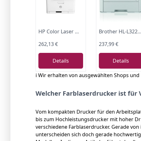
HP Color Laser MFP 178nwg Multifunktions-Farblaserdrucker, Drucken, Kopieren, Scannen, Wi-Fi, Ethernet, USB, Smart App
Brother HL-L3220CWE Eco Pro Kompakter Farb-LED-
262,13 €
237,99 €
Details
Details
ℹ️ Wir erhalten von ausgewählten Shops und
Welcher Farblaserdrucker ist fü
Vom kompakten Drucker für den Arbeitsplat
bis zum Hochleistungsdrucker mit hoher Dru
verschiedene Farblaserdrucker. Gerade von
unterscheiden sich doch gerade hochwertig