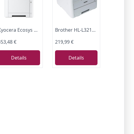
Kyocera Ecosys MA2600cwfx Farblaserdrucker Multifunktionsgerät WLAN
Brother HL-L3210CW Kompakter Farblaserdrucker (18 Seiten/Min.) weiß
353,48 €
219,99 €
Details
Details