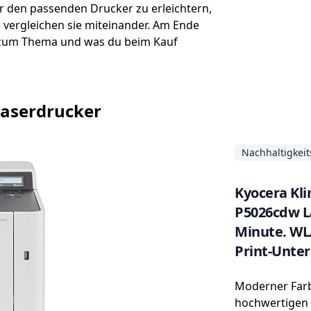
r den passenden Drucker zu erleichtern,
d vergleichen sie miteinander. Am Ende
n zum Thema und was du beim Kauf
blaserdrucker
Nachhaltigkeit
Kyocera Kl
P5026cdw La
Minute. WL
Print-Unte
Replenishm
Moderner Farb
hochwertigen 