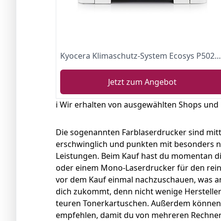
Kyocera Klimaschutz-System Ecosys P5026cdw Laserdrucker. 26 Seiten pro Minute. WLAN Farblaserdrucker mit Mobile-Print-Unterstützung. Amazon Dash Replenishment-Kompatibel
Jetzt zum Angebot
ℹ️ Wir erhalten von ausgewählten Shops und
Die sogenannten Farblaserdrucker sind mitt
erschwinglich und punkten mit besonders 
Leistungen. Beim Kauf hast du momentan d
oder einem Mono-Laserdrucker für den rein
vor dem Kauf einmal nachzuschauen, was an
dich zukommt, denn nicht wenige Hersteller
teuren Tonerkartuschen. Außerdem können 
empfehlen, damit du von mehreren Rechner