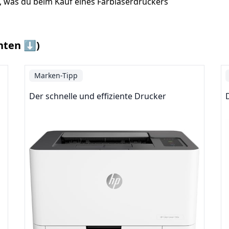
es, was du beim Kauf eines Farblaserdruckers
nten ⬇️)
Marken-Tipp
Der schnelle und effiziente Drucker