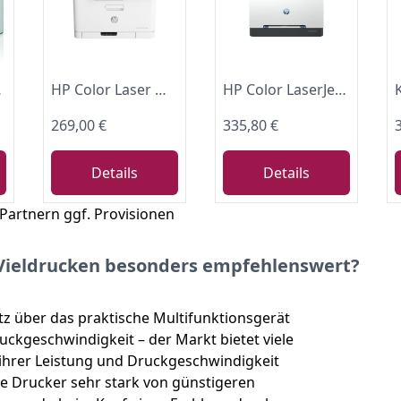
Drucker
HP Color Laser MFP 179fwg Multifunktions-Farblaserdrucker, Drucken, Kopieren, Scannen, Faxen, Automatische Dokumentenzuführung, Wi-Fi, Ethernet, USB, Smart App
HP Color LaserJet Pro MFP 3302fdwg Multifunktions-Farblaserdrucker, Fax, Automatischer beidseitiger Druck, Touchscreen, Wi-Fi, Ethernet, USB, Wolf Pro Security
269,00 €
335,80 €
Details
Details
 Partnern ggf. Provisionen
r Vieldrucken besonders empfehlenswert?
z über das praktische Multifunktionsgerät
ckgeschwindigkeit – der Markt bietet viele
 ihrer Leistung und Druckgeschwindigkeit
e Drucker sehr stark von günstigeren