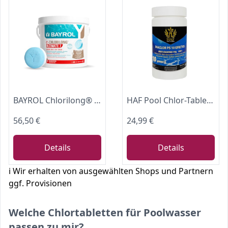
BAYROL Chlorilong® Ultimate 7 – Chlortabletten für Pool 7-in-1 – Vollständige Desinfektion von Poolwasser und Filter – 16 x 300 g (4,8 kg)
HAF Pool Chlor-Tabletten (1 x 1 kg Dose) – langsam lösliche Chlortabletten (100g pro Stück) | Chlor Multitabs 10in1 für Poolpflege, Dauerdesinfektion, Algenvorbeugung & hygienisch klares Poolwasser
56,50 €
24,99 €
Details
Details
ℹ️ Wir erhalten von ausgewählten Shops und Partnern
ggf. Provisionen
Welche Chlortabletten für Poolwasser
passen zu mir?