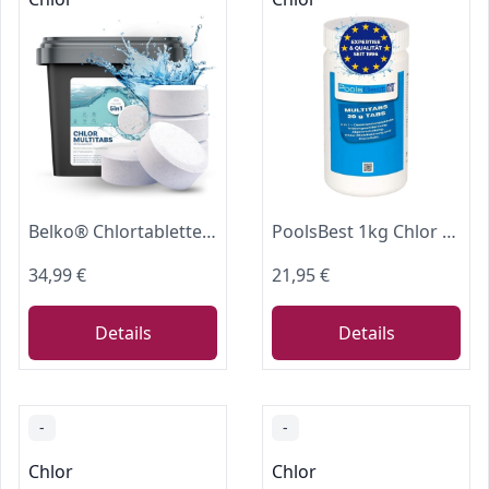
Belko® Chlortabletten für Pools Multitabs 5 in 1-200g Tabs Multi Chlortabletten - 5kg mit 5 Phasen Pflegewirkung für für die sichere und saubere Poolpflege - hygienisches Poolwasser
PoolsBest 1kg Chlor Mini Multitabs 5 in 1 I 20g Mini Chlortabletten für Pool/Whirlpool/Aufstellpool & Planschbecken I All in One Poolpflege Tabs I Reinigungstablette für Pools bis 20m³
34,99 €
21,95 €
Details
Details
-
-
Chlor
Chlor