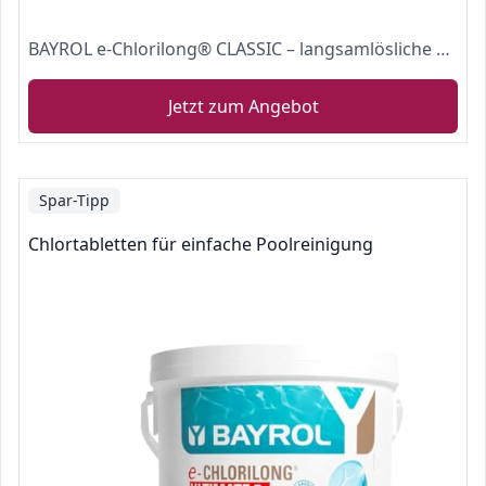
BAYROL e-Chlorilong® CLASSIC – langsamlösliche 200 g Chlortabletten zur Dauerdesinfektion - Aktivchlorgehalt 92 % - alle Filterarten - kalkfrei & pH-neutral - hygienisch reines Poolwasser - 1 kg
Jetzt zum Angebot
Spar-Tipp
Chlortabletten für einfache Poolreinigung