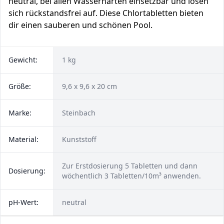
neutral, bei allen Wasserhärten einsetzbar und lösen
sich rückstandsfrei auf. Diese Chlortabletten bieten
dir einen sauberen und schönen Pool.
Gewicht:
1 kg
Größe:
‎9,6 x 9,6 x 20 cm
Marke:
Steinbach
Material:
Kunststoff
Zur Erstdosierung 5 Tabletten und dann
Dosierung:
wöchentlich 3 Tabletten/10m³ anwenden.
pH-Wert:
neutral