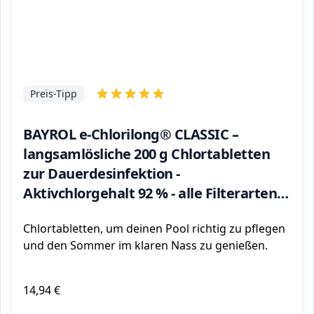
Preis-Tipp
BAYROL e-Chlorilong® CLASSIC –
langsamlösliche 200 g Chlortabletten
zur Dauerdesinfektion -
Aktivchlorgehalt 92 % - alle Filterarten -
kalkfrei & pH-neutral - hygienisch reines
Chlortabletten, um deinen Pool richtig zu pflegen
Poolwasser - 1 kg
und den Sommer im klaren Nass zu genießen.
14,94 €