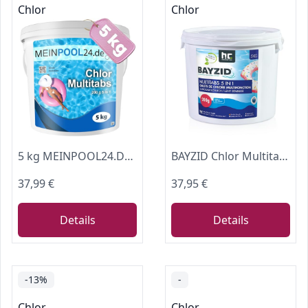
Chlor
Chlor
5 kg MEINPOOL24.DE Chlor Multitabs 5 in 1-200 g Tabs Multi Chlortabletten - 5 Phasenwirkung für sichere und saubere Poolpflege - hygienisches Poolwasser - Made in Europe - für kristallklares Wasser
BAYZID Chlor Multitabs 5 in 1-200g Chlortabletten für Pool - 5kg
37,99 €
37,95 €
Details
Details
-13%
-
Chlor
Chlor