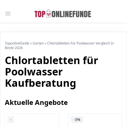
Open main menu
Toponlinefunde
»
Garten
»
Chlortabletten Für Poolwasser Vergleich ▷
Beste 2026
Chlortabletten für
Poolwasser
Kaufberatung
Aktuelle Angebote
-
-3%