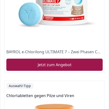
BAYROL e-Chlorilong ULTIMATE 7 – Zwei Phasen Chlortabletten 300 g mit 7 Funktionen für eine optimale und dauerhafte Desinfektion von Poolwasser und Filter - 4,8 kg
Jetzt zum Angebot
Auswahl-Tipp
Chlortabletten gegen Pilze und Viren