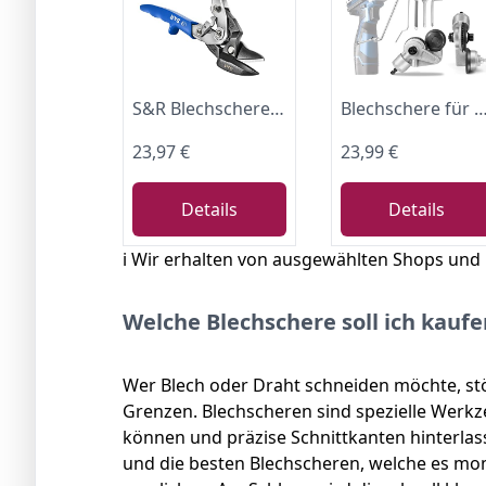
S&R Blechschere, Profi-Qualität Hochleistungsschere Ideal-Serie, stark und wendig, Rechtsschnitt, 260 mm, Durchlaufschere für Blech mit doppeltem Hebel
Blechschere für Akkuschrauber, Die Dritte Generation Upgrade Blechschere Elektrisch, Blechknabber Aufsatz von Handbohrmaschine, Blechschneider zum Schneiden von Eisen,
23,97 €
23,99 €
Details
Details
ℹ️ Wir erhalten von ausgewählten Shops und
Welche Blechschere soll ich kaufe
Wer Blech oder Draht schneiden möchte, stö
Grenzen. Blechscheren sind spezielle Werkze
können und präzise Schnittkanten hinterlas
und die besten Blechscheren, welche es mo