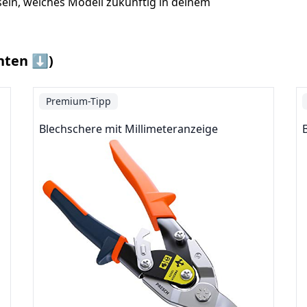
 sein, welches Modell zukünftig in deinem
nten ⬇️)
Premium-Tipp
Blechschere mit Millimeteranzeige