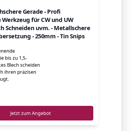
hschere Gerade - Profi
 Werkzeug für CW und UW
ech Schneiden uvm. - Metallschere
ersetzung - 250mm - Tin Snips
ienende
e bis zu 1,5-
kes Blech scheiden
h ihren präzisen
ugt.
ℹ️
Jetzt zum Angebot