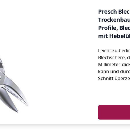
Presch Blec
Trockenbau
Profile, Bl
mit Hebelüb
Leicht zu bed
Blechschere, di
Millimeter-dic
kann und durc
Schnitt überze