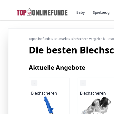
Baby
Spielzeug
Toponlinefunde
»
Baumarkt
»
Blechschere Vergleich ▷ Best
Die besten Blechs
Aktuelle Angebote
-
-
Blechscheren
Blechscheren