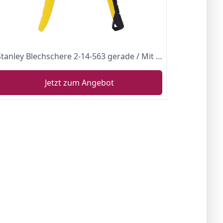
Stanley Blechschere 2-14-563 gerade / Mit chromveredelten Scherenteilen zum Schneiden von Blech, Aluminium, Leder, Maschendraht, Plastik, Kupfer und Kunststoffplatten / 250mm lang
Jetzt zum Angebot