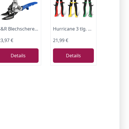
S&R Blechschere, Profi-Qualität Hochleistungsschere Ideal-Serie, stark und wendig, Linksschnitt, 260 mm, Durchlaufschere für Blech mit doppeltem Hebel
Hurricane 3 tlg. Blechscheren Set Aviation Serie, Durchlaufblechschere Metallschere, Linker Rechter und Gerader Schnitt Blech Schneiden, Cr-V Stahlblechschere, 3 Stück
23,97 €
21,99 €
Details
Details