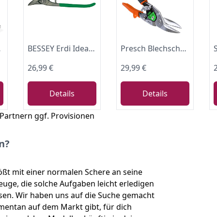
 Stahl, Kupfer, Aluminium
BESSEY Erdi Ideal-Schere D116-260, Rechtsschneidend, Gesamtlänge 260 mm Schnittlänge 30 mm, Griffe PVC-getaucht, Gewicht 0,49 Kg
Presch Blechscheren Set Gerade und Rechts Gebogen - Profi Trockenbau Werkzeug zum Blech Schneiden - Metallscheren Satz mit Hebelübersetzung - Tin Snips
26,99 €
29,99 €
Details
Details
 Partnern ggf. Provisionen
n?
ßt mit einer normalen Schere an seine
uge, die solche Aufgaben leicht erledigen
sen. Wir haben uns auf die Suche gemacht
mentan auf dem Markt gibt, für dich