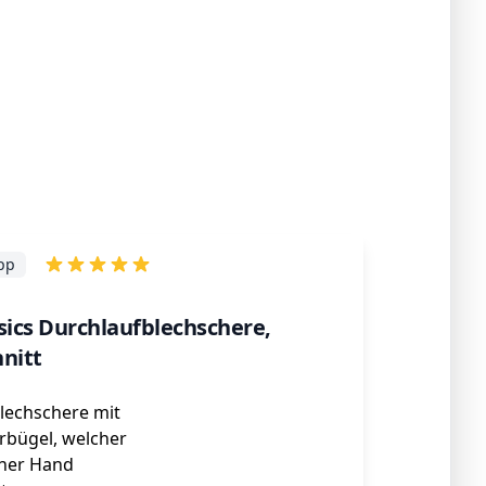
ipp
ics Durchlaufblechschere,
nitt
lechschere mit
rbügel, welcher
iner Hand