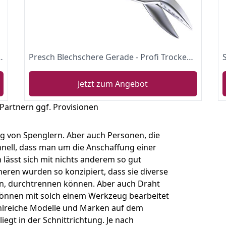
hschere, gerader Schnitt
Presch Blechschere Gerade - Profi Trockenbau Werkzeug für CW und UW Profile, Blech Schneiden uvm. - Metallschere mit Hebelübersetzung - 250mm - Tin Snips
Jetzt zum Angebot
 Partnern ggf. Provisionen
 von Spenglern. Aber auch Personen, die
hnell, dass man um die Anschaffung einer
lässt sich mit nichts anderem so gut
heren wurden so konzipiert, dass sie diverse
n, durchtrennen können. Aber auch Draht
önnen mit solch einem Werkzeug bearbeitet
ahlreiche Modelle und Marken auf dem
egt in der Schnittrichtung. Je nach