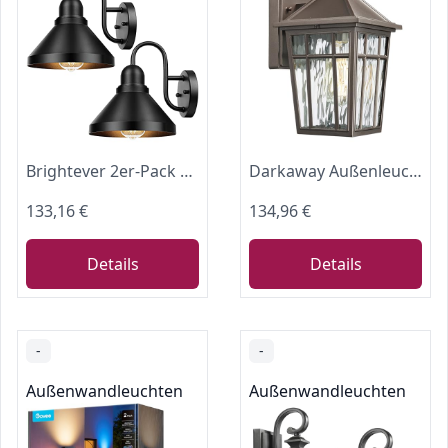
Brightever 2er-Pack Schwanenhals Außenleuchten Bauernhaus Scheunenlichter Industrielle Schwarz Außenwandleuchte für Carport Garage Patio E26 Sockel Rostfrei Glühbirne Nicht enthalten
Darkaway Außenleuchte, Wandleuchte, Außenleuchte, rostfrei, wasserdicht, Aluminium-Außenleuchte mit Wasserwellung, Glas, für Terrasse, Hof, Tür, Garage
133,16 €
134,96 €
Details
Details
-
-
Außenwandleuchten
Außenwandleuchten