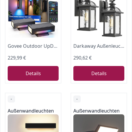
Govee Outdoor UpDown Wandleuchte, 1400lm RGBICWW Wandlamp, IP66, 2 Stück
Darkaway Außenleuchten Wandhalterung, Außenwandleuchte mit Wasserwellung, Glas, wasserdicht, schwarz, Außenwandleuchte für Haus, Veranda, Flur, Garage
229,99 €
290,62 €
Details
Details
-
-
Außenwandleuchten
Außenwandleuchten