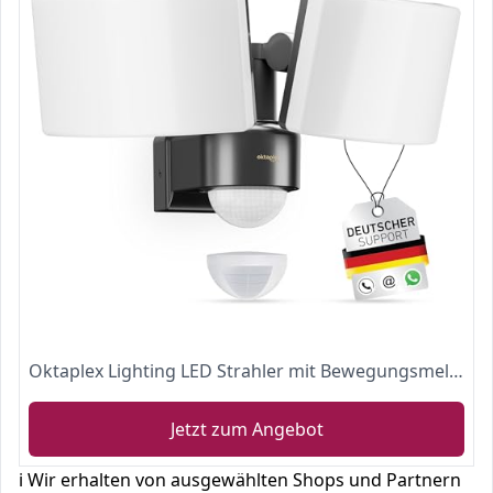
Oktaplex Lighting LED Strahler mit Bewegungsmelder Außen Cali Dos Motion - IP65 Zwei Köpfe 40W 3000K Warmweiß - Außenstrahler anthrazit mit Master Funktion
Jetzt zum Angebot
ℹ️ Wir erhalten von ausgewählten Shops und Partnern