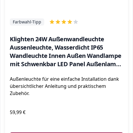
Farbwahl-Tipp
Klighten 24W Außenwandleuchte
Aussenleuchte, Wasserdicht IP65
Wandleuchte Innen Außen Wandlampe
mit Schwenkbar LED Panel Außenlampe
für Eingang Flur, Bronze, 1500 LM, Kaltes
Außenleuchte für eine einfache Installation dank
Weiß 5700K-6000K
übersichtlicher Anleitung und praktischem
Zubehör.
59,99 €
ℹ️