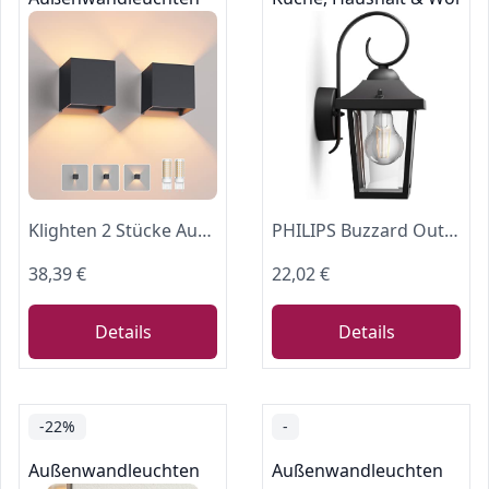
Klighten 2 Stücke Aussenlampe mit Austauschbarer G9 Lampe 3000K, Anthrazit
PHILIPS Buzzard Outdoor-Lampe, Wandlampe, Außenbeleuchtung, IP44-Wetterfest, Langlebig, Aluminium, Klassisches Design, Schwarz, E27-Leuchtmittel Separat Erhältlich
38,39 €
22,02 €
Details
Details
-22%
-
Außenwandleuchten
Außenwandleuchten