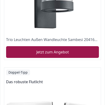
Trio Leuchten Außen Wandleuchte Sambesi 204160142, Alumniumguss Anthrazit , Acryl klar, exkl. 1 x E27
Jetzt zum Angebot
Doppel-Tipp
Das robuste Flutlicht