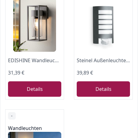
EDISHINE Wandleuchte Innen & Außen, E27, IP44 Wasserdicht, Anthrazit
Steinel Außenleuchte L 12 S anthrazit, 180° Bewegungsmelder, Dämmerungssensor, Alu-Blende, E27, Max. 60W Wandleuchte, 27.2 x 15.5 x 10.8 cm
31,39 €
39,89 €
Details
Details
-
Wandleuchten