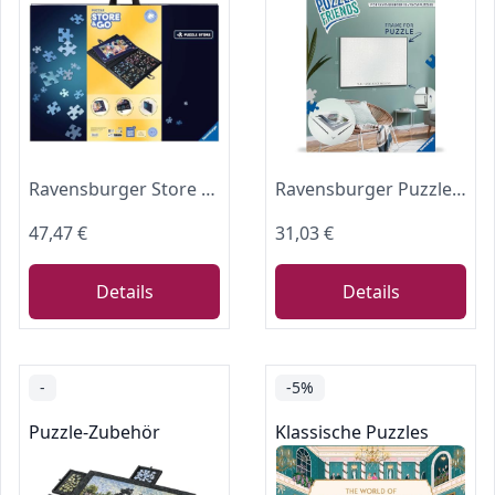
Ravensburger Store & Go - Puzzle-Sortierschale und Puzzleunterlage in einem
Ravensburger Puzzle-Rahmen für 1000 Teile Puzzles
47,47 €
31,03 €
Details
Details
-
-5%
Puzzle-Zubehör
Klassische Puzzles