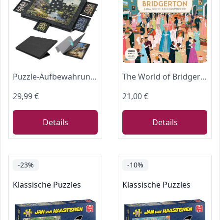
Puzzle-Aufbewahrungsbrett mit 6 Schubladen – Neigbare Puzzle-Platte aus Filz für bis zu 1000 Teile – 2-in-1 Puzzletisch mit Ständer & Abdeckung – Leicht & tragbar für Erwachsene & Kinder (Dark Grey)
The World of Bridgerton: 1000-Piece Jigsaw Puzzle, Yellow
29,99 €
21,00 €
Details
Details
-23%
-10%
Klassische Puzzles
Klassische Puzzles