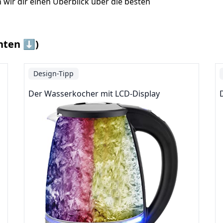
wir dir einen Überblick über die besten
nten ⬇️)
Design-Tipp
Der Wasserkocher mit LCD-Display