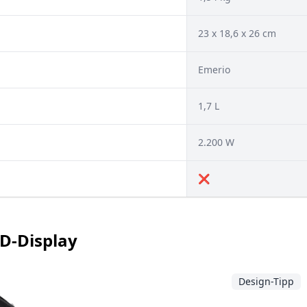
23 x 18,6 x 26 cm
Emerio
1,7 L
2.200 W
❌
CD-Display
Design-Tipp