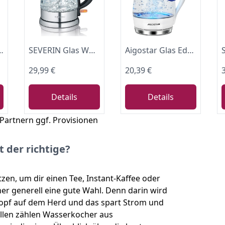
ststoffkontakt, ideal für Tee, 1,7 L
SEVERIN Glas Wasserkocher, 1,0L, leistungsstark und kompakt in hochwertigem Design, elektrischer Wasserkocher mit Kalkfilter, Edelstahl/schwarz, WK 3468
Aigostar Glas Edelstahl Elektrischer Wasserkocher mit LED-Beleuchtung Weiß
29,99 €
20,39 €
Details
Details
 Partnern ggf. Provisionen
 der richtige?
en, um dir einen Tee, Instant-Kaffee oder
er generell eine gute Wahl. Denn darin wird
 Topf auf dem Herd und das spart Strom und
ellen zählen Wasserkocher aus