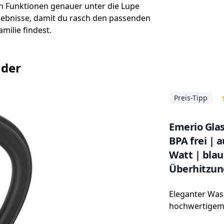
en Funktionen genauer unter die Lupe
ebnisse, damit du rasch den passenden
milie findest.
nder
Preis-Tipp
Emerio Gla
BPA frei | 
Watt | bla
Überhitzun
Edelstahl 
Eleganter Was
hochwertigem 