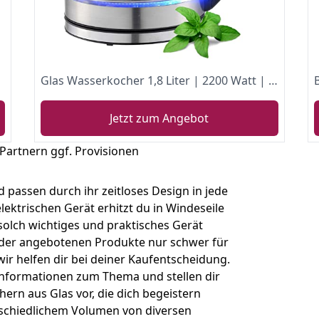
Glas Wasserkocher 1,8 Liter | 2200 Watt | Edelstahl mit Temperaturwahl | Teekocher | 100% BPA FREI | Warmhaltefunktion | LED Beleuchtung im Farbwechsel | Temperatureinstellung (40°C-100°C)
Jetzt zum Angebot
 Partnern ggf. Provisionen
d passen durch ihr zeitloses Design in jede
ektrischen Gerät erhitzt du in Windeseile
 solch wichtiges und praktisches Gerät
e der angebotenen Produkte nur schwer für
ir helfen dir bei deiner Kaufentscheidung.
Informationen zum Thema und stellen dir
rn aus Glas vor, die dich begeistern
schiedlichem Volumen von diversen