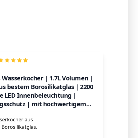
s Wasserkocher | 1.7L Volumen |
aus bestem Borosilikatglas | 2200
ue LED Innenbeleuchtung |
gsschutz | mit hochwertigem
Heizelement | WK-123124
serkocher aus
Borosilikatglas.