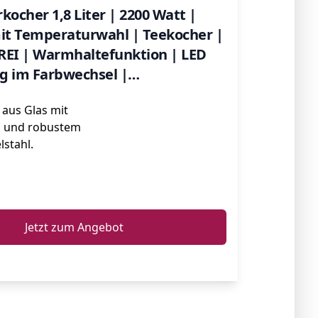
kocher 1,8 Liter | 2200 Watt |
mit Temperaturwahl | Teekocher |
REI | Warmhaltefunktion | LED
g im Farbwechsel |
einstellung (40°C-100°C)
aus Glas mit
 und robustem
lstahl.
ℹ️
Jetzt zum Angebot