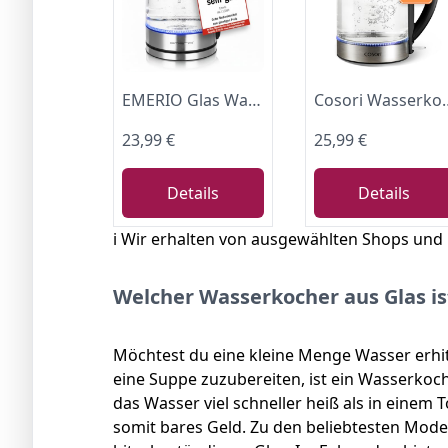
EMERIO Glas Wasserkocher mit 1.7 Liter Volumen | 2200 Watt | blaue LED Innenbeleuchtung | 360° Basis | SIEGER Preis/Leistung Haus & Garten Test | bestes Borosilikatglas | Auto Off | WK-119988.7
Cosori Wasserkocher Glas, Ohne Kun
23,99 €
25,99 €
Details
Details
ℹ️ Wir erhalten von ausgewählten Shops und
Welcher Wasserkocher aus Glas ist
Möchtest du eine kleine Menge Wasser erhitz
eine Suppe zuzubereiten, ist ein Wasserkoch
das Wasser viel schneller heiß als in einem
somit bares Geld. Zu den beliebtesten Mod