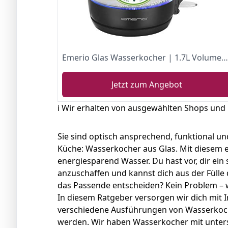
Emerio Glas Wasserkocher | 1.7L Volumen | BPA frei | aus bestem Borosilikatglas | 2200 Watt | blaue LED Innenbeleuchtung | Überhitzungsschutz | mit hochwertigem Edelstahl Heizelement | WK-123124
Jetzt zum Angebot
ℹ️ Wir erhalten von ausgewählten Shops und
Sie sind optisch ansprechend, funktional un
Küche: Wasserkocher aus Glas. Mit diesem el
energiesparend Wasser. Du hast vor, dir ein
anzuschaffen und kannst dich aus der Füll
das Passende entscheiden? Kein Problem – w
In diesem Ratgeber versorgen wir dich mit 
verschiedene Ausführungen von Wasserkoche
werden. Wir haben Wasserkocher mit unter