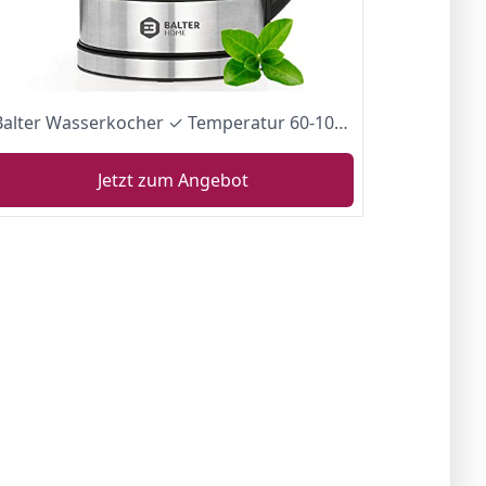
Balter Wasserkocher ✓ Temperatur 60-100C ✓ Warmhaltefunktion ✓ Edelstahl und Glas ✓ BPA FREI ✓ 1,7 Liter ✓ LED
Jetzt zum Angebot