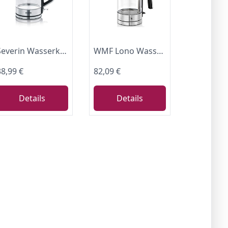
Severin Wasserkocher 1,7L, Wasserstandsanzeige, Edelstahl, 2200W
WMF Lono Wasserkocher Glas 1,7 Liter, Glaswasserkocher mit Kalkfilter, kabellos, 3000 Watt, edelstahl matt
38,99 €
82,09 €
Details
Details