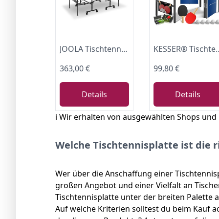
JOOLA Tischtennisplatte Inside J15 Tischtennistisch Indoor klappbares Untergestell – Schneller Aufbau-inklusive Netz, Grau, 274 x 152,5 x 76 cm
KESSER® Tischtennisplatte Mini mit Tischtennisschläger-Set, Tischtennisbällen und TT-Netz | Indoor | Unterweg
363,00 €
99,80 €
Details
Details
ℹ️ Wir erhalten von ausgewählten Shops und
Welche Tischtennisplatte ist die r
Wer über die Anschaffung einer Tischtennis
großen Angebot und einer Vielfalt an Tisch
Tischtennisplatte unter der breiten Palette a
Auf welche Kriterien solltest du beim Kauf 