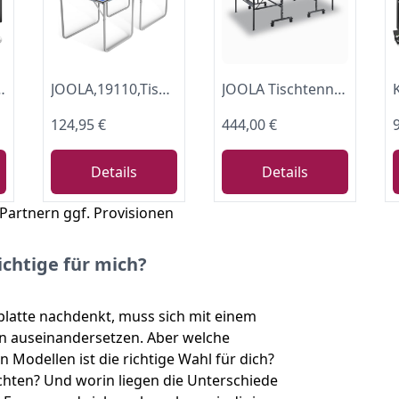
s, laminierte Platte + klappbar – Kofferdesign, Kinder und Erwachsene – 153 x 76,5 cm
JOOLA,19110,Tischtennistisch AA8Tischtennis FreizeittischInklusive Tischtennisnetz-22 KG,blau, one Size
JOOLA Tischtennisplatte Outdoor Rally - Profi Tischtennistisch 6 MM Aluminium-Verbundoberfläche Wetterfest - Klappbares Untergestell - Schneller Aufbau
124,95 €
444,00 €
Details
Details
 Partnern ggf. Provisionen
ichtige für mich?
platte nachdenkt, muss sich mit einem
en auseinandersetzen. Aber welche
n Modellen ist die richtige Wahl für dich?
achten? Und worin liegen die Unterschiede