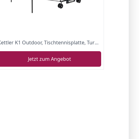
Kettler K1 Outdoor, Tischtennisplatte, Turniermaße, robuste 4mm Melaminharzplatte mit kratzfester Overlay-Schicht, wetterfest, klappbar, TÜV geprüft, DIN EN 14468-1, Made in Germany
Jetzt zum Angebot