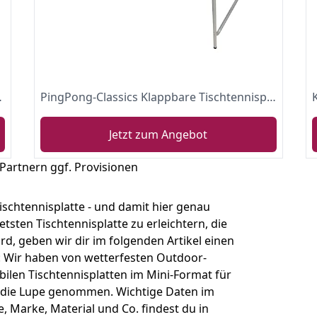
isch 60kg - 10 Minuten Installation
PingPong-Classics Klappbare Tischtennisplatte, HBT: 180 x80 x76 cm, tragbar inklusive Netz, 2 Schläger, Ballhalter & 6 Bälle
Jetzt zum Angebot
 Partnern ggf. Provisionen
ischtennisplatte - und damit hier genau
etsten Tischtennisplatte zu erleichtern, die
d, geben wir dir im folgenden Artikel einen
 Wir haben von wetterfesten Outdoor-
bilen Tischtennisplatten im Mini-Format für
 die Lupe genommen. Wichtige Daten im
, Marke, Material und Co. findest du in