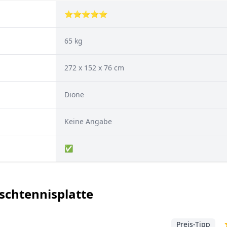
⭐⭐⭐⭐⭐
65 kg
272 x 152 x 76 cm
Dione
Keine Angabe
✅
schtennisplatte
Preis-Tipp