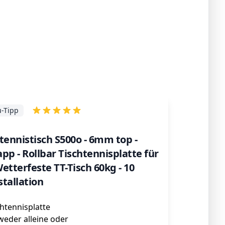
u-Tipp
tennistisch S500o - 6mm top -
pp - Rollbar Tischtennisplatte für
etterfeste TT-Tisch 60kg - 10
tallation
chtennisplatte
weder alleine oder