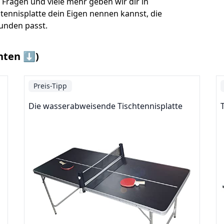
 Fragen und viele mehr geben wir dir in
tennisplatte dein Eigen nennen kannst, die
eunden passt.
nten ⬇️)
Preis-Tipp
Die wasserabweisende Tischtennisplatte