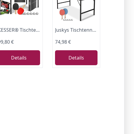
KESSER® Tischtennisplatte Mini mit Tischtennisschläger-Set, Tischtennisbällen und TT-Netz | Indoor | Unterwegs, laminierte Platte + klappbar – Kofferdesign, Kinder und Erwachsene – 153 x 76,5 cm
Juskys Tischtennisplatte Mini – Klappbarer Tischtennistisch klein mit Zubehör, Indoor & Outdoor Tischtennis Set Flexi für Zuhause & unterwegs – Schwarz
99,80 €
74,98 €
Details
Details