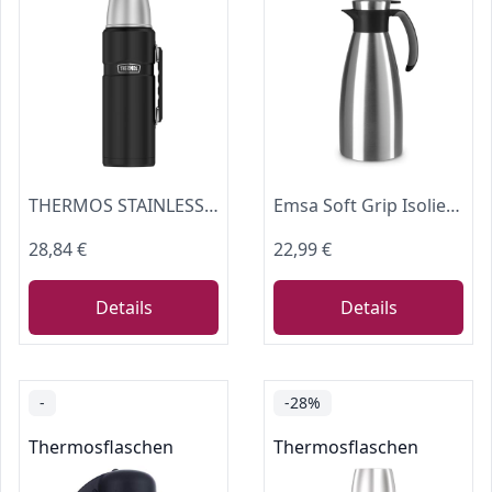
THERMOS STAINLESS KING Thermosflasche 1,20 l, 24 h heiß, charcoal black mat
Emsa Soft Grip Isolierkanne, 1,5 Liter, Edelstahl, 12 Stunden heiß + 24 Stunden kalt, Auslaufsicher, Rutschfester Griff, Farbe Schwarz, 514499
28,84 €
22,99 €
Details
Details
-
-28%
Thermosflaschen
Thermosflaschen