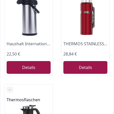
Haushalt International Airpot 3,0 L Pumpkanne Isolierkanne Thermo Kanne Kaffeekanne Camping Edelstahl
THERMOS STAINLESS KING Thermosflasche 1,20 l, 24 h heiß, cranberry red
22,50 €
28,84 €
Details
Details
-
Thermosflaschen