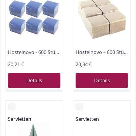
Hostelnovo - 600 Stück blaue Tischservietten - Einwegpapier - Mikropunkt - 10x10cm (gefaltet) und 20x20cm (aufgeklappt) - Ideal für Catering-Events, Bars und Partys
Hostelnovo – 600 Stück Cocktailservietten der Marke Bio-Eco – Color Natural – 100% recycelbar – Micropoint – 10 x 10 cm (gefaltet) und 20 x 20 cm (aufgeklappt)
20,21 €
20,34 €
Details
Details
-
-
Servietten
Servietten