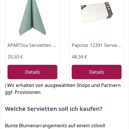
APARTina Servietten stoffähnlich aus Airlaid - UNI, stoffähnliche Serviette Hochzeit Hochzeitsservietten hochwertig, perfekt für verschiedene Anlässe 50 Stück (Eukalyptus, 40 x 40 cm)
Papstar 12391 Servietten, Tissue, weiß, 33x33 cm, 2500 Stück
20,50 €
48,34 €
Details
Details
ℹ️ Wir erhalten von ausgewählten Shops und Partnern
ggf. Provisionen
Welche Servietten soll ich kaufen?
Bunte Blumenarrangements auf einem stilvoll