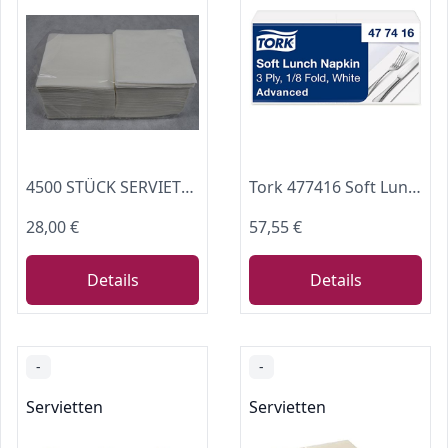
4500 STÜCK SERVIETTEN 1/4FALZ 33 X 33 CM WEISS IMBISS VERZEHR GASTRO SERVIERTEN
Tork 477416 Soft Lunchservietten Weiß 1/8 Falz / 3-lagige, vorgefaltete Servietten für kleine Gerichte & Snacks / Advanced Qualität / 10 x 150 (1500) Papierservietten / 32,6 x 33 cm (B x L)
28,00 €
57,55 €
Details
Details
-
-
Servietten
Servietten