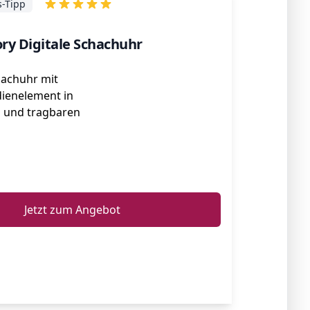
s-Tipp
ry Digitale Schachuhr
hachuhr mit
ienelement in
n und tragbaren
ℹ️
Jetzt zum Angebot