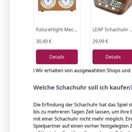
FutureHight Mechanische Schach Uhr Analog für Schach Spiel Uhr Offizielle Uhren Keine Batterie Erforderlich
LEAP Schachuhr mit Countdown Alarm Bonus und Verzögerungs Funktionen für Schach und 2 
30,49 €
29,99 €
Details
Details
ℹ️ Wir erhalten von ausgewählten Shops und
Welche Schachuhr soll ich kaufen
Die Erfindung der Schachuhr hat das Spiel s
bis zu mehreren Tagen Zeit lassen, um ihre
mit einer Schachuhr nicht mehr möglich. Ein
Spielpartner auf einen vorher festgelegten 