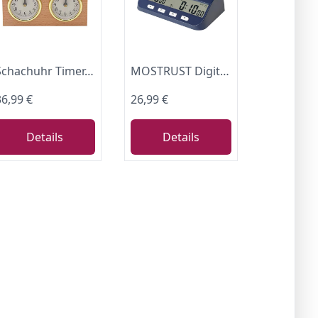
Schachuhr Timer, Schachuhren Analog Mechanischer Countdown Schachuhr Mechanisch, Analog Chess Clock, Professionelle Schachuhr, Internationaler Holz Wettbewerb Timer für Turnier Brettspiel (Retro)
MOSTRUST Digitale Schachuhr-Timer, 5-in-1 Multifunktions-tragbare wettkampfspezifische Schachuhr, professioneller Brettspiel-Timer mit Bonus & Verzögerung, Countdown-Hoch-EIN-AUS-Alarm
36,99 €
26,99 €
Details
Details