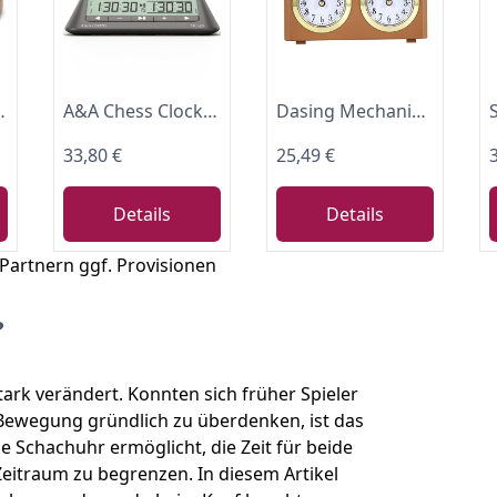
Spieler Brettspiel Klassisch Holzmaserung Version
A&A Chess Clock Digital Timer with 38 Tournament Modes, Stylish Minimalist Design with Rocker, Portable Timer for Chess & Board Games (Black)
Dasing Mechanische Schach Uhr Analog für Spiel - Offizielle Uhren Ohne Batterie
33,80 €
25,49 €
Details
Details
 Partnern ggf. Provisionen
?
tark verändert. Konnten sich früher Spieler
 Bewegung gründlich zu überdenken, ist das
e Schachuhr ermöglicht, die Zeit für beide
Zeitraum zu begrenzen. In diesem Artikel