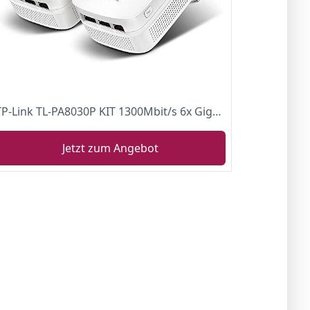
TP-Link TL-PA8030P KIT 1300Mbit/s 6x Gigabit Ports Passthrough Steckdose Powerline Adapter Set(2*2-MIMO, Plug & Play, energiesparend, kompatibel zu allen gängigen Powerline Adaptern) weiß
Jetzt zum Angebot