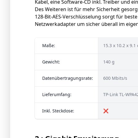
Kabel, eine Software-CD inkl. Treiber und ei
Des Weiteren ist für mehr Sicherheit gesorgt
128-Bit-AES-Verschlüsselung sorgt für best
Netzwerkadapter um sicher überall im eige
Maße:
15.3 x 10.2 x 9.1
Gewicht:
140 g
Datenübertragungsrate:
600 Mbits/s
Lieferumfang:
TP-Link TL-WPA42
Inkl. Steckdose:
❌