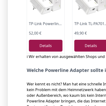
TP-Link Powerline Adapter Set TL-PA7017P KIT(1000Mbit/s, mit Steckdose, Gigabit-Port, Plug&Play, Kompatibel mit HomePlug AV/AV2 Powerline Adaptern, Ideal für Media-Streaming)
TP-Link TL-PA7019P KIT AV1000 Gigabit Powerline Adapter mit Steckdose (1x Gigabit Port, Plug und 
52,00 €
49,90 €
Details
Details
ℹ️ Wir erhalten von ausgewählten Shops und
Welche Powerline Adapter sollte 
Wer kennt es nicht? Man hat eine schnelle In
kein Problem mit dem Heimnetzwerk haben. 
oder Außenbereich, wo kaum bis kein Interne
Powerline Adapter bringen, die das Interne