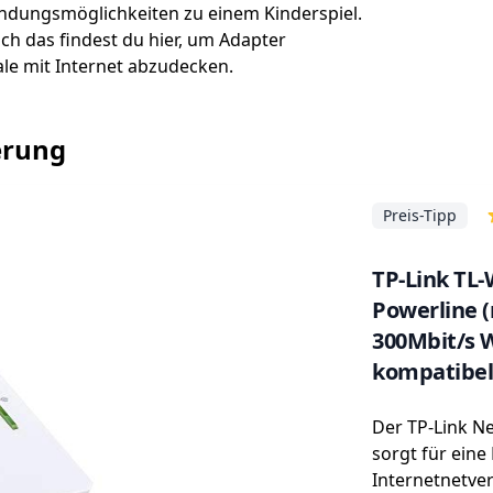
endungsmöglichkeiten zu einem Kinderspiel.
ch das findest du hier, um Adapter
le mit Internet abzudecken.
erung
Preis-Tipp
TP-Link TL
Powerline 
300Mbit/s W
kompatibel 
Teilig) weiß
Der TP-Link N
sorgt für ein
Internetnetve