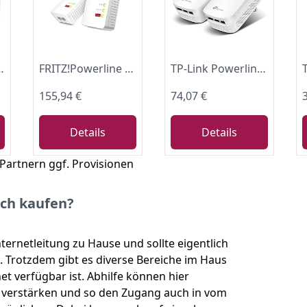
Play, energiesparend, kompatibel zu allen gängigen Powerline Adaptern) weiß
FRITZ!Powerline 1260 WLAN Set | Mesh| Wi-Fi 5 bis zu 1,2 GBit/s
TP-Link Powerline Adapter Set TL-PA8030P KIT(1300Mbit/s Homeplug AV2, 2*2-MIMO, Steckdose, 6 Gigabit Ports, Plug&Play, kompatibel mit allen Powerline Adaptern, ideal für Streaming, energiesparend)weiß
155,94 €
74,07 €
Details
Details
 Partnern ggf. Provisionen
ich kaufen?
ternetleitung zu Hause und sollte eigentlich
Trotzdem gibt es diverse Bereiche im Haus
t verfügbar ist. Abhilfe können hier
t verstärken und so den Zugang auch in vom