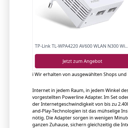
TP-Link TL-WPA4220 AV600 WLAN N300 WiFi Powerline (max. 600Mbit/s Powerline, max. 300Mbit/s WLAN 2,4GHz, Plug & Play, kompatibel zu 
Jetzt zum Angebot
ℹ️ Wir erhalten von ausgewählten Shops und
Internet in jedem Raum, in jedem Winkel des
vorgestellten Powerline Adapter. Im Set oder
der Internetgeschwindigkeit von bis zu 2.40
and-Play-Technologien ist das mühselige Ins
nötig. Die Adapter sorgen in wenigen Minu
ganzen Zuhause, sichern gleichzeitig die I