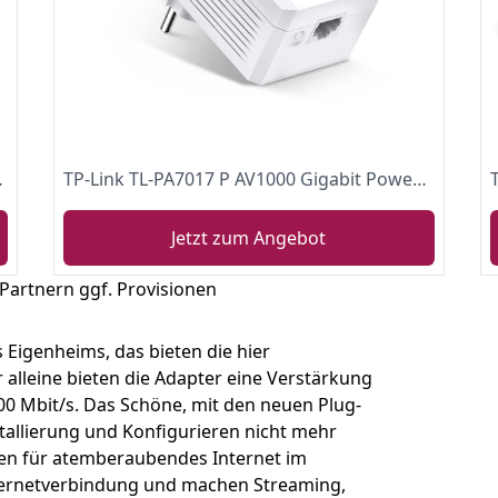
allen Powerline Adaptern, 1-Teilig) weiß
TP-Link TL-PA7017 P AV1000 Gigabit Powerline Adapter mit Steckdose (1x Gigabit Port, Plug und Play, energiesparend, kompatibel zu allen gängigen Powerline Adaptern) weiß
Jetzt zum Angebot
 Partnern ggf. Provisionen
 Eigenheims, das bieten die hier
 alleine bieten die Adapter eine Verstärkung
00 Mbit/s. Das Schöne, mit den neuen Plug-
tallierung und Konfigurieren nicht mehr
ten für atemberaubendes Internet im
nternetverbindung und machen Streaming,