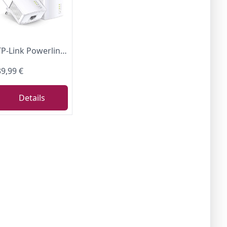
TP-Link Powerline Adapter Set TL-PA717 KIT(1000Mbit/s, Gigabit-Port, Plug&Play, Kompatibel mit Allen HomePlug AV/AV2 Powerline Adaptern, Ideal für Media-Streaming
39,99 €
Details