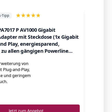
s-Tipp
PA7017 P AV1000 Gigabit
dapter mit Steckdose (1x Gigabit
und Play, energiesparend,
 zu allen gängigen Powerline
weiß
erweiterung von
t Plug-and-Play,
se und geringem
uch.
ℹ️
Jetzt zum Angebot