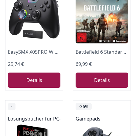
EasySMX X05PRO Wireless Controller PC, Gaming Controller mit leise Tasten, 2-stufige Tigger, Hall Joysticks, 2 programmierbare Tasten, 1000mAh Akku, Kompatibel mit PC/Switch/Android/iOS-Schwarz
Battlefield 6 Standard Edition PCWin | Download Code EA App | Deutsch Standard | PC Code - EA App
29,74 €
69,99 €
Details
Details
-
-36%
Lösungsbücher für PC- & Videospiele
Gamepads