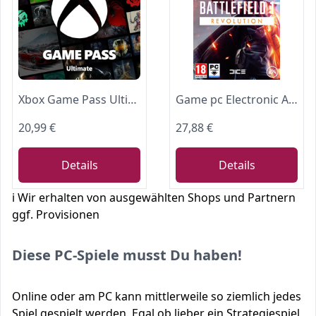
Xbox Game Pass Ultimate – 1-Monats-Mitgliedschaft - Download Code
Game pc Electronic Arts Battlefield 1 Revolution
20,99 €
27,88 €
Details
Details
ℹ️ Wir erhalten von ausgewählten Shops und Partnern
ggf. Provisionen
Diese PC-Spiele musst Du haben!
Online oder am PC kann mittlerweile so ziemlich jedes
Spiel gespielt werden. Egal ob lieber ein Strategiespiel,