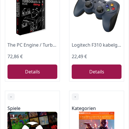
The PC Engine / TurboGrafx & PC-FX Anthology
Logitech F310 kabelgebundenes Gamepad
72,86 €
22,49 €
Details
Details
-
-
Spiele
Kategorien