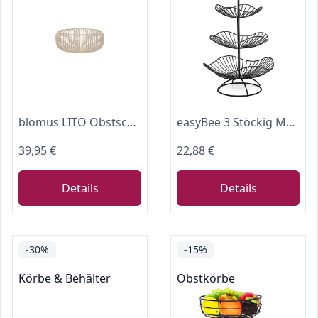
blomus LITO Obstschale M | Nomad | Stahl | Ø 25 x 9,5 cm
easyBee 3 Stöckig Metall Obstkorb, Gemüse Etagere, Servierkorb Obstschale für Mehr Platz auf der Arbeitsplatte - Hält Obst & Gemüse Frisch, Obstständer Größe: 31cm 25cm 20cm
39,95 €
22,88 €
Details
Details
-30%
-15%
Körbe & Behälter
Obstkörbe