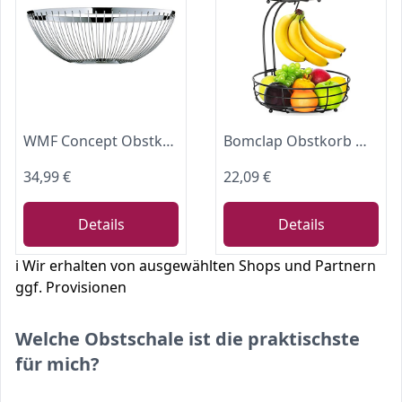
WMF Concept Obstkorb groß 26 cm, dekorative Obstschale silber, Brotkorb Metall, Cromargan Edelstahl poliert
Bomclap Obstkorb mit Bananenhalter - 2 Stöckig Obstschale aus Metall - Küche Stehend Moderne Obstschalen - Dekorativer Gemüsekorb Obstschale - Schwarz
34,99 €
22,09 €
Details
Details
ℹ️ Wir erhalten von ausgewählten Shops und Partnern
ggf. Provisionen
Welche Obstschale ist die praktischste
für mich?