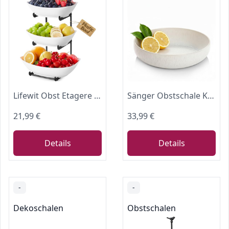
Lifewit Obst Etagere mit 3 Etagen, Kunstsoff Obstschale für Buffet, Schwarz
Sänger Obstschale Korfu, Große Schale aus hochwertigem Steingut Handmade
21,99 €
33,99 €
Details
Details
-
-
Dekoschalen
Obstschalen