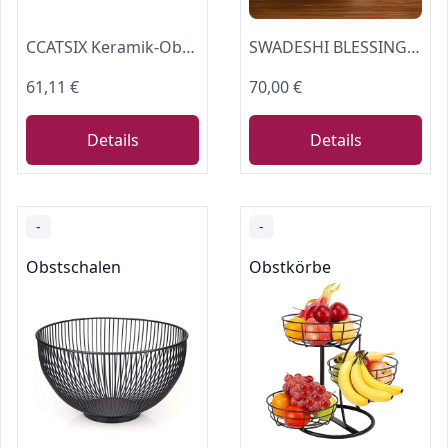
CCATSIX Keramik-Obstschale, 27,9 cm Esstisch und Tee-/Kaffee-Standtablett, elegante und praktische Brot- und Obstschalen, Salat- oder Desserttabletts für Partys (grün)
SWADESHI BLESSINGS Handgefertigte Marmor Obstschale für Küchentheke, Große Dekoschale für Heim dekor, Schlüsselschale für Konsolentisch, schüssel groß für Esstisch Mittelstück Dekor, 10.5"
61,11 €
70,00 €
Details
Details
-
-
Obstschalen
Obstkörbe