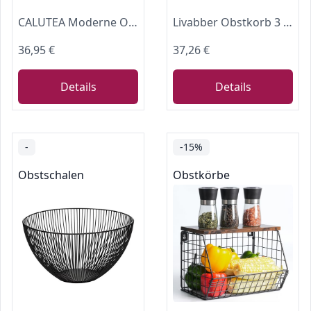
CALUTEA Moderne Obstschale // Metall // Rund, Schwarz // dekorativer Designer Obstkorb
Livabber Obstkorb 3 Ebenen mit Bananenhaken, Drahtkorb für Obst und Gemüse, mit Bananenbaumständer, Abnehmbarer Organizer für Brot, Snacks, Gemüse, Schwarz
36,95 €
37,26 €
Details
Details
-
-15%
Obstschalen
Obstkörbe