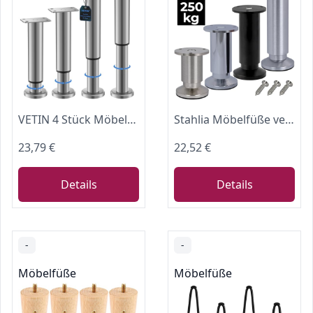
VETIN 4 Stück Möbelfüße Verstellbar, Möbelfüße Höhenverstellbar 15-27cm
Stahlia Möbelfüße verstellbar (4er Set) 6cm Höhe Edelstahl Optik Ø 38mm Aluminium Schrankfüsse belastbar bis 250Kg Sofa Füße Möbelbeine Metallfüße Regalfüße
23,79 €
22,52 €
Details
Details
-
-
Möbelfüße
Möbelfüße