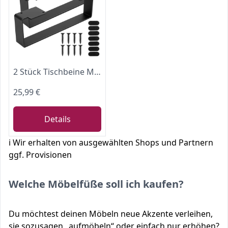
2 Stück Tischbeine Metall Schwarz, Möbelfüße Metall, Couchtisch Füße Möbelbeine, Couchtisch Gestell, Tischkufen Tischgestell für Schrankfüsse Schrankfüße Sofa Bett Sideboard füße(L29 × W5,5 × H 10 cm)
25,99 €
Details
ℹ️ Wir erhalten von ausgewählten Shops und Partnern
ggf. Provisionen
Welche Möbelfüße soll ich kaufen?
Du möchtest deinen Möbeln neue Akzente verleihen,
sie sozusagen „aufmöbeln“ oder einfach nur erhöhen?