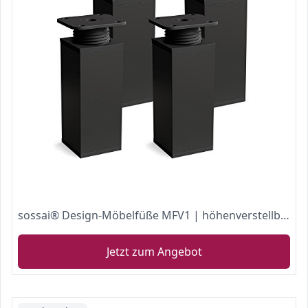
sossai® Design-Möbelfüße MFV1 | höhenverstellbar | 4er Set | Vierkant-Profil: 40 x 40 mm | Farbe: schwarz matt | Höhe: 60mm (+20mm) | Hochwertige Holzschrauben inklusive
Jetzt zum Angebot