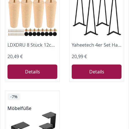
LDXDRU 8 Stück 12cm Eiche möbelfüße Holz Möbelfuß Massivholz Holzfüße für Möbel mit Montageplatten, Schrauben und Gummipads, Holz Möbelfüße Tischbeine für Sofa Bett Schrank Couch Ottomane
Yaheetech 4er Set Hairpin Tischbeine Haarnadel Möbelfüße Tischkufen Haarnadelbeine, Beinhöhe ca 41 cm
20,49 €
20,99 €
Details
Details
-7%
Möbelfüße