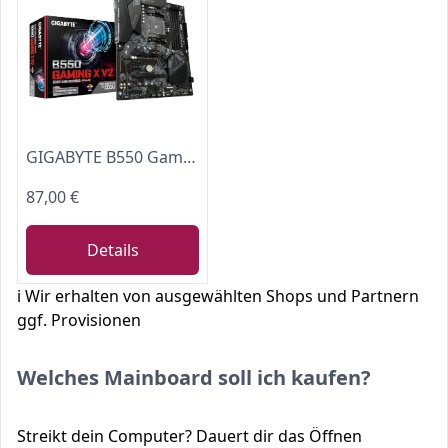
GIGABYTE B550 Gaming X V2 Mainboard – AMD Ryzen 5000 CPUs, ATX Mainboard, 10+3 Phasen VRM, bis zu 4733 MHz DDR4, PCIe 4.0 + PCIe 3.0 M.2, 1GbE LAN, USB 3.2 Gen 2
87,00 €
Details
ℹ️ Wir erhalten von ausgewählten Shops und Partnern
ggf. Provisionen
Welches Mainboard soll ich kaufen?
Streikt dein Computer? Dauert dir das Öffnen