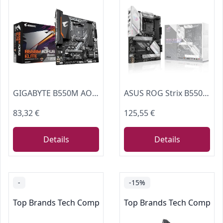
GIGABYTE B550M AORUS Elite Mainboard – AMD Ryzen 5000 CPUs, Micro-ATX Mainboard, 5+3 Phasen VRM, bis zu 4733 MHz DDR4, PCIe 4.0 + PCIe 3.0 M.2, 1GbE LAN, USB 3.2 Gen 1
ASUS ROG Strix B550-A Gaming Mainboard Sockel AMD Ryzen AM4
83,32 €
125,55 €
Details
Details
-
-15%
Top Brands Tech Computer Components
Top Brands Tech Comput