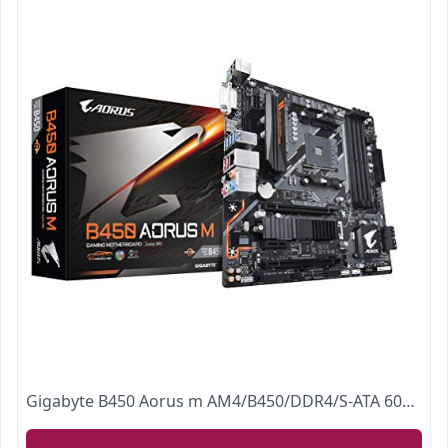
Gigabyte B450 Aorus m AM4/B450/DDR4/S-ATA 600/Micro ATX Sockel - Schwarz