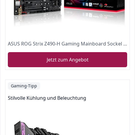
ASUS ROG Strix Z490-H Gaming Mainboard Sockel 1200 (ATX, Intel Z490, USB 3.2 Gen 2, HDMI 1.4, AI Overclocking, 2x PCIe M.2- Steckplätze, Aura Sync)
Jetzt zum Angebot
Gaming-Tipp
Stilvolle Kühlung und Beleuchtung