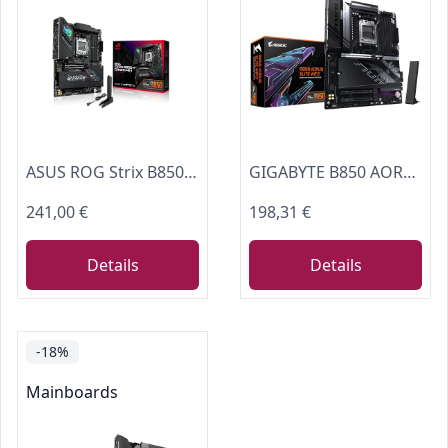
ASUS ROG Strix B850-F Gaming WiFi Mainboard Sockel AMD AM5
GIGABYTE B850 AORUS Elite WIFI7 Motherboard - AMD Ryzen 9000 Serie CPUs, 14+2+2 Phasen digitales VRM, bis zu 8200MHz DDR5 (OC), 1xPCIe 5.0 + 2xPCIe 4.0 M.2, 2,5 LAN, WiFi 7, USB 3.2 Gen 2x2
241,00 €
198,31 €
Details
Details
-18%
Mainboards