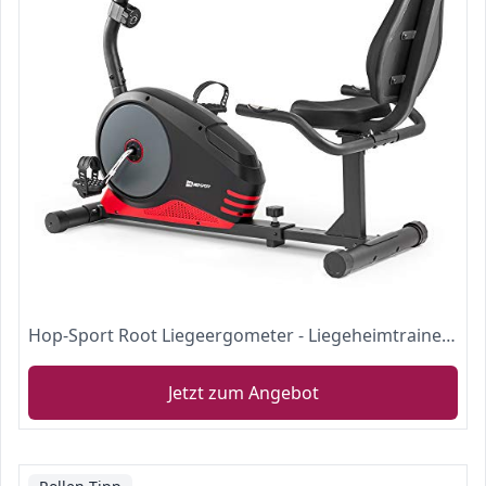
Hop-Sport Root Liegeergometer - Liegeheimtrainer mit Handpulssensoren, 9,5 kg Schwungmasse, 8 Widerstandsstufen - Sitzergometer max. Benutzergewicht 120 kg (Rot)
Jetzt zum Angebot