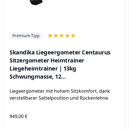
Premium-Tipp
Skandika Liegeergometer Centaurus
Sitzergometer Heimtrainer
Liegeheimtrainer | 13kg
Schwungmasse, 12
Trainingsprogramme, Bluetooth App-
Liegeergometer mit hohem Sitzkomfort, dank
Steuerung, Google Street View | 150kg
verstellbarer Sattelposition und Rückenlehne.
belastbar
949,00 €
ℹ️