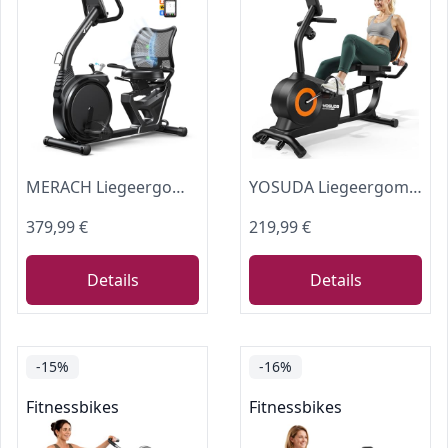
MERACH Liegeergometer für Zuhause mit 8 verstellbaren Widerstandsstufen, leichte kommerzielle Heimtrainer Fahrrad mit Smart Bluetooth, exklusiver App-Konnektivität, LCD-Display, Herzfrequenzsensoren
YOSUDA Liegeergometer Testsieger, 16 Widerstufen, Magnetbremse, Leise Liegerad Heimtrainer, verstellbarer Sitz, einfache Montage, LCD-Display und Pulssensoren, 160kg, Heimtrainer Fahrrad für senioren
379,99 €
219,99 €
Details
Details
-15%
-16%
Fitnessbikes
Fitnessbikes