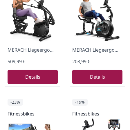
MERACH Liegeergometer für Zuhause mit 8 verstellbaren Widerstandsstufen, Heimtrainer Fahrrad, exklusiver App-Konnektivität
MERACH Liegeergometer für Zuhause mit 8 verstellbaren Widerstandsstufen, Smart Bluetooth, exklusiver App-Konnektivität, LCD-Display, Herzfrequenzsensoren und verstellbarer Rückenlehne
509,99 €
208,99 €
Details
Details
-23%
-19%
Fitnessbikes
Fitnessbikes