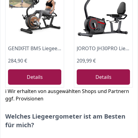
GENIXFIT BM5 Liegeergometer - 150kg belastbar, für Zuhause, Fitness & Rehabilitation - 16 magnetische Widerstandsstufen, selbstleuchtendes Display, Bluetooth - Liegefahrrad Heimtrainer (BM5)
JOROTO JH30PRO Liegeergometer für Zuhause, Smart Bluetooth Magnetisches Liegefahrrad, Indoor Heimtrainer Ergometer bis 136KG Belastung, LCD Display, Verstellbarer Sitz für Cardio-Training
284,90 €
209,99 €
Details
Details
ℹ️ Wir erhalten von ausgewählten Shops und Partnern
ggf. Provisionen
Welches Liegeergometer ist am Besten
für mich?