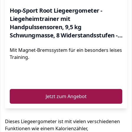
Hop-Sport Root Liegeergometer -
Liegeheimtrainer mit
Handpulssensoren, 9,5 kg
Schwungmasse, 8 Widerstandsstufen -
Sitzergometer max. Benutzergewicht
Mit Magnet-Bremssystem für ein besonders leises
120 kg (Rot)
Training.
ℹ️
Jetzt zum Angebot
Dieses Liegeergometer ist mit vielen verschiedenen
Funktionen wie einem Kalorienzähler,