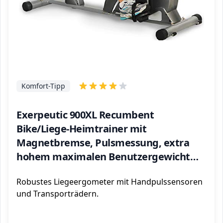
Komfort-Tipp
Exerpeutic 900XL Recumbent
Bike/Liege-Heimtrainer mit
Magnetbremse, Pulsmessung, extra
hohem maximalen Benutzergewicht
von 136kg und geeignet für grosse
Robustes Liegeergometer mit Handpulssensoren
Personen von bis zu 2,01m
und Transporträdern.