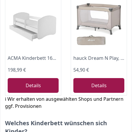
ACMA Kinderbett 160x80 cm Weiß mit mit Matratze und Lattenrost - Juniorbett mit Rausfallschutz, Belastbar bis 120 kg,Variante mit Schublade
hauck Dream N Play, Beige - Baby & Kinder Reisebett mit Tragetasche ab Geburt bis 15 kg, Schnell & Kompakt Faltbar, Große Netzfenster
198,99 €
54,90 €
Details
Details
ℹ️ Wir erhalten von ausgewählten Shops und Partnern
ggf. Provisionen
Welches Kinderbett wünschen sich
Kinder?