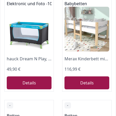
Elektronic und Foto -10%
Babybetten
hauck Dream N Play, Waterblue - Baby & Kinder Reisebett mit Tragetasche ab Geburt bis 15 kg, Schnell & Kompakt Faltbar, Große Netzfenster
Merax Kinderbett mit Rausfallschutz, Babybett für Jungen & Mädchen, Stabil Massivholz & Holz-Platte Beistellbett mit Lattenrost, 90x200 cm, Weiß
49,90 €
116,99 €
Details
Details
-
-
Betten
Betten