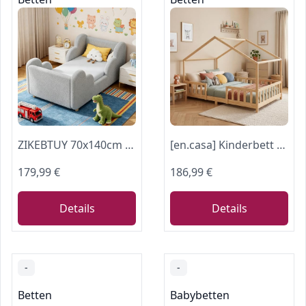
ZIKEBTUY 70x140cm Kinderbett - Komplett gepolstertes Samt, Wolkenweicher Kinderbetten, Bodenbett für Jungen und Mädchen (Grau Wolken)
[en.casa] Kinderbett Treviolo 120x200 cm Holzfarben
179,99 €
186,99 €
Details
Details
-
-
Betten
Babybetten