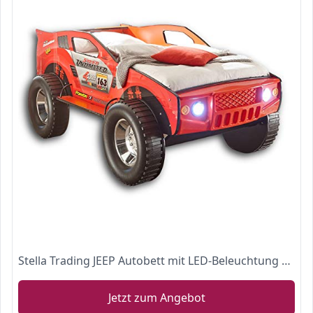
Stella Trading JEEP Autobett mit LED-Beleuchtung 90 x 200 cm - Aufregendes & hohes SUV Auto Kinderbett für kleine Rennfahrer in rot - 120 x 81 x 211 cm (B/H/T)
Jetzt zum Angebot