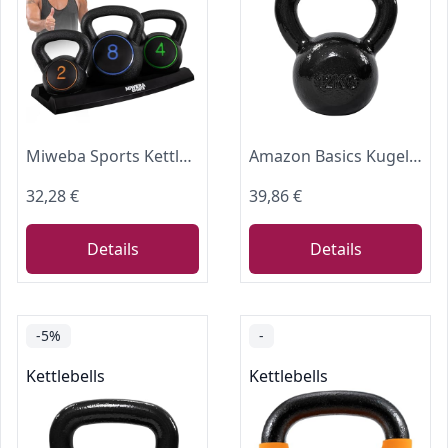
Miweba Sports Kettlebell | Hanteln Set | 2 kg 4 kg 8 kg Gewichte
Amazon Basics Kugelhantel aus Gusseisen, 12 kg, Schwarz
32,28 €
39,86 €
Details
Details
-5%
-
Kettlebells
Kettlebells