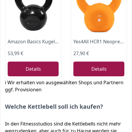
Amazon Basics Kugelhantel aus Gusseisen, 20 kg, Schwarz
Yes4All HCR1 Neopren beschichtete Kettlebell, Krafttraining Kettlebells - 6KG Orange
53,99 €
27,90 €
Details
Details
ℹ️ Wir erhalten von ausgewählten Shops und Partnern
ggf. Provisionen
Welche Kettlebell soll ich kaufen?
In den Fitnessstudios sind die Kettlebells nicht mehr
wegzudenken, aber auch für zu Hause werden sie