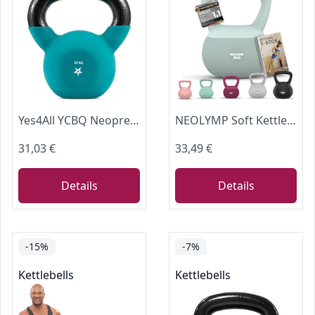
Yes4All YCBQ Neopren beschichtete Kettlebell, Krafttraining Kettlebells - 10KG Türkis
NEOLYMP Soft Kettlebell bodenschonend & leise - stoßdämpfende Kugelhantel mit Eisensandfüllung - ergonomischer Softgriff ideal fürs Homegym Kettlebell 2–12 kg Kugelhantel Set (Sky-blue | 8 kg)
31,03 €
33,49 €
Details
Details
-15%
-7%
Kettlebells
Kettlebells