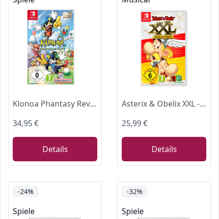
Klonoa Phantasy Reverie Series [Nintendo Switch]
Asterix & Obelix XXL - Romastered - [Nintendo Switch]
34,95 €
25,99 €
Details
Details
-24%
-32%
Spiele
Spiele