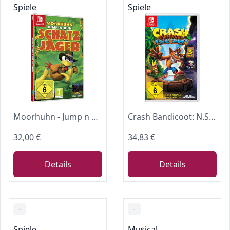
Spiele
Spiele
Moorhuhn - Jump n Run - Schatzjäger Abenteuer - für Nintendo Switch
Crash Bandicoot: N.Sane Trilogy (Nintendo Switch)
32,00 €
34,83 €
Details
Details
-
-
Spiele
Musical