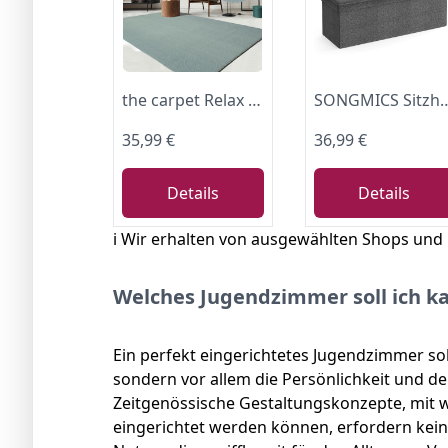
the carpet Relax Moderner Flauschiger Kurzflor Teppich, Anti-Rutsch Unterseite, Waschbar bis 30 Grad, Super Soft, Felloptik, Blau, 140 x 200 cm
SONGMICS Sitzhocker mit Stauraum, klappbare Sitzbank, 38 x 110 x 38 cm Fußbank, Aufbewahrungsbox, bis 300 kg be
35,99 €
36,99 €
Details
Details
ℹ️ Wir erhalten von ausgewählten Shops und
Welches Jugendzimmer soll ich k
Ein perfekt eingerichtetes Jugendzimmer soll
sondern vor allem die Persönlichkeit und d
Zeitgenössische Gestaltungskonzepte, mit
eingerichtet werden können, erfordern kein