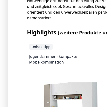
Notwendige griffbereit für den Alltag zur 
und zeitgleich cool. Geschmackvolles Desig
orientiert und den unverwechselbaren persön
demonstriert.
Highlights
(weitere Produkte u
Unisex-Tipp
Jugendzimmer - kompakte
Möbelkombination