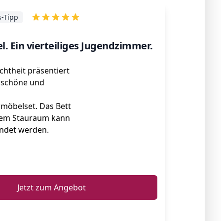
s-Tipp
. Ein vierteiliges Jugendzimmer.
htheit präsentiert
rschöne und
möbelset. Das Bett
lem Stauraum kann
endet werden.
ℹ️
Jetzt zum Angebot