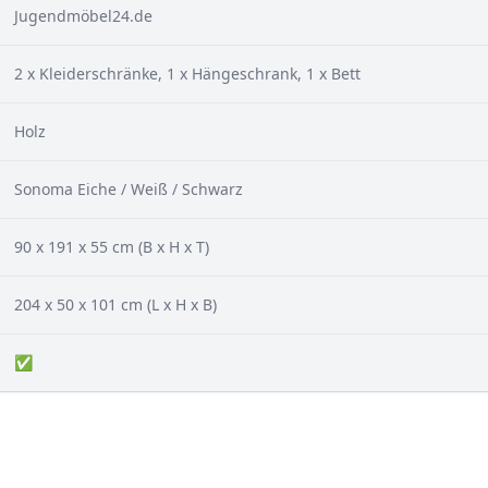
Jugendmöbel24.de
2 x Kleiderschränke, 1 x Hängeschrank, 1 x Bett
Holz
‎Sonoma Eiche / Weiß / Schwarz
90 x 191 x 55 cm (B x H x T)
204 x 50 x 101 cm (L x H x B)
✅