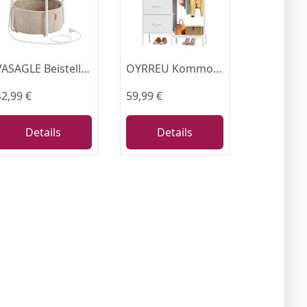
VASAGLE Beistelltisch rund, Couchtisch mit Steckdose, Korb aus Stoff
OYRREU Kommode mit 4 Schubladen, Schubladenschrank Kleiderstange, Weiss
42,99 €
59,99 €
Details
Details