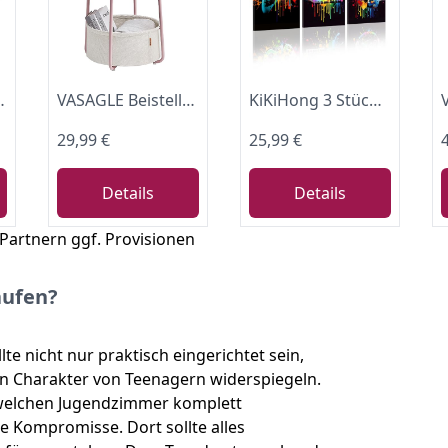
lastbar, für Wohnzimmer Schlafzimmer Flur, schiefergrau LSF77K
VASAGLE Beistelltisch rund, Korb aus Stoff, Stauraum für Wohnzimmer
KiKiHong 3 Stück Wandbilder Gaming mit Rahmen Jugendzimmer Deko Jungen
29,99 €
25,99 €
Details
Details
 Partnern ggf. Provisionen
aufen?
te nicht nur praktisch eingerichtet sein,
en Charakter von Teenagern widerspiegeln.
 welchen Jugendzimmer komplett
e Kompromisse. Dort sollte alles