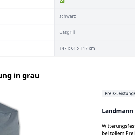
✅
schwarz
Gasgrill
147 x 61 x 117 cm
ung in grau
Preis-Leistung
Landmann P
Witterungsfes
bei tollem Pre