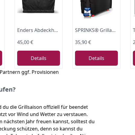
Enders Abdeckhaube für Gasgrills, kompatibel mit UNIQ 3 & Monroe pro 3 SIK/4 SIK (ab 2020), Monroe pro 3 SIKR/4 SIKR (ab 2026), Kanas 3/4, Polyestergewebe (600D), UV-beständig und wasserdicht, #5696
SPRINKS® Grillabdeckung WETTERFEST Grill Abdeckhaube Hochwertige Grill Abdeckung für Weber, Napoleon, Enders - EXTRA Griffen Gasgrill Oxford 600D Gewebe [147x61x122cm] - Grill Cover (Schwarz)
45,00 €
35,90 €
Details
Details
 Partnern ggf. Provisionen
aufen?
 die Grillsaison offiziell für beendet
chützt vor Wind und Wetter zu verstauen.
m nächsten Jahr freuen kannst, solltest du
bdeckung schützen, denn so kannst du