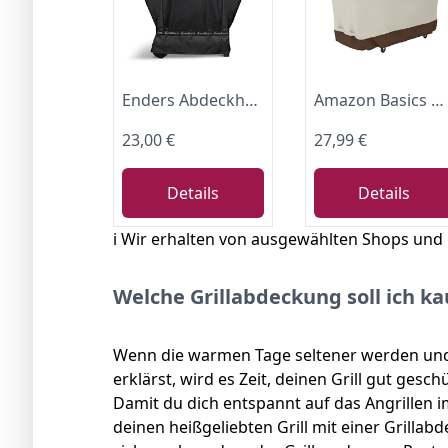
Enders Abdeckhaube für Gasgrill SAN DIEGO/ NEXT 2+3-Brenner, Elektrogrill eCRAVE 2, hochwertiges Polyestergewebe (300D), UV-beständig, wasserdicht, Wetterschutzhülle, Abdeckung, Grill-Zubehör #5690
Amazon Basics Grillabdeckung, Gurte mit Click-Verschluss, Gr. M
23,00 €
27,99 €
Details
Details
ℹ️ Wir erhalten von ausgewählten Shops und
Welche Grillabdeckung soll ich k
Wenn die warmen Tage seltener werden und du
erklärst, wird es Zeit, deinen Grill gut ges
Damit du dich entspannt auf das Angrillen i
deinen heißgeliebten Grill mit einer Grilla