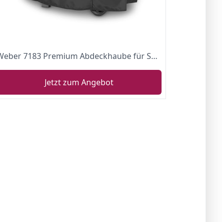
Weber 7183 Premium Abdeckhaube für Spirit/Spirit II 300-Serie und Spirit EO-210, schwarz
Jetzt zum Angebot