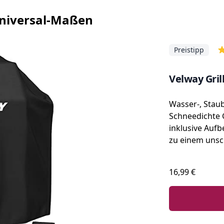
 Universal-Maßen
Preistipp
Velway Gril
Wasser-, Stau
Schneedichte 
inklusive Auf
zu einem unsc
16,99 €