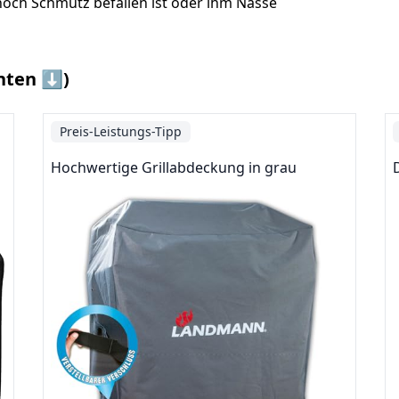
noch Schmutz befallen ist oder ihm Nässe
nten ⬇️)
Preis-Leistungs-Tipp
Hochwertige Grillabdeckung in grau