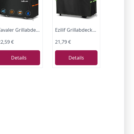
Tavaler Grillabdeckung Wetterfest-140x65x120 cm Grill Abdeckhaube (600D)
Ezilif Grillabdeckung Wetterfest Grill Abdeckung 420D 165x70x125cm
22,59 €
21,79 €
Details
Details