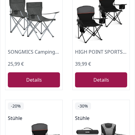
SONGMICS Campingstuhl, 2er Set, Klappstuhl mit Armlehnen, Getränkehalter
HIGH POINT SPORTS 2er Set Klappstuhl Campingstuhl Faltstuhl Komfortable
25,99 €
39,99 €
Details
Details
-20%
-30%
Stühle
Stühle