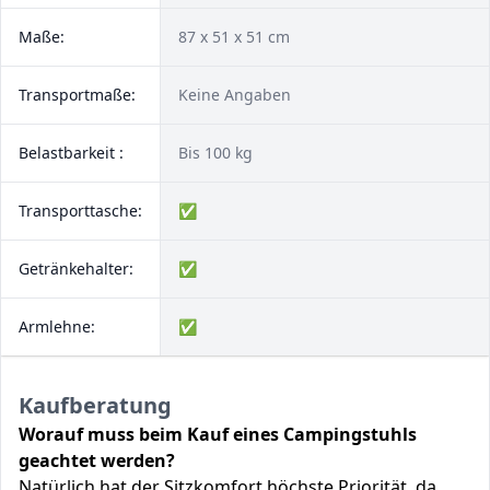
Maße:
87 x 51 x 51 cm
Transportmaße:
Keine Angaben
Belastbarkeit :
Bis 100 kg
Transporttasche:
✅
Getränkehalter:
✅
Armlehne:
✅
Kaufberatung
Worauf muss beim Kauf eines Campingstuhls
geachtet werden?
Natürlich hat der Sitzkomfort höchste Priorität, da