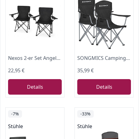
Nexos 2-er Set Angelstuhl Anglerstuhl Faltstuhl Campingstuhl Klappstuhl mit Armlehne und Getränkehalter praktisch robust leicht schwarz
SONGMICS Campingstuhl 2er Set, hohe Rückenlehne, bis 150 kg belastbar
22,95 €
35,99 €
Details
Details
-7%
-33%
Stühle
Stühle