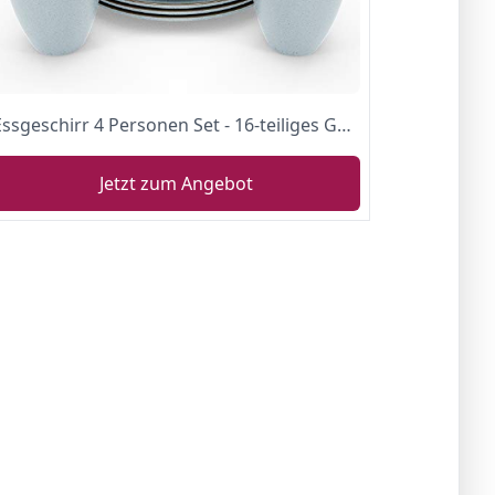
Essgeschirr 4 Personen Set - 16-teiliges Geschirrset im Trendy Rustikalen Design in Blau - Spülmaschinenfestes Porzellan - Pure Living
Jetzt zum Angebot