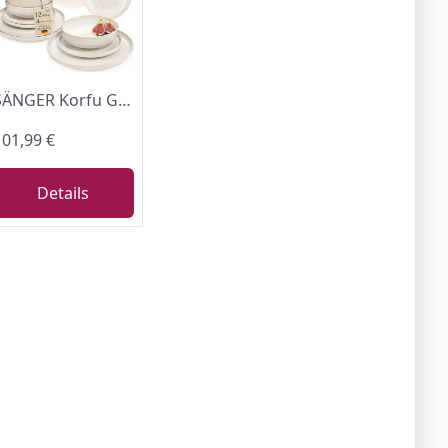
SÄNGER Korfu Geschirrset 4 Personen, Teller Set 12-tlg, Creme, Beige
101,99 €
Details