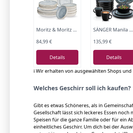
Moritz & Moritz ALHAMBRA Geschirrset 6 Personen 18-tlg. aus hochwertigem Porzellan - Modernes Tafelservice in Blau - Pflegeleichtes Geschirr Set aus je 6x Speiseteller, Dessertteller und Schalen
SÄNGER Manila Steingut Geschirrset 6 Personen, Teller Set 30-tlg Blau
84,99 €
135,99 €
Details
Details
ℹ️ Wir erhalten von ausgewählten Shops und
Welches Geschirr soll ich kaufen?
Gibt es etwas Schöneres, als in Gemeinscha
Gesellschaft lässt sich leckeres Essen noch
Speisen für die ganze Familie oder für ein 
einheitliches Geschirr. Um dich bei der Aus