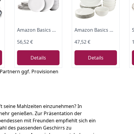
Amazon Basics Geschirrservice für 6 Personen, 18 Stück, Weißes Porzellan Coupe
Amazon Basics Geschirrservice, 18-teilig, für 6 Personen, Weiß
56,52 €
47,52 €
Details
Details
 Partnern ggf. Provisionen
ft seine Mahlzeiten einzunehmen? In
 mehr genießen. Zur Präsentation der
Abendessen mit Freunden empfiehlt sich ein
wahl des passenden Geschirrs zu