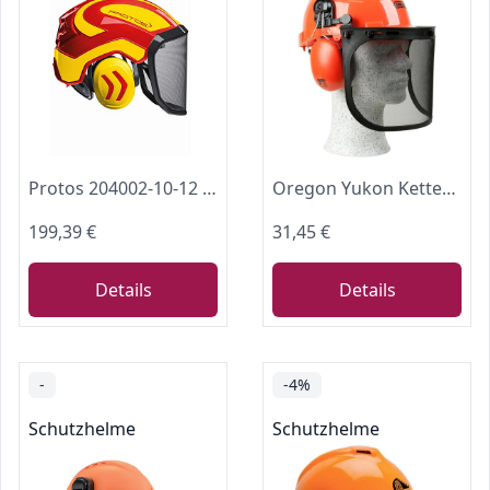
Protos 204002-10-12 Forsthelm,feines Visier, gelb/rot
Oregon Yukon Kettensägen-Sicherheitshelm mit Gehörschutz und Netzvisier
199,39 €
31,45 €
Details
Details
-
-4%
Schutzhelme
Schutzhelme