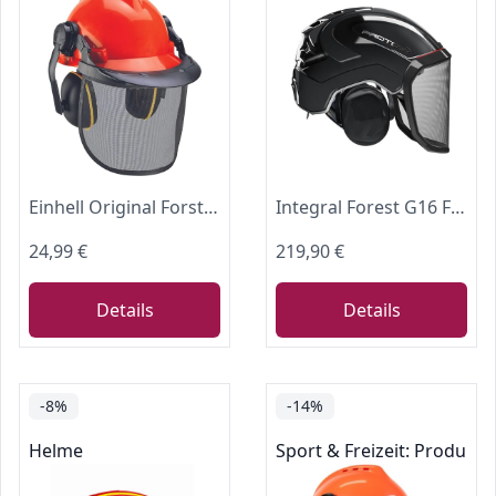
Einhell Original Forstschutzhelm BG-SH 2
Integral Forest G16 Forsthelm – Premium Forstschutzhelm mit feinem Visier, integriertem Gehörschutz & Belüftung – KlimaAIR Komfort, KWF-geprüft schwarz
24,99 €
219,90 €
Details
Details
-8%
-14%
Helme
Sport & Freizeit: Produkt