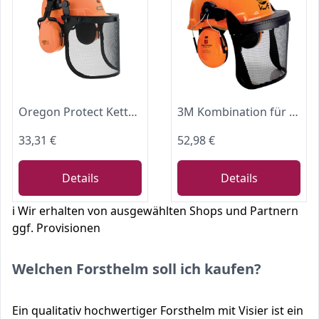
Oregon Protect Kettensägen-Sicherheitshelm mit Gehörschutz und Netzvisier
3M Kombination für die Forstwirtschaft, G3000 Schutzhelm in Orange, 1 Stück
33,31 €
52,98 €
Details
Details
ℹ️ Wir erhalten von ausgewählten Shops und Partnern
ggf. Provisionen
Welchen Forsthelm soll ich kaufen?
Ein qualitativ hochwertiger Forsthelm mit Visier ist ein