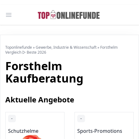
Open main menu
Toponlinefunde
»
Gewerbe, Industrie & Wissenschaft
»
Forsthelm
Vergleich ▷ Beste 2026
Forsthelm
Kaufberatung
Aktuelle Angebote
-
-
Schutzhelme
Sports-Promotions