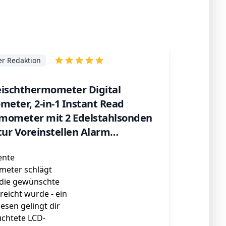
r Redaktion
eischthermometer Digital
meter, 2-in-1 Instant Read
mometer mit 2 Edelstahlsonden
ur Voreinstellen Alarm
ometer für Küche, Braten, Grill,
ente
meter schlägt
 die gewünschte
eicht wurde - ein
esen gelingt dir
uchtete LCD-