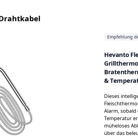
 Drahtkabel
Empfehlung de
Hevanto Fl
Grillthermo
Bratenther
& Temperat
Küchentherm
Dieses intellig
BBQ
Fleischthermo
Alarm, sobald
Temperatur err
müheloses Abl
über das bele