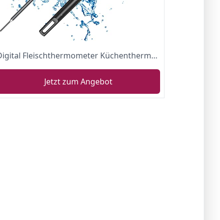
Digital Fleischthermometer Küchenthermometer, Cocoda 5.2'' Instant Read Thermometer Küche mit LCD Bildschirm
Jetzt zum Angebot