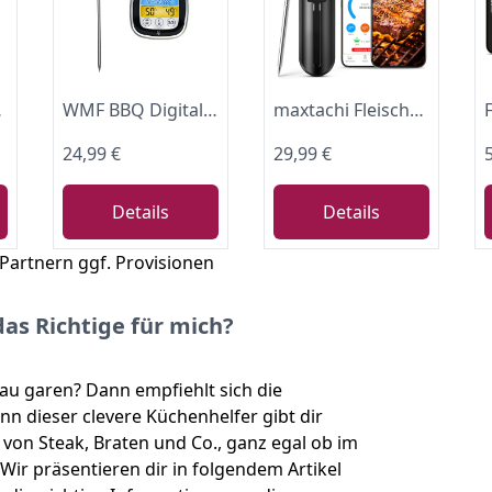
 im Geschirrspüler TP961
WMF BBQ Digitales Thermometer, Fleischthermometer, Thermometer Küche, Bratenthermometer, Grillthermometer mit 5 Garstufen, LED-Touchdisplay, Timer, Magnethalterung
maxtachi Fleischthermometer Kabellos, Bluetooth mit App, LCD-Display
24,99 €
29,99 €
Details
Details
 Partnern ggf. Provisionen
as Richtige für mich?
au garen? Dann empfiehlt sich die
n dieser clevere Küchenhelfer gibt dir
on Steak, Braten und Co., ganz egal ob im
Wir präsentieren dir in folgendem Artikel