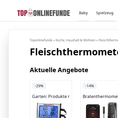
Baby
Spielzeug
Toponlinefunde
»
Küche, Haushalt & Wohnen
»
Fleischtherm
Fleischthermomete
Aktuelle Angebote
-29%
-14%
Garten: Produkte mit Umwelt-Label
Bratenthermome