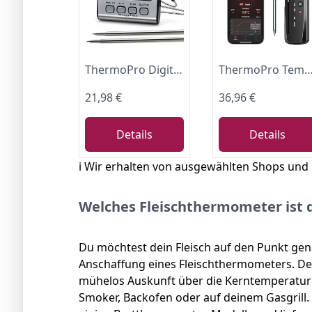
ThermoPro Digitales Grill-Thermometer Bratenthermometer Fleischthermometer Küchenthermometer, zwei Edelstahlsonden, Blaue Hinterbeleuchtung, Temperaturbereich bis 300°C TP17
ThermoPro TempPro Fleischthermometer 150m Kabellos Grillthermometer Bluetooth IP67 Kerntemperaturmesser Bratenthermometer für Backofen, Grill, Rotisserie, Sicher
21,98 €
36,96 €
Details
Details
ℹ️ Wir erhalten von ausgewählten Shops und
Welches Fleischthermometer ist d
Du möchtest dein Fleisch auf den Punkt gen
Anschaffung eines Fleischthermometers. Den
mühelos Auskunft über die Kerntemperatur v
Smoker, Backofen oder auf deinem Gasgrill. 