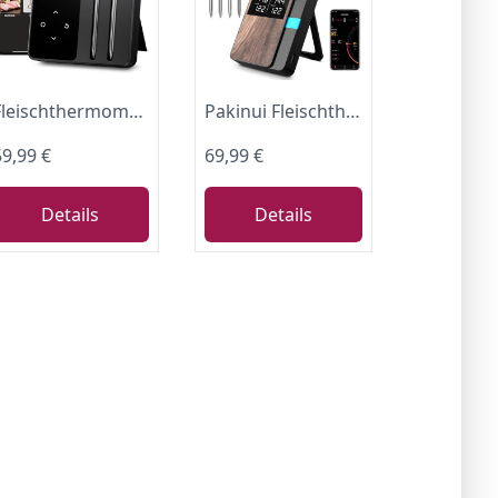
Fleischthermometer Kabelloses mit 2 Sonden, Große LCD-Display, 130m Bluetooth Bratenthermometer mit Smart APP, Grillthermometer für BBQ, Ofen, Grill, Smoker, Bratpfanne, Airfryer, IP67 Wasserdicht
Pakinui Fleischthermometer Kabellos 4er-Pack, Bluetooth Grillthermometer mit App, IP67 Wasserdicht Bratenthermometer Kabellos, Meat Grill Thermometer für Backofen Grill Smoker Rotisserie Airfryer
59,99 €
69,99 €
Details
Details