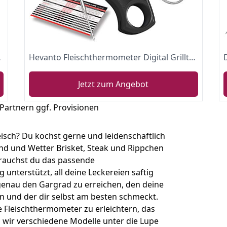
r Braten, Grill, BBQ, Smoker
Hevanto Fleischthermometer Digital Grillthermometer, 2-in-1 Instant Read Bratenthermometer mit 2 Edelstahlsonden & Temperatur Voreinstellen Alarm Küchenthermometer für Küche, Braten, Grill, BBQ
Jetzt zum Angebot
 Partnern ggf. Provisionen
isch? Du kochst gerne und leidenschaftlich
Wind und Wetter Brisket, Steak und Rippchen
rauchst du das passende
 unterstützt, all deine Leckereien saftig
genau den Gargrad zu erreichen, den deine
n und der dir selbst am besten schmeckt.
e Fleischthermometer zu erleichtern, das
n wir verschiedene Modelle unter die Lupe