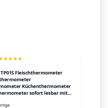
TP01S Fleischthermometer
llthermometer
rmometer Küchenthermometer
hermometer sofort lesbar mit
e für Braten, Grill, BBQ, Smoker
rtige