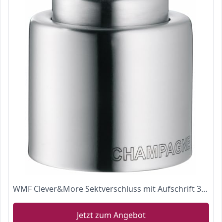
WMF Clever&More Sektverschluss mit Aufschrift 3,5 cm, Champagner Verschluss, Sektflaschenverschluss, Cromargan Edelstahl mattiert, Flaschenverschluss
Jetzt zum Angebot