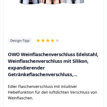
Design-Tipp
OWO Weinflaschenverschluss Edelstahl,
Weinflaschenverschluss mit Silikon,
expandierender
Getränkeflaschenverschluss,
wiederverwendbarer Weinretter
Edler Flaschenverschluss mit intuitiver
(dreifache Farbe)
Hebelfunktion für den luftdichten Verschluss von
Weinflaschen.