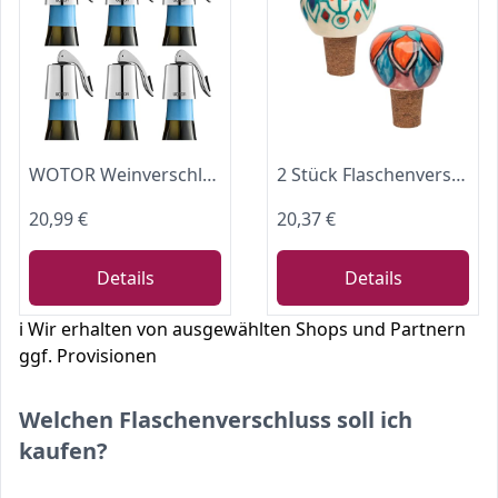
WOTOR Weinverschluss Edelstahl WeinFlaschenverschluss Wiederverwendbar Auslaufsicher hält Wein frisch (6 Stück,Silber)
2 Stück Flaschenverschluss FLORAL türkis/rot aus Keramik und Kork, Weinflaschenverschluss Sektflaschenverschluss Glassflaschen, 1,8 x 1,8 x 2,4 cm
20,99 €
20,37 €
Details
Details
ℹ️ Wir erhalten von ausgewählten Shops und Partnern
ggf. Provisionen
Welchen Flaschenverschluss soll ich
kaufen?