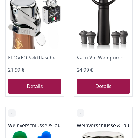
KLOVEO Sektflaschenverschlus - Sektverschluss - Italienische Herstellung
Vacu Vin Weinpumpe Concerto – Wein Vakuumpumpe mit 4 Vacu Vin Stopfen – Weinflaschenverschluss Vakuum – Weinverschluss Vakuum – Wein Zubehör – Wein Entlüfter – Schwarz
21,99 €
24,99 €
Details
Details
-
-
Weinverschlüsse & -ausgießer
Weinverschlüsse & -ausgi