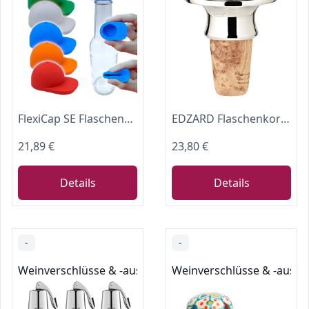
FlexiCap SE Flaschenverschluss,Luftdichter Kronkorken Verschluss,Getränke Insektenschutz,Wiederverwendbarer Bierflaschenverschluss,Hochwertiger Flaschendeckel für Glasflaschen (15 Stück)
EDZARD Flaschenkorken Flaschenverschluss im klassischen Design für Champagner, Wein und Sekt, edel versilbert, anlaufgeschützt, Höhe 6 cm
21,89 €
23,80 €
Details
Details
-
-
Weinverschlüsse & -ausgießer
Weinverschlüsse & -ausgi