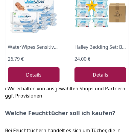
WaterWipes Sensitive+ Newborn & Baby Wipes, Feuchttücher für Neugeborene und Babys, 540 Stück (9 Packungen), 3-in-1-Reinigung, Pflege, Schutz, 99,9% Wasser, parfümfrei
Halley Bedding Set: Babylove Sensitive Feuchttücher 960 Stk + Notizblock
26,79 €
24,00 €
Details
Details
ℹ️ Wir erhalten von ausgewählten Shops und Partnern
ggf. Provisionen
Welche Feuchttücher soll ich kaufen?
Bei Feuchttüchern handelt es sich um Tücher, die in