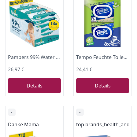
Pampers 99% Water Baby-Feuchttücher, 18x60 (1080 Stück)
Tempo Feuchte Toilettentücher ''Sanft & Sensitiv'' - Megapack - 16 Packungen mit je 42 Tüchern - Duo Packs - natürliche Aloe Vera - Toilettenpapier, dermatologisch getestet, pH-hautneutral
26,97 €
24,41 €
Details
Details
-
-
Danke Mama
top brands_health_and_pe