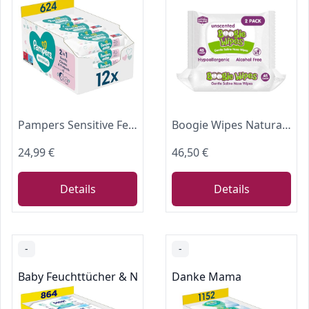
Pampers Sensitive Feuchttücher 12 Packungen mit 52 Stück - 624 Feuchttücher, ohne Duft, für eine sanfte und weiche Reinigung
Boogie Wipes Natural Saline Kids and Baby Nose Wipes for Cold and Flu, Unscented, 90 Count by Boogie Wipes
24,99 €
46,50 €
Details
Details
-
-
Baby Feuchttücher & Nachfüllungen
Danke Mama