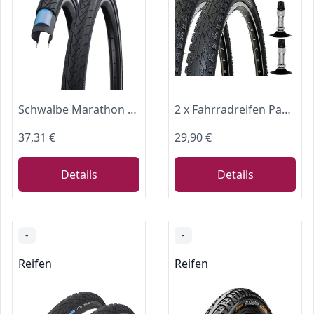
Schwalbe Marathon Plus Fahrradreifen – 28x1.75-47-622 – der unplattbar-Reifen für Fahrräder - SmartGuard
2 x Fahrradreifen Pannensicher 28 Zoll 28" 28x1.60 42-622 700x40C K935 K-Shield schwarz inklusive 2 x Schlauch mit Blitzventil + Reifenheber 3er Set schwarz
37,31 €
29,90 €
Details
Details
-
-
Reifen
Reifen