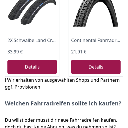
2X Schwalbe Land Cruiser 37-622 Drahtreifen K-Guard 28x1.40 Fahrradreifen Mantel
Continental Fahrradreifen schwarz/schwarz 28 Zoll
33,99 €
21,91 €
Details
Details
ℹ️ Wir erhalten von ausgewählten Shops und Partnern
ggf. Provisionen
Welchen Fahrradreifen sollte ich kaufen?
Du willst oder musst dir neue Fahrradreifen kaufen,
doch du hast keine Ahnung, was du nehmen sollst?