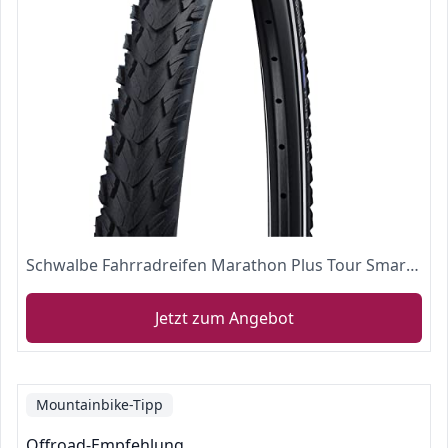
Schwalbe Fahrradreifen Marathon Plus Tour Smart Guard 47-559 B/B+RT HS404 EC 67EPI, 11131404
Jetzt zum Angebot
Mountainbike-Tipp
Offroad-Empfehlung