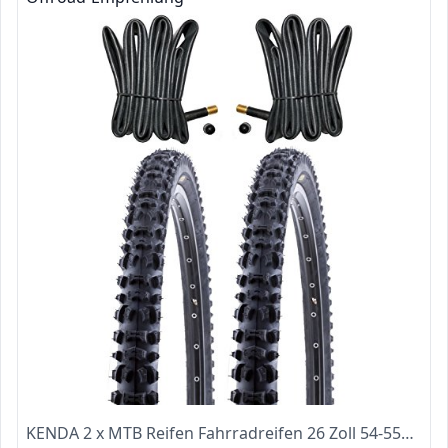
KENDA 2 x MTB Reifen Fahrradreifen 26 Zoll 54-559 26 x 2.10 inklusive 2 x Schlauch mit Autoventil