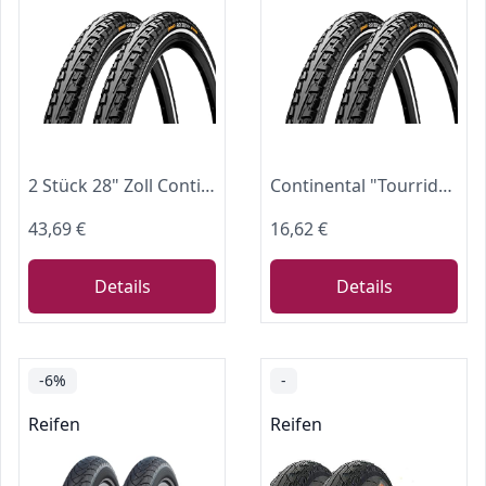
2 Stück 28" Zoll Continental Ride Tour Fahrrad Reifen Mantel Decke Tire 42-622 Reflex schwarz
Continental "Tourride" Reifen pannensicher Reflexstreifen, 28", 42-622, schwarz
43,69 €
16,62 €
Details
Details
-6%
-
Reifen
Reifen